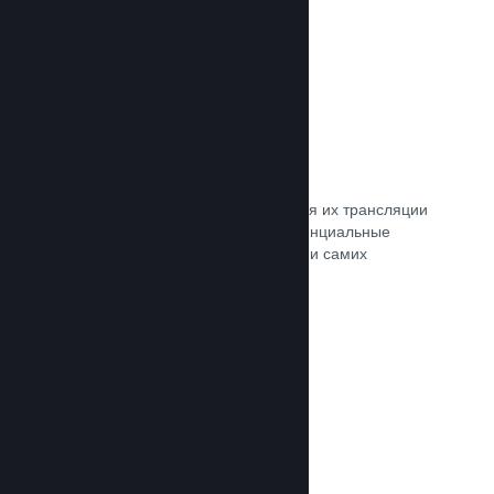
Избранные трансляции
Поощряйте фанатов игры, размещая их трансляции
на своей странице в Steam, где потенциальные
покупатели увидят игровой процесс и самих
игроков.
Документация →