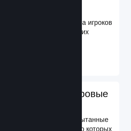
игроков
Ориентированные на игроков
функции повышают их
вовлечённость и
удовлетворение
Подробнее ↓
Внедряйте игровые
функции
Проверенные и испытанные
системы, с помощью которых