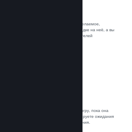
Списки желаемого
Пользователи, добавившие игру в желаемое,
получат письмо о её выходе или скидке на неё, а вы
— данные о том, скольких пользователей
заинтересовали.
Документация →
Ранний доступ
Пусть сообщество попробует вашу игру, пока она
находится в разработке. Вы сформируете ожидания
игроков и услышите их честные мнения.