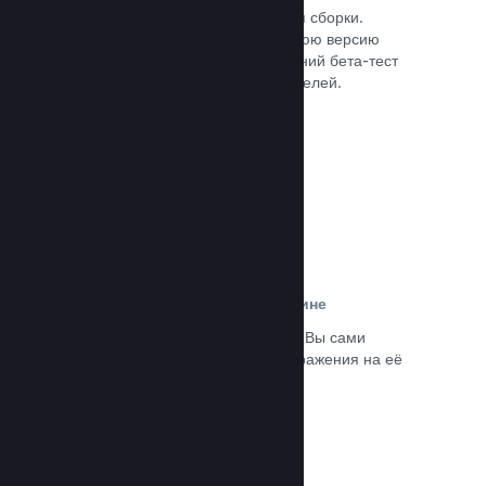
Включите Steam в процесс создания сборки.
Загрузив на наши серверы последнюю версию
игры, вы сможете провести внутренний бета-тест
или обновить её для всех пользователей.
Документация →
Настраиваемая страница в магазине
Представьте игру в выгодном свете. Вы сами
решаете, какими будут текст и изображения на её
странице в магазине.
Документация →