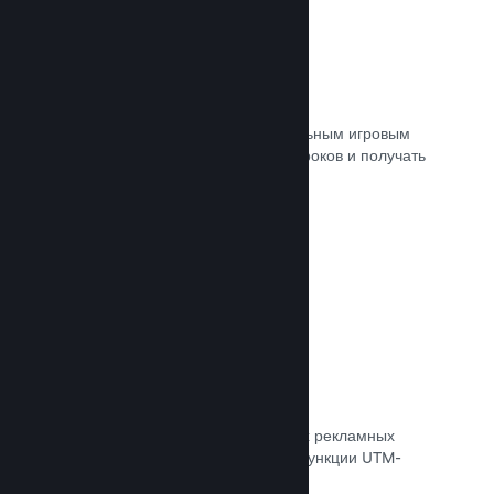
Steam Playtest
Легко контролируйте доступ к отдельным игровым
сборкам, чтобы собирать отзывы игроков и получать
результаты раннего тестирования.
Документация →
Отслеживание конверсии
Отслеживайте эффективность своих рекламных
кампаний с помощью встроенной функции UTM-
аналитики