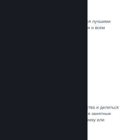
Мгновенные скриншоты
Пользователи могут легко поделиться лучшими
моментами игры со своими друзьями и всем
сообществом Steam.
Документация →
Руководства от сообщества
Пользователи могут писать руководства и делиться
опытом с другими игроками, выделяя занятные
моменты, объясняя сложную экономику или
помогая решить головоломки.
Документация →