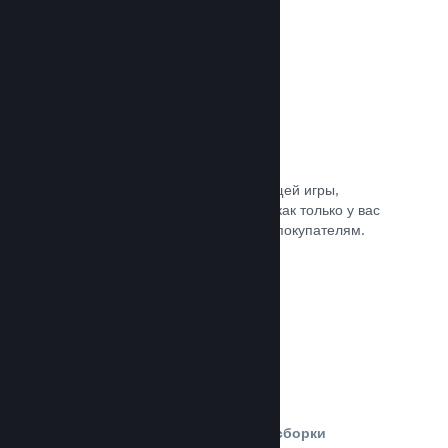
Страницы о скором выпуске
Создайте ажиотаж вокруг предстоящей игры,
разместив её страницу в магазине, как только у вас
будет что показать потенциальным покупателям.
Документация →
Автоматизированные процессы сборки