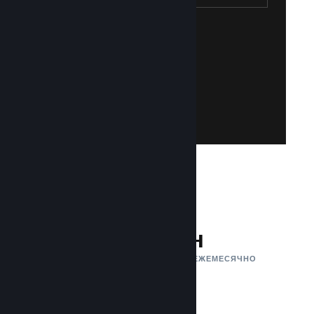
Создать аккаунт Steam
аккаунта? Просто создайте его бесплатно!
помощью своего аккаунта Steam. Нет
Получите доступ к Steamworks, войдя с
Присоединиться к Steamworks
132 млн
АКТИВНЫХ ПОЛЬЗОВАТЕЛЕЙ ЕЖЕМЕСЯЧНО