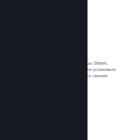
Документация →
Скидки и распродажи
Участвуйте в регулярных распродажах Steam,
открытых для всех разработчиков, или установите
собственные скидки в соответствии со своими
рыночными потребностями.
Документация →