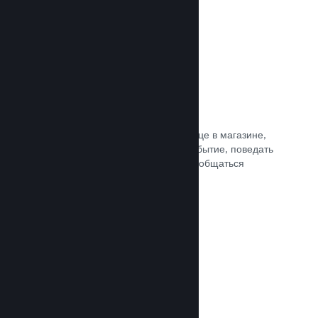
Трансляции
Транслируйте игру прямо на странице в магазине,
чтобы прорекламировать особое событие, поведать
игрокам о разработке или просто пообщаться
с сообществом.
Документация →