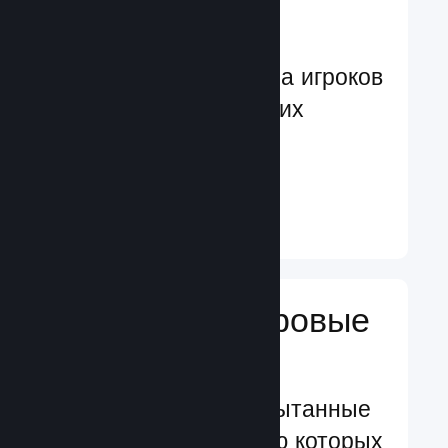
игроков
Ориентированные на игроков
функции повышают их
вовлечённость и
удовлетворение
Подробнее ↓
Внедряйте игровые
функции
Проверенные и испытанные
системы, с помощью которых