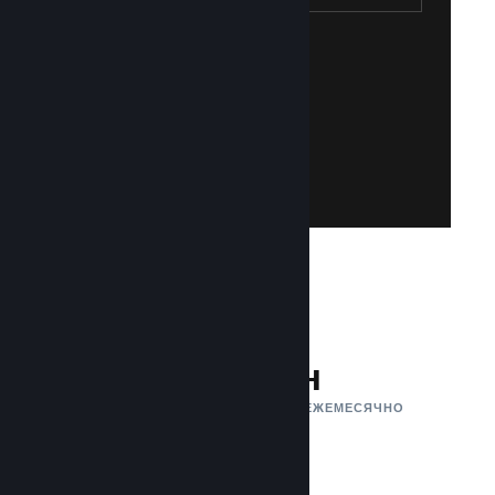
Создать аккаунт Steam
аккаунта? Просто создайте его бесплатно!
помощью своего аккаунта Steam. Нет
Получите доступ к Steamworks, войдя с
Присоединиться к Steamworks
132 млн
АКТИВНЫХ ПОЛЬЗОВАТЕЛЕЙ ЕЖЕМЕСЯЧНО