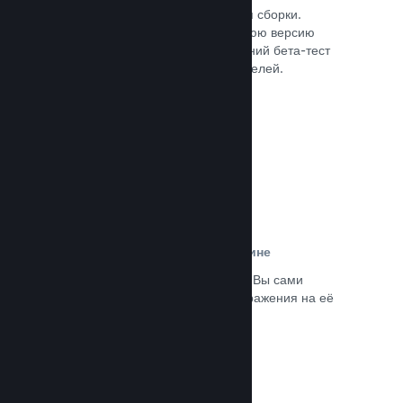
Включите Steam в процесс создания сборки.
Загрузив на наши серверы последнюю версию
игры, вы сможете провести внутренний бета-тест
или обновить её для всех пользователей.
Документация →
Настраиваемая страница в магазине
Представьте игру в выгодном свете. Вы сами
решаете, какими будут текст и изображения на её
странице в магазине.
Документация →