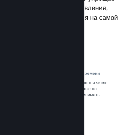
процессы выпуска и управления,
позволяя сосредоточиться на самой
игре.
Данные о продажах в реальном времени
Отчёты о продажах, списках желаемого и числе
игроков в реальном времени, разбитые по
регионам. Всё, что нужно, чтобы принимать
решения.
Документация →