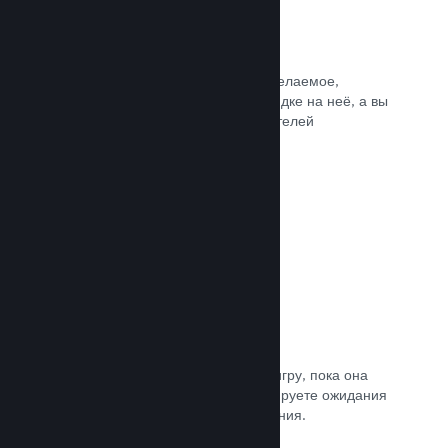
Списки желаемого
Пользователи, добавившие игру в желаемое,
получат письмо о её выходе или скидке на неё, а вы
— данные о том, скольких пользователей
заинтересовали.
Документация →
Ранний доступ
Пусть сообщество попробует вашу игру, пока она
находится в разработке. Вы сформируете ожидания
игроков и услышите их честные мнения.