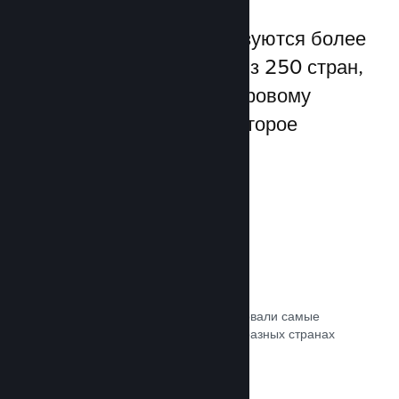
Ежемесячно Steam пользуются более
132 миллионов игроков из 250 стран,
что даёт вам доступ к мировому
игровому сообществу, которое
постоянно растёт.
Более 80 способов оплаты
Мы изучили и безупречно интегрировали самые
популярные платёжные системы в разных странах
мира.
Документация →