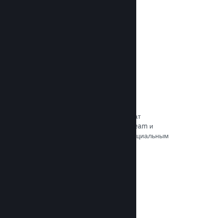
больше всего — игроки.
Документация →
Чат с друзьями
Списки друзей и переработанный чат
поддерживают интерес игроков к Steam и
позволяют рассказать об игре потенциальным
покупателям ещё одним способом.
Документация →