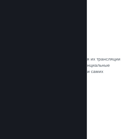
Избранные трансляции
Поощряйте фанатов игры, размещая их трансляции
на своей странице в Steam, где потенциальные
покупатели увидят игровой процесс и самих
игроков.
Документация →