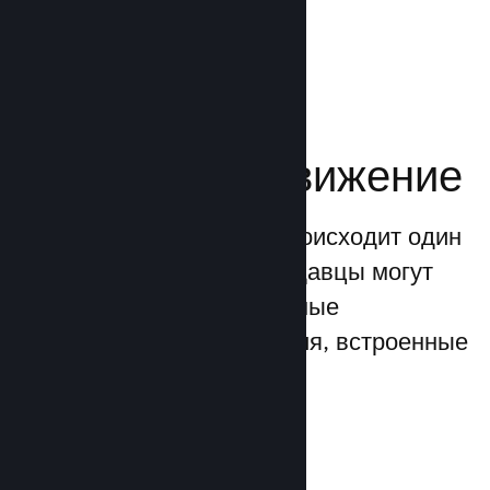
скорость и устойчивость.
Документация →
Усильте продвижение
Каждый день в Steam происходит один
триллион показов, и продавцы могут
использовать самые разные
возможности продвижения, встроенные
в платформу.