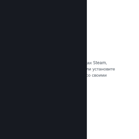
Документация →
Скидки и распродажи
Участвуйте в регулярных распродажах Steam,
открытых для всех разработчиков, или установите
собственные скидки в соответствии со своими
рыночными потребностями.
Документация →