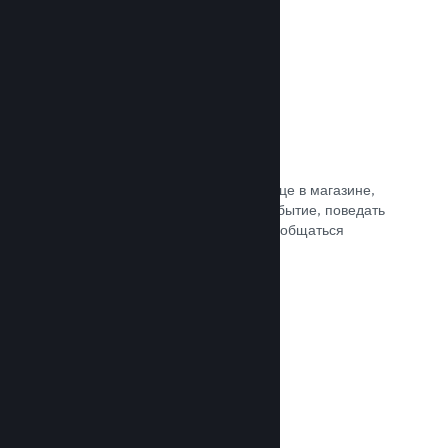
Трансляции
Транслируйте игру прямо на странице в магазине,
чтобы прорекламировать особое событие, поведать
игрокам о разработке или просто пообщаться
с сообществом.
Документация →