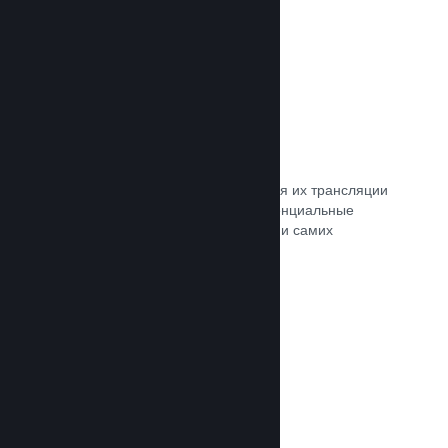
Избранные трансляции
Поощряйте фанатов игры, размещая их трансляции
на своей странице в Steam, где потенциальные
покупатели увидят игровой процесс и самих
игроков.
Документация →