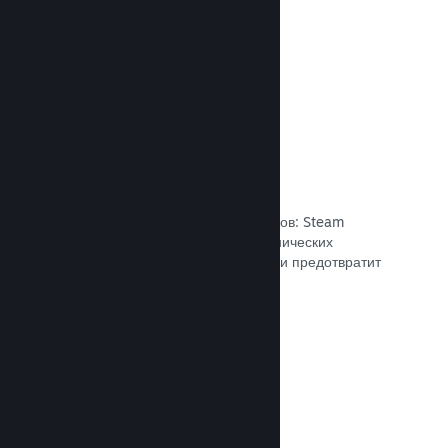
Документация →
Предотвращение мошенничества
Безопасность для вас и ваших игроков: Steam
защитит вас от последствий мошеннических
покупок, например, отзовёт контент и предотвратит
дальнейшие нарушения.
Документация →