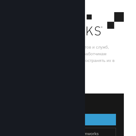
Steamworks — это набор инструментов и служб,
которые помогают издателям и разработчикам
создавать игры и эффективно распространять их в
Steam.
Что предлагает Steamworks?
↓
Войти в Steamworks
Войти
Назад
Присоединиться к Steamworks