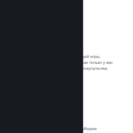
Страницы о скором выпуске
Создайте ажиотаж вокруг предстоящей игры,
разместив её страницу в магазине, как только у вас
будет что показать потенциальным покупателям.
Документация →
Автоматизированные процессы сборки