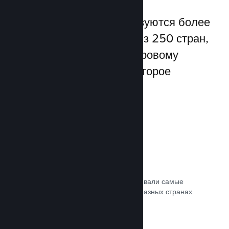
Ежемесячно Steam пользуются более
132 миллионов игроков из 250 стран,
что даёт вам доступ к мировому
игровому сообществу, которое
постоянно растёт.
Более 80 способов оплаты
Мы изучили и безупречно интегрировали самые
популярные платёжные системы в разных странах
мира.
Документация →