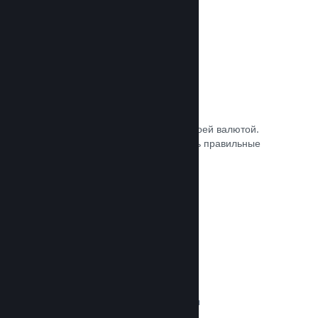
Цены в более чем 35 валютах
Покупателям легче пользоваться своей валютой.
Наша система поможет вам выбрать правильные
цены для каждого региона.
Документация →
Сеть и серверы распространения