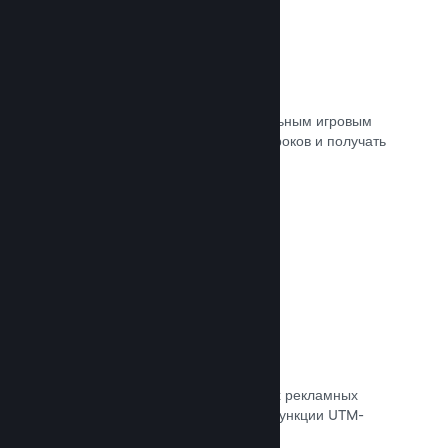
Steam Playtest
Легко контролируйте доступ к отдельным игровым
сборкам, чтобы собирать отзывы игроков и получать
результаты раннего тестирования.
Документация →
Отслеживание конверсии
Отслеживайте эффективность своих рекламных
кампаний с помощью встроенной функции UTM-
аналитики