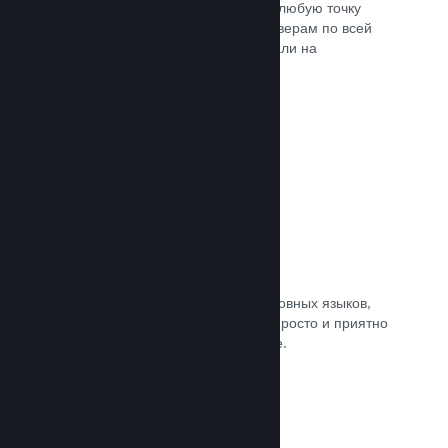
Steam быстро доставит вашу игру в любую точку
мира благодаря более чем 400 серверам по всей
планете и оптоволоконной магистрали на
1 терабайт.
Документация →
Поддерживаемых языков: 29
Клиент Steam поддерживает 29 основных языков,
отчего покупателям со всего света просто и приятно
приобретать игры в нашем магазине.
Документация →