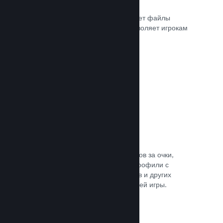
Облачные сохранения
Steam Cloud автоматически загружает файлы
сохранений на наши серверы и позволяет игрокам
продолжить игру откуда угодно.
Документация →
Настройка профиля
Добавьте товары в магазин предметов за очки,
чтобы игроки могли украсить свои профили с
помощью стикеров, аватаров, фонов и других
предметов с иллюстрациями из вашей игры.
Документация →