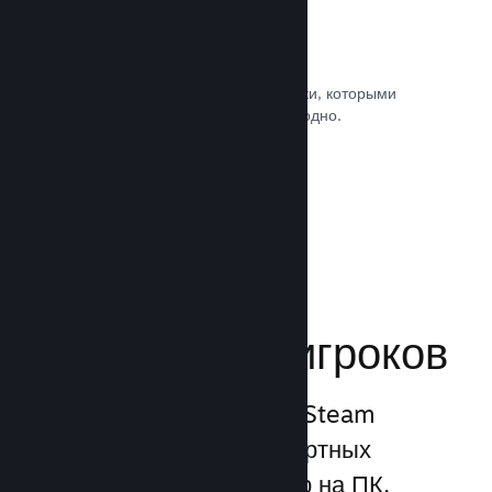
Саундтреки к играм
Продавайте свои игровые саундтреки, которыми
фанаты смогут наслаждаться где угодно.
Документация →
Улучшите
впечатления игроков
Уникальный набор услуг Steam
выходит за рамки стандартных
программ для запуска игр на ПК,