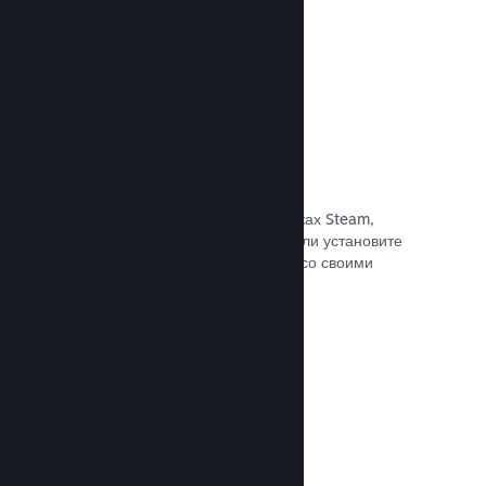
Документация →
Скидки и распродажи
Участвуйте в регулярных распродажах Steam,
открытых для всех разработчиков, или установите
собственные скидки в соответствии со своими
рыночными потребностями.
Документация →