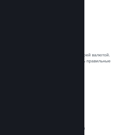
Цены в более чем 35 валютах
Покупателям легче пользоваться своей валютой.
Наша система поможет вам выбрать правильные
цены для каждого региона.
Документация →
Сеть и серверы распространения