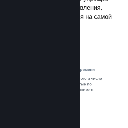
процессы выпуска и управления,
позволяя сосредоточиться на самой
игре.
Данные о продажах в реальном времени
Отчёты о продажах, списках желаемого и числе
игроков в реальном времени, разбитые по
регионам. Всё, что нужно, чтобы принимать
решения.
Документация →