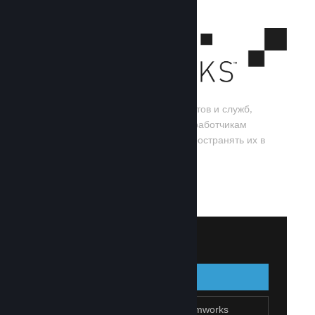
Steamworks — это набор инструментов и служб,
которые помогают издателям и разработчикам
создавать игры и эффективно распространять их в
Steam.
Что предлагает Steamworks?
↓
Войти в Steamworks
Войти
Назад
Присоединиться к Steamworks