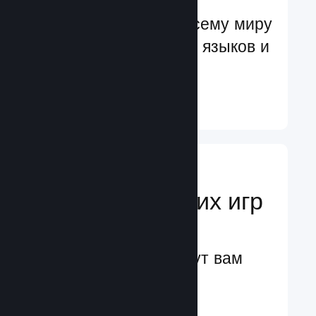
Мы предлагаем
пользователям по всему миру
поддержку более 29 языков и
35 валют
Подробнее ↓
Управляйте
продажей своих игр
Ведущие бизнес-
инструменты помогут вам
управлять игрой
Подробнее ↓