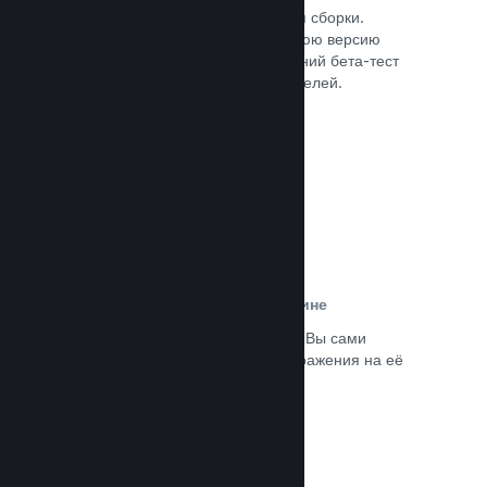
Включите Steam в процесс создания сборки.
Загрузив на наши серверы последнюю версию
игры, вы сможете провести внутренний бета-тест
или обновить её для всех пользователей.
Документация →
Настраиваемая страница в магазине
Представьте игру в выгодном свете. Вы сами
решаете, какими будут текст и изображения на её
странице в магазине.
Документация →