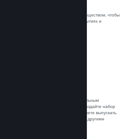
События и объявления
Оставайтесь на связи со своим сообществом, чтобы
игроки всегда знали о недавних событиях и
изменениях.
Документация →
Игровые наборы
Объедините свою игру с дополнительным
контентом или саундтреком, либо создайте набор
из всех своих товаров. Также вы можете выпускать
совместные тематические наборы с другими
разработчиками.
Документация →