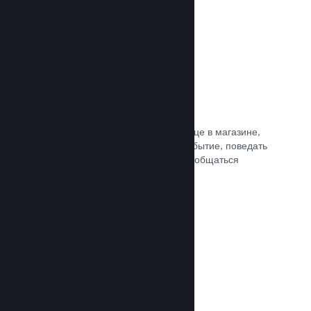
Трансляции
Транслируйте игру прямо на странице в магазине,
чтобы прорекламировать особое событие, поведать
игрокам о разработке или просто пообщаться
с сообществом.
Документация →