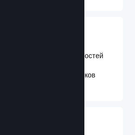
Усильте
продвижение
Множество возможностей
привлечь внимание
потенциальных игроков
Подробнее ↓
Улучшите
впечатления