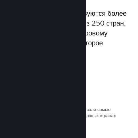
Ежемесячно Steam пользуются более
132 миллионов игроков из 250 стран,
что даёт вам доступ к мировому
игровому сообществу, которое
постоянно растёт.
Более 80 способов оплаты
Мы изучили и безупречно интегрировали самые
популярные платёжные системы в разных странах
мира.
Документация →