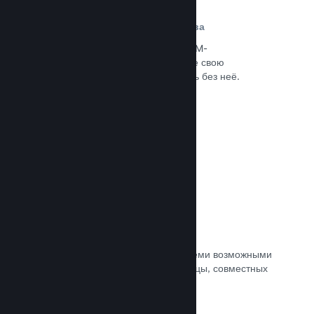
Возможности защиты от пиратства
Воспользуйтесь антипиратскими DRM-
инструментами Steam, интегрируйте свою
собственную защиту или обойдитесь без неё.
Выбор за вами.
Документация →
Ключи Steam
Донесите игру до пользователей всеми возможными
способами. Ключи нужны для розницы, совместных
акций, распродаж и бета-тестов.
Документация →