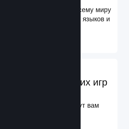
Мы предлагаем
пользователям по всему миру
поддержку более 29 языков и
35 валют
Подробнее ↓
Управляйте
продажей своих игр
Ведущие бизнес-
инструменты помогут вам
управлять игрой
Подробнее ↓