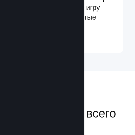
вы легко добавите в игру
базовые и продвинутые
функции
Подробнее ↓
Привлеките
аудиторию со всего
мира