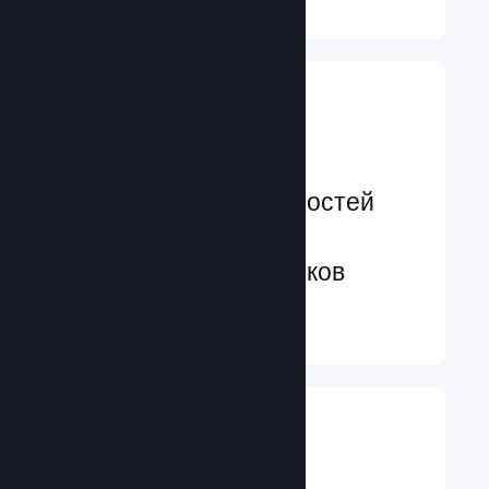
Усильте
продвижение
Множество возможностей
привлечь внимание
потенциальных игроков
Подробнее ↓
Улучшите
впечатления