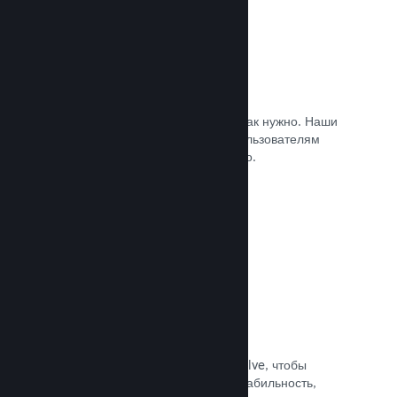
Обновления в любое время
Выпускайте обновления так часто, как нужно. Наши
инструменты помогут рассказать пользователям
об обновлении и распространить его.
Документация →
Быстрое сетевое соединение
Используйте сетевую магистраль Valve, чтобы
распределить трафик и повысить стабильность,