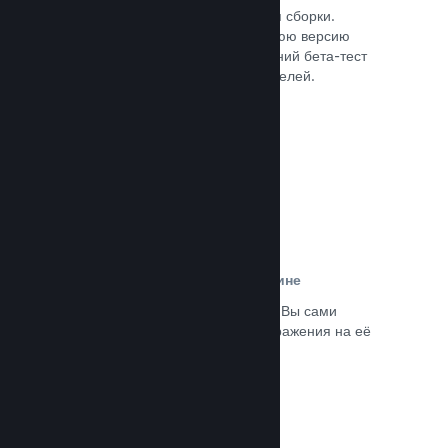
Включите Steam в процесс создания сборки.
Загрузив на наши серверы последнюю версию
игры, вы сможете провести внутренний бета-тест
или обновить её для всех пользователей.
Документация →
Настраиваемая страница в магазине
Представьте игру в выгодном свете. Вы сами
решаете, какими будут текст и изображения на её
странице в магазине.
Документация →