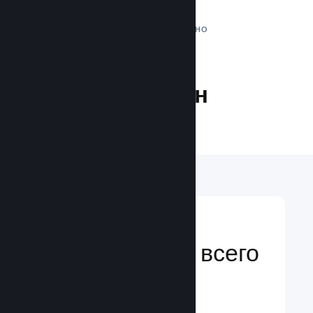
1 трлн
ПОКАЗОВ ЕЖЕДНЕВНО
26.4 млн
ИГРОКОВ В СЕТИ
Привлеките
аудиторию со всего
мира