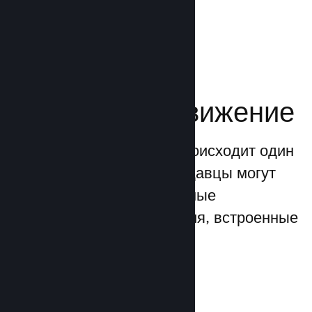
скорость и устойчивость.
Документация →
Усильте продвижение
Каждый день в Steam происходит один
триллион показов, и продавцы могут
использовать самые разные
возможности продвижения, встроенные
в платформу.