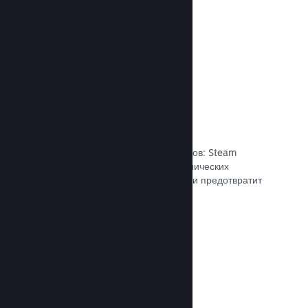
Документация →
Предотвращение мошенничества
Безопасность для вас и ваших игроков: Steam
защитит вас от последствий мошеннических
покупок, например, отзовёт контент и предотвратит
дальнейшие нарушения.
Документация →