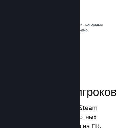
Саундтреки к играм
Продавайте свои игровые саундтреки, которыми
фанаты смогут наслаждаться где угодно.
Документация →
Улучшите
впечатления игроков
Уникальный набор услуг Steam
выходит за рамки стандартных
программ для запуска игр на ПК,