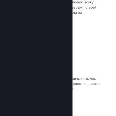
Steam быстро доставит вашу игру в любую точку
мира благодаря более чем 400 серверам по всей
планете и оптоволоконной магистрали на
1 терабайт.
Документация →
Поддерживаемых языков: 29
Клиент Steam поддерживает 29 основных языков,
отчего покупателям со всего света просто и приятно
приобретать игры в нашем магазине.
Документация →