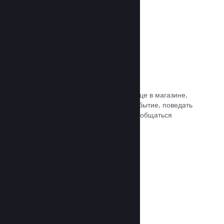
Трансляции
Транслируйте игру прямо на странице в магазине,
чтобы прорекламировать особое событие, поведать
игрокам о разработке или просто пообщаться
с сообществом.
Документация →