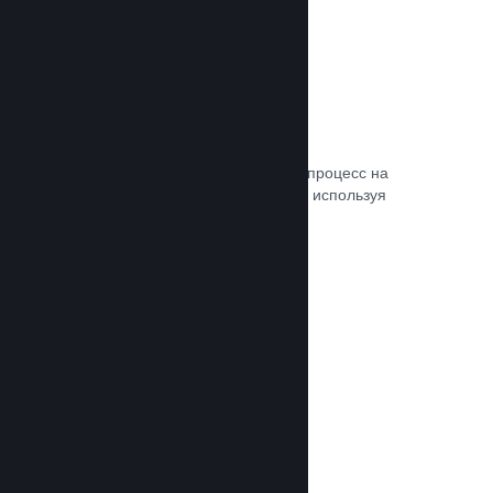
Remote Play
Автоматически перенесите игровой процесс на
телефоны, планшеты и телевизоры, используя
Steam Remote Play.
Документация →
Remote Play Together
Автоматически переведите свою