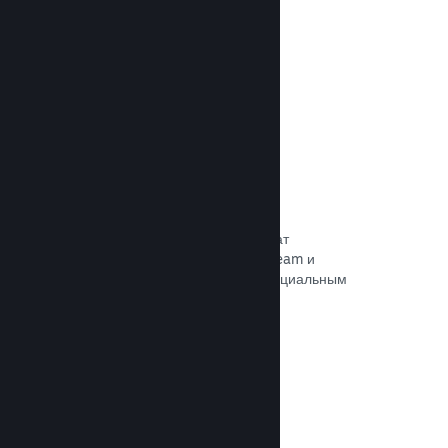
больше всего — игроки.
Документация →
Чат с друзьями
Списки друзей и переработанный чат
поддерживают интерес игроков к Steam и
позволяют рассказать об игре потенциальным
покупателям ещё одним способом.
Документация →