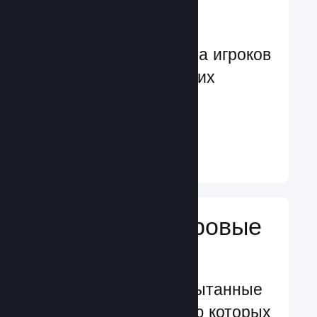
игроков
Ориентированные на игроков
функции повышают их
вовлечённость и
удовлетворение
Подробнее ↓
Внедряйте игровые
функции
Проверенные и испытанные
системы, с помощью которых