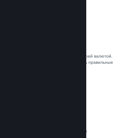
Цены в более чем 35 валютах
Покупателям легче пользоваться своей валютой.
Наша система поможет вам выбрать правильные
цены для каждого региона.
Документация →
Сеть и серверы распространения