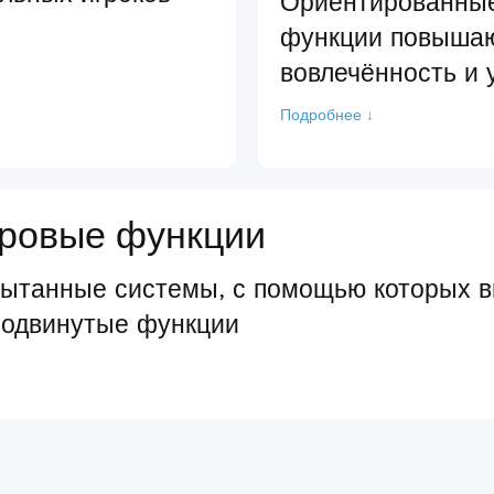
Ориентированные
функции повышаю
вовлечённость и 
Подробнее ↓
гровые функции
ытанные системы, с помощью которых в
продвинутые функции