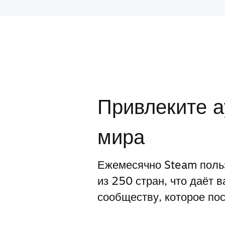
Привлеките а
мира
Ежемесячно Steam поль
из 250 стран, что даёт 
сообществу, которое пос