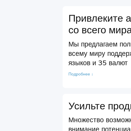
Привлеките 
со всего мир
Мы предлагаем пол
всему миру поддер
языков и 35 валют
Подробнее ↓
Усильте про
Множество возможн
внимание потенциа