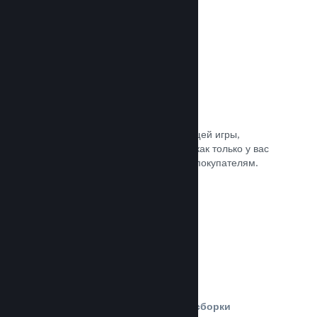
Страницы о скором выпуске
Создайте ажиотаж вокруг предстоящей игры,
разместив её страницу в магазине, как только у вас
будет что показать потенциальным покупателям.
Документация →
Автоматизированные процессы сборки