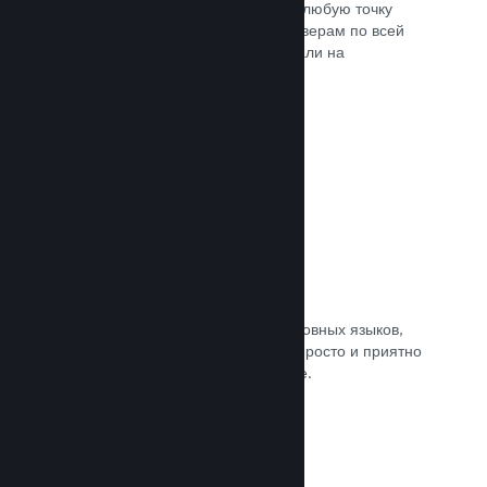
Steam быстро доставит вашу игру в любую точку
мира благодаря более чем 400 серверам по всей
планете и оптоволоконной магистрали на
1 терабайт.
Документация →
Поддерживаемых языков: 29
Клиент Steam поддерживает 29 основных языков,
отчего покупателям со всего света просто и приятно
приобретать игры в нашем магазине.
Документация →