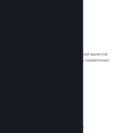
Цены в более чем 35 валютах
Покупателям легче пользоваться своей валютой.
Наша система поможет вам выбрать правильные
цены для каждого региона.
Документация →
Сеть и серверы распространения