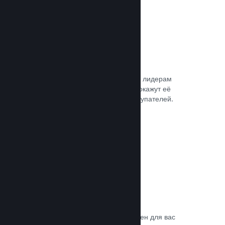
Программа связи с кураторами
Представьте свою игру подходящим лидерам
мнений и кураторам Steam, а они покажут её
большему числу потенциальных покупателей.
Документация →
Обзоры
Игры в Steam оценивают те, кто важен для вас