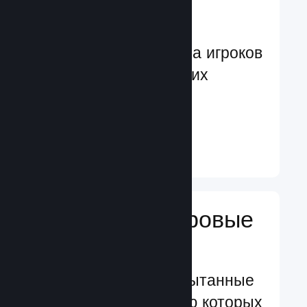
игроков
Ориентированные на игроков
функции повышают их
вовлечённость и
удовлетворение
Подробнее ↓
Внедряйте игровые
функции
Проверенные и испытанные
системы, с помощью которых