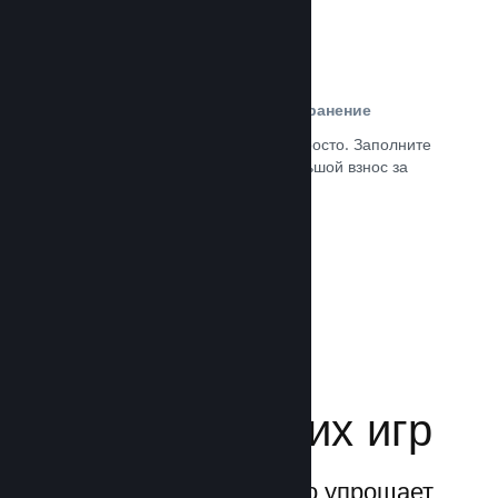
Простая регистрация и распространение
Опубликовать игру в Steam очень просто. Заполните
документы онлайн, оплатите небольшой взнос за
регистрацию — и можно начинать!
Документация →
Управляйте
продажей своих игр
Steamworks максимально упрощает