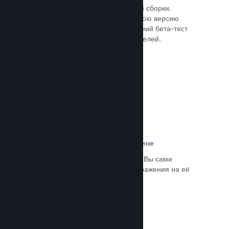
Включите Steam в процесс создания сборки.
Загрузив на наши серверы последнюю версию
игры, вы сможете провести внутренний бета-тест
или обновить её для всех пользователей.
Документация →
Настраиваемая страница в магазине
Представьте игру в выгодном свете. Вы сами
решаете, какими будут текст и изображения на её
странице в магазине.
Документация →