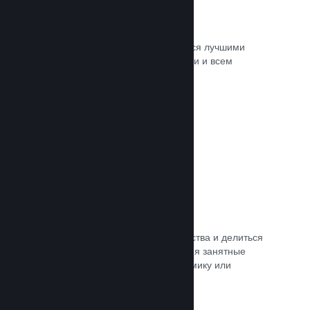
Мгновенные скриншоты
Пользователи могут легко поделиться лучшими
моментами игры со своими друзьями и всем
сообществом Steam.
Документация →
Руководства от сообщества
Пользователи могут писать руководства и делиться
опытом с другими игроками, выделяя занятные
моменты, объясняя сложную экономику или
помогая решить головоломки.
Документация →