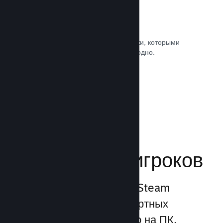
Саундтреки к играм
Продавайте свои игровые саундтреки, которыми
фанаты смогут наслаждаться где угодно.
Документация →
Улучшите
впечатления игроков
Уникальный набор услуг Steam
выходит за рамки стандартных
программ для запуска игр на ПК,