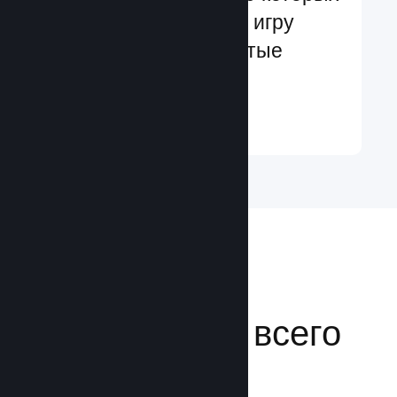
вы легко добавите в игру
базовые и продвинутые
функции
Подробнее ↓
Привлеките
аудиторию со всего
мира