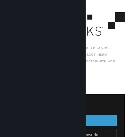
Steamworks — это набор инструментов и служб,
которые помогают издателям и разработчикам
создавать игры и эффективно распространять их в
Steam.
Что предлагает Steamworks?
↓
Войти в Steamworks
Войти
Назад
Присоединиться к Steamworks