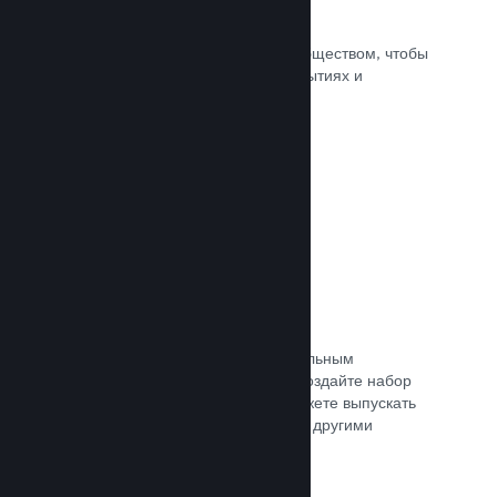
События и объявления
Оставайтесь на связи со своим сообществом, чтобы
игроки всегда знали о недавних событиях и
изменениях.
Документация →
Игровые наборы
Объедините свою игру с дополнительным
контентом или саундтреком, либо создайте набор
из всех своих товаров. Также вы можете выпускать
совместные тематические наборы с другими
разработчиками.
Документация →