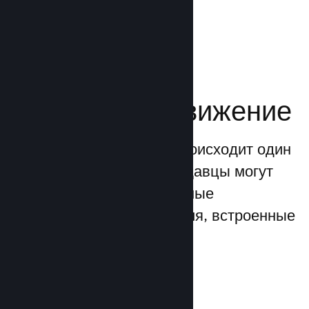
скорость и устойчивость.
Документация →
Усильте продвижение
Каждый день в Steam происходит один
триллион показов, и продавцы могут
использовать самые разные
возможности продвижения, встроенные
в платформу.