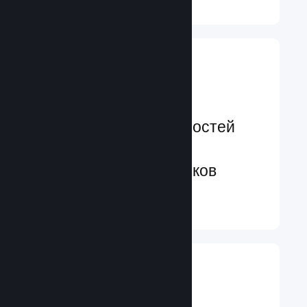
Усильте
продвижение
Множество возможностей
привлечь внимание
потенциальных игроков
Подробнее ↓
Улучшите
впечатления