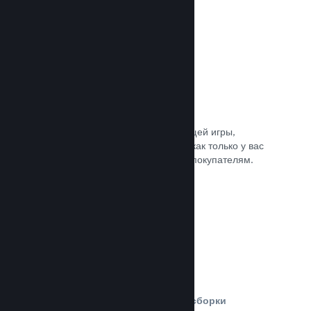
Страницы о скором выпуске
Создайте ажиотаж вокруг предстоящей игры,
разместив её страницу в магазине, как только у вас
будет что показать потенциальным покупателям.
Документация →
Автоматизированные процессы сборки