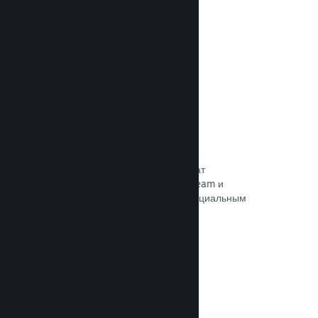
больше всего — игроки.
Документация →
Чат с друзьями
Списки друзей и переработанный чат
поддерживают интерес игроков к Steam и
позволяют рассказать об игре потенциальным
покупателям ещё одним способом.
Документация →