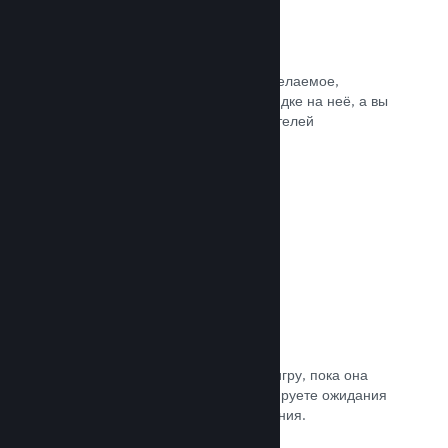
Списки желаемого
Пользователи, добавившие игру в желаемое,
получат письмо о её выходе или скидке на неё, а вы
— данные о том, скольких пользователей
заинтересовали.
Документация →
Ранний доступ
Пусть сообщество попробует вашу игру, пока она
находится в разработке. Вы сформируете ожидания
игроков и услышите их честные мнения.