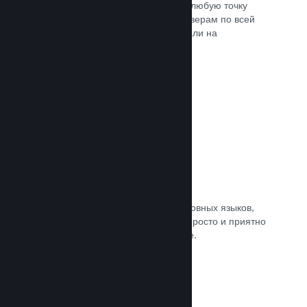
Steam быстро доставит вашу игру в любую точку
мира благодаря более чем 400 серверам по всей
планете и оптоволоконной магистрали на
1 терабайт.
Документация →
Поддерживаемых языков: 29
Клиент Steam поддерживает 29 основных языков,
отчего покупателям со всего света просто и приятно
приобретать игры в нашем магазине.
Документация →