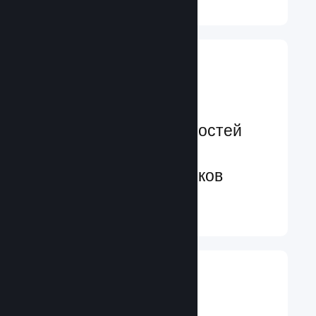
Усильте
продвижение
Множество возможностей
привлечь внимание
потенциальных игроков
Подробнее ↓
Улучшите
впечатления