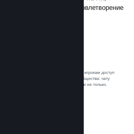
увеличивая интерес и удовлетворение
пользователей.
Оверлей Steam
Внутриигровой интерфейс, дающий игрокам доступ
к самым разным возможностям сообщества: чату
Steam, достижениям, руководствам и не только.
Документация →