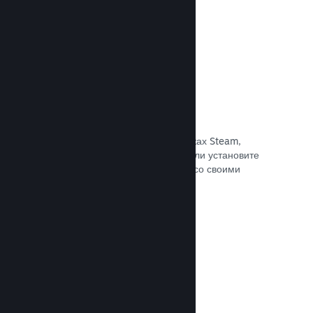
Документация →
Скидки и распродажи
Участвуйте в регулярных распродажах Steam,
открытых для всех разработчиков, или установите
собственные скидки в соответствии со своими
рыночными потребностями.
Документация →