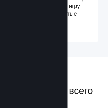
вы легко добавите в игру
базовые и продвинутые
функции
Подробнее ↓
Привлеките
аудиторию со всего
мира