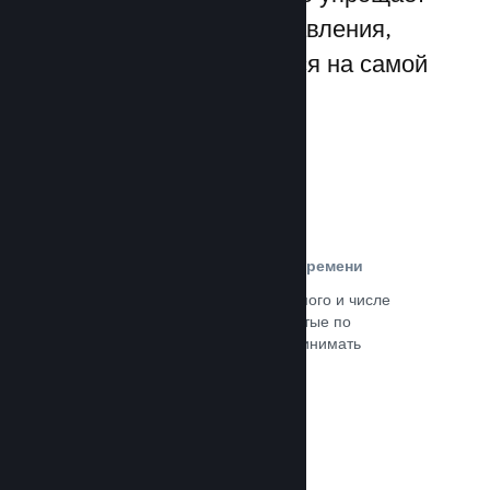
процессы выпуска и управления,
позволяя сосредоточиться на самой
игре.
Данные о продажах в реальном времени
Отчёты о продажах, списках желаемого и числе
игроков в реальном времени, разбитые по
регионам. Всё, что нужно, чтобы принимать
решения.
Документация →