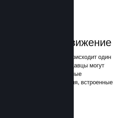
скорость и устойчивость.
Документация →
Усильте продвижение
Каждый день в Steam происходит один
триллион показов, и продавцы могут
использовать самые разные
возможности продвижения, встроенные
в платформу.