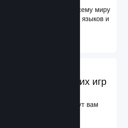
Мы предлагаем
пользователям по всему миру
поддержку более 29 языков и
35 валют
Подробнее ↓
Управляйте
продажей своих игр
Ведущие бизнес-
инструменты помогут вам
управлять игрой
Подробнее ↓