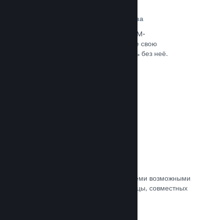
Возможности защиты от пиратства
Воспользуйтесь антипиратскими DRM-
инструментами Steam, интегрируйте свою
собственную защиту или обойдитесь без неё.
Выбор за вами.
Документация →
Ключи Steam
Донесите игру до пользователей всеми возможными
способами. Ключи нужны для розницы, совместных
акций, распродаж и бета-тестов.
Документация →