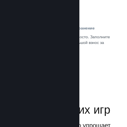
Простая регистрация и распространение
Опубликовать игру в Steam очень просто. Заполните
документы онлайн, оплатите небольшой взнос за
регистрацию — и можно начинать!
Документация →
Управляйте
продажей своих игр
Steamworks максимально упрощает