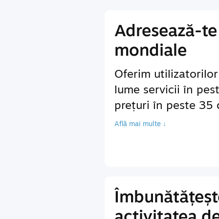
Adresează-te 
mondiale
Oferim utilizatorilo
lume servicii în pes
prețuri în peste 35
Află mai multe ↓
Îmbunătățeșt
activitatea d