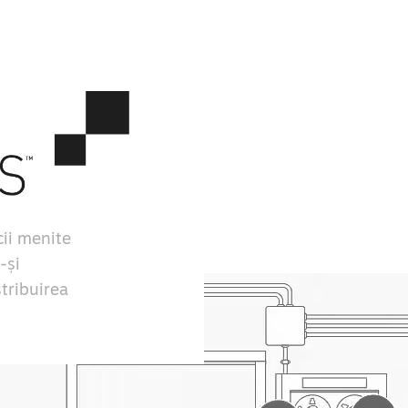
ii menite
-și
stribuirea