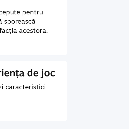
ncepute pentru
să sporească
sfacția acestora.
iența de joc
i caracteristici