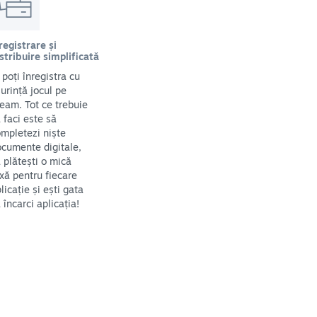
registrare și
stribuire simplificată
i poți înregistra cu
urință jocul pe
eam. Tot ce trebuie
 faci este să
mpletezi niște
cumente digitale,
 plătești o mică
xă pentru fiecare
licație și ești gata
 încarci aplicația!