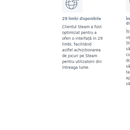
29 limbi disponibile
În
di
Clientul Steam a fost
Îț
optimizat pentru a
uș
oferi o interfață în 29
St
limbi, facilitând
să
astfel achiziționarea
co
de jocuri pe Steam
do
pentru utilizatorii din
să
întreaga lume.
ta
ap
să