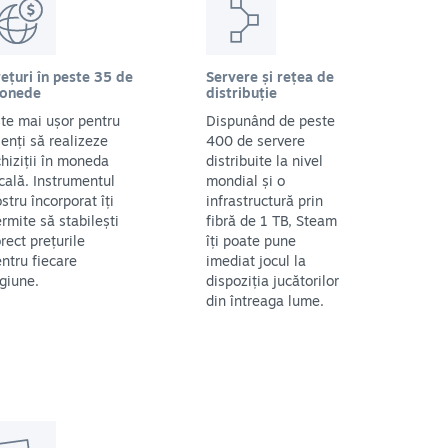
ețuri în peste 35 de
Servere și rețea de
onede
distribuție
te mai ușor pentru
Dispunând de peste
ienți să realizeze
400 de servere
hiziții în moneda
distribuite la nivel
cală. Instrumentul
mondial și o
stru încorporat îți
infrastructură prin
rmite să stabilești
fibră de 1 TB, Steam
rect prețurile
îți poate pune
ntru fiecare
imediat jocul la
giune.
dispoziția jucătorilor
din întreaga lume.