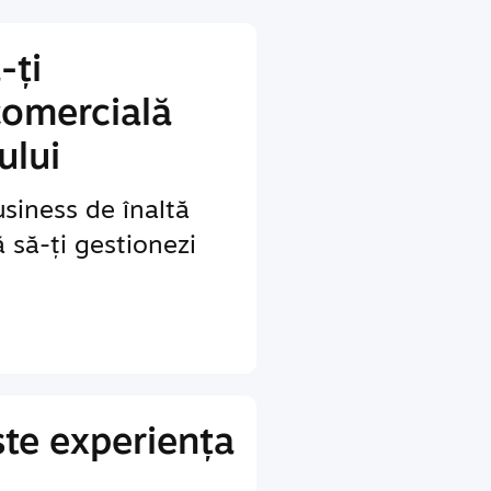
-ți
comercială
ului
siness de înaltă
ă să-ți gestionezi
te experiența