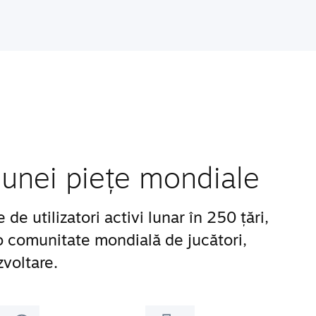
unei piețe mondiale
e utilizatori activi lunar în 250 țări,
 o comunitate mondială de jucători,
zvoltare.