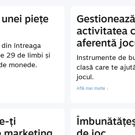
unei piețe
Gestionează
activitatea 
aferentă joc
r din întreaga
te 29 de limbi și
Instrumente de bu
 de monede.
clasă care te ajut
jocul.
Află mai multe ↓
e-ți
Îmbunătățeș
e marketing
de joc