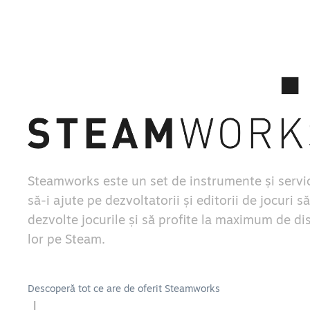
Steamworks este un set de instrumente și servic
să-i ajute pe dezvoltatorii și editorii de jocuri să
dezvolte jocurile și să profite la maximum de di
lor pe Steam.
Descoperă tot ce are de oferit Steamworks