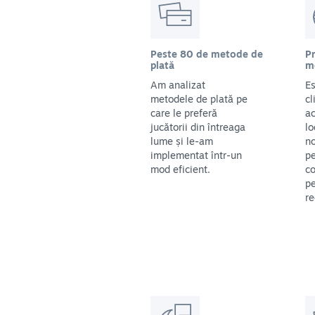
Peste 80 de metode de
Pr
plată
m
Am analizat
Es
metodele de plată pe
cl
care le preferă
ac
jucătorii din întreaga
lo
lume și le-am
no
implementat într-un
pe
mod eficient.
co
pe
re