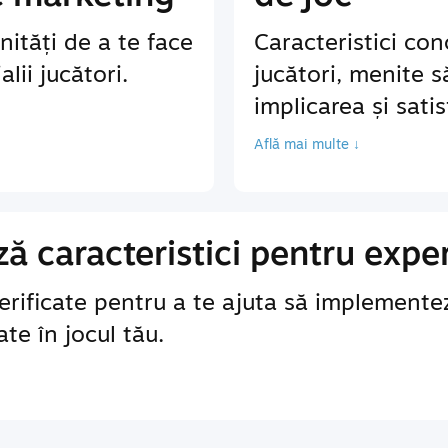
ități de a te face
Caracteristici co
lii jucători.
jucători, menite 
implicarea și sati
Află mai multe ↓
 caracteristici pentru exper
erificate pentru a te ajuta să implementez
te în jocul tău.