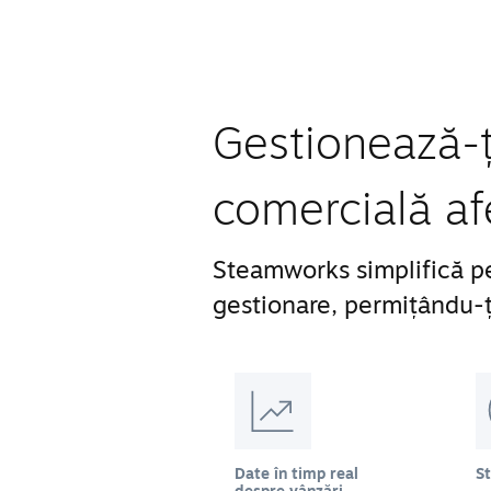
Gestionează-ți
comercială af
Steamworks simplifică pe
gestionare, permițându-ți
Date în timp real
S
despre vânzări