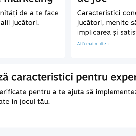
ități de a te face
Caracteristici co
lii jucători.
jucători, menite 
implicarea și sati
Află mai multe ↓
 caracteristici pentru exper
erificate pentru a te ajuta să implementez
te în jocul tău.