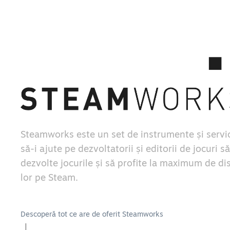
Steamworks este un set de instrumente și servic
să-i ajute pe dezvoltatorii și editorii de jocuri să
dezvolte jocurile și să profite la maximum de di
lor pe Steam.
Descoperă tot ce are de oferit Steamworks