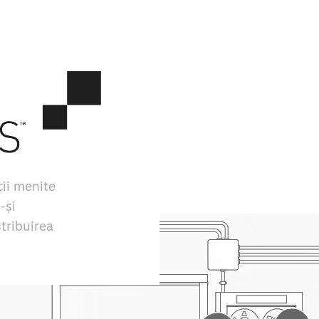
ii menite
-și
stribuirea