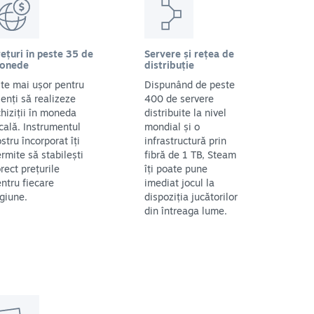
ețuri în peste 35 de
Servere și rețea de
onede
distribuție
te mai ușor pentru
Dispunând de peste
ienți să realizeze
400 de servere
hiziții în moneda
distribuite la nivel
cală. Instrumentul
mondial și o
stru încorporat îți
infrastructură prin
rmite să stabilești
fibră de 1 TB, Steam
rect prețurile
îți poate pune
ntru fiecare
imediat jocul la
giune.
dispoziția jucătorilor
din întreaga lume.