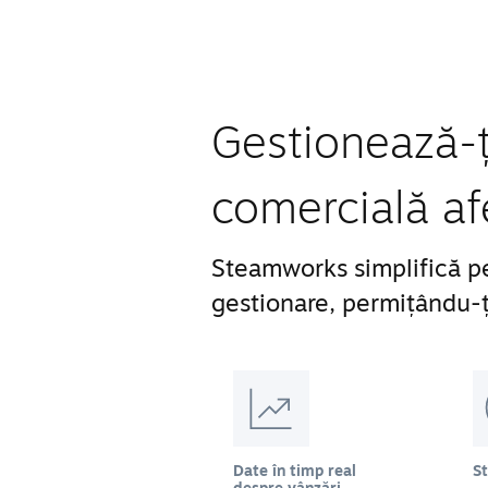
Gestionează-ți
comercială af
Steamworks simplifică pe
gestionare, permițându-ți
Date în timp real
S
despre vânzări