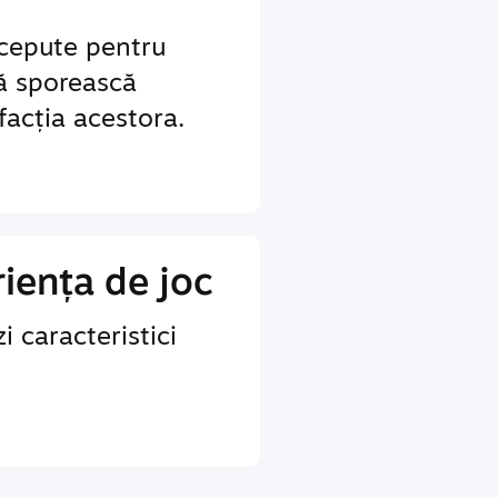
ncepute pentru
să sporească
sfacția acestora.
iența de joc
i caracteristici