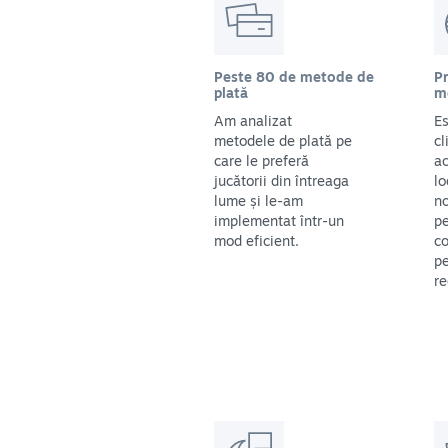
Peste 80 de metode de
Pr
plată
m
Am analizat
Es
metodele de plată pe
cl
care le preferă
ac
jucătorii din întreaga
lo
lume și le-am
no
implementat într-un
pe
mod eficient.
co
pe
re