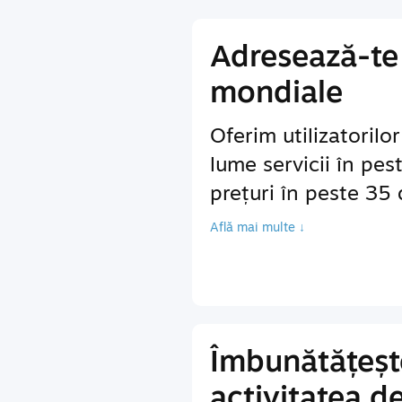
Adresează-te 
mondiale
Oferim utilizatorilo
lume servicii în pes
prețuri în peste 35
Află mai multe ↓
Îmbunătățeșt
activitatea d