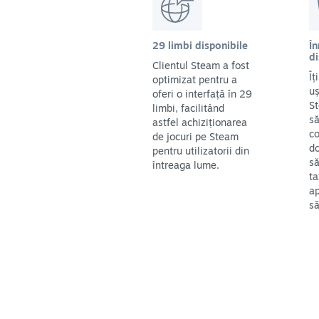
29 limbi disponibile
În
di
Clientul Steam a fost
Îț
optimizat pentru a
uș
oferi o interfață în 29
St
limbi, facilitând
să
astfel achiziționarea
co
de jocuri pe Steam
do
pentru utilizatorii din
să
întreaga lume.
ta
ap
să