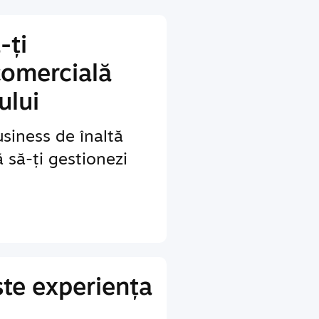
-ți
comercială
ului
siness de înaltă
ă să-ți gestionezi
te experiența