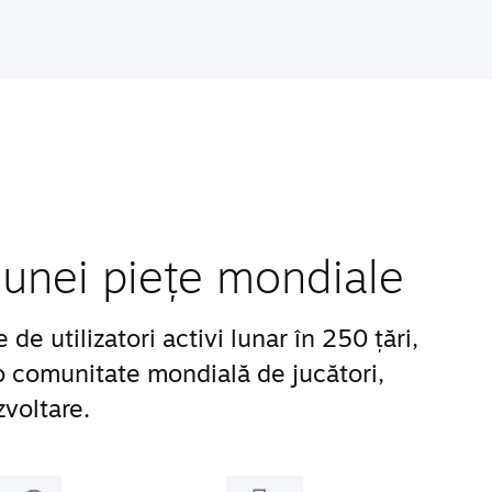
unei piețe mondiale
e utilizatori activi lunar în 250 țări,
 o comunitate mondială de jucători,
zvoltare.