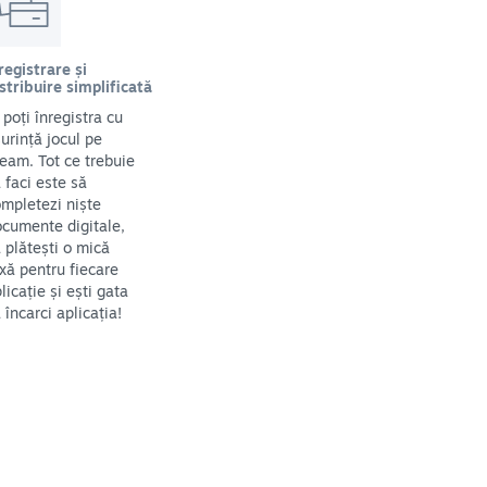
registrare și
stribuire simplificată
i poți înregistra cu
urință jocul pe
eam. Tot ce trebuie
 faci este să
mpletezi niște
cumente digitale,
 plătești o mică
xă pentru fiecare
licație și ești gata
 încarci aplicația!