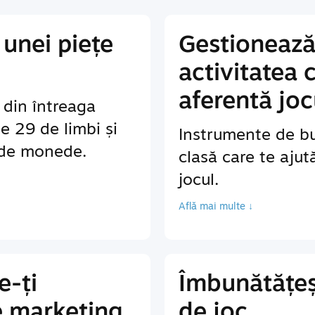
unei piețe
Gestionează
activitatea 
aferentă joc
r din întreaga
te 29 de limbi și
Instrumente de bu
 de monede.
clasă care te ajut
jocul.
Află mai multe ↓
e-ți
Îmbunătățeș
e marketing
de joc