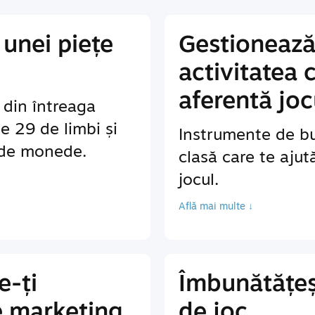
unei piețe
Gestionează
activitatea 
aferentă joc
r din întreaga
te 29 de limbi și
Instrumente de bu
 de monede.
clasă care te ajut
jocul.
Află mai multe ↓
e-ți
Îmbunătățeș
e marketing
de joc