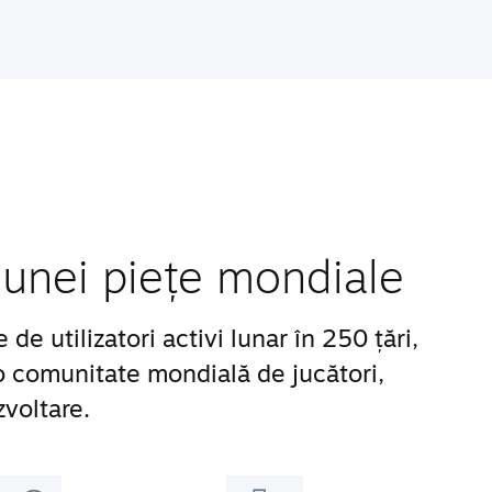
unei piețe mondiale
e utilizatori activi lunar în 250 țări,
 o comunitate mondială de jucători,
zvoltare.