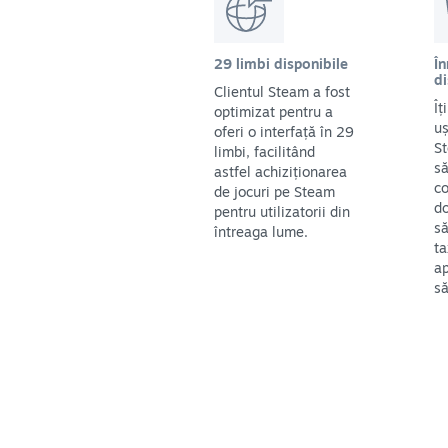
29 limbi disponibile
În
di
Clientul Steam a fost
Îț
optimizat pentru a
uș
oferi o interfață în 29
St
limbi, facilitând
să
astfel achiziționarea
co
de jocuri pe Steam
do
pentru utilizatorii din
să
întreaga lume.
ta
ap
să