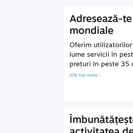
Adresează-te 
mondiale
Oferim utilizatorilo
lume servicii în pes
prețuri în peste 35
Află mai multe ↓
Îmbunătățeșt
activitatea d