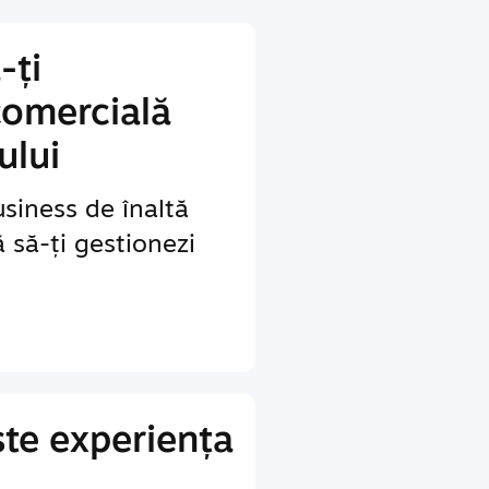
-ți
comercială
ului
siness de înaltă
ă să-ți gestionezi
te experiența