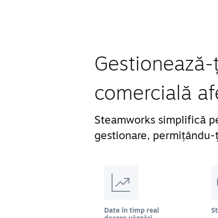
Gestionează-ți
comercială af
Steamworks simplifică pe
gestionare, permițându-ți
Date în timp real
S
despre vânzări