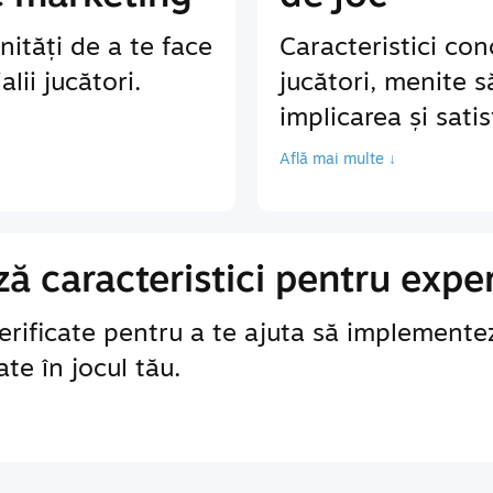
ități de a te face
Caracteristici co
lii jucători.
jucători, menite 
implicarea și sati
Află mai multe ↓
 caracteristici pentru exper
erificate pentru a te ajuta să implementez
te în jocul tău.