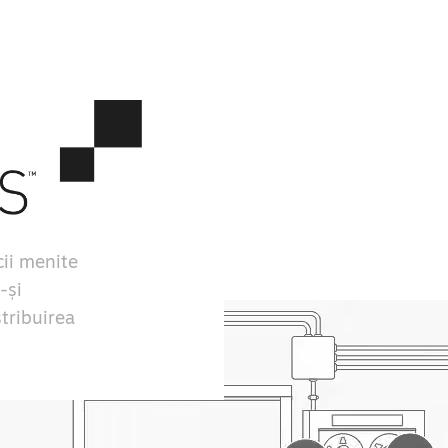
ii menite
-și
stribuirea