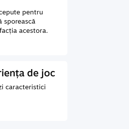
ncepute pentru
să sporească
sfacția acestora.
iența de joc
i caracteristici