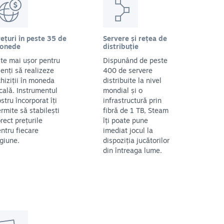
ețuri în peste 35 de
Servere și rețea de
onede
distribuție
te mai ușor pentru
Dispunând de peste
ienți să realizeze
400 de servere
hiziții în moneda
distribuite la nivel
cală. Instrumentul
mondial și o
stru încorporat îți
infrastructură prin
rmite să stabilești
fibră de 1 TB, Steam
rect prețurile
îți poate pune
ntru fiecare
imediat jocul la
giune.
dispoziția jucătorilor
din întreaga lume.