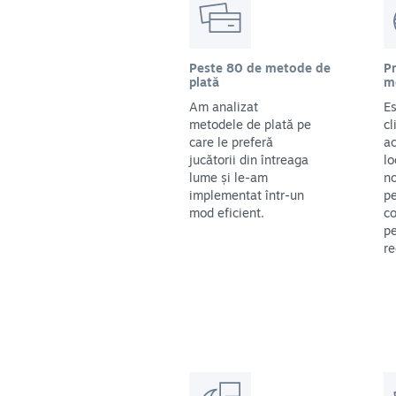
Peste 80 de metode de
Pr
plată
m
Am analizat
Es
metodele de plată pe
cl
care le preferă
ac
jucătorii din întreaga
lo
lume și le-am
no
implementat într-un
pe
mod eficient.
co
pe
re