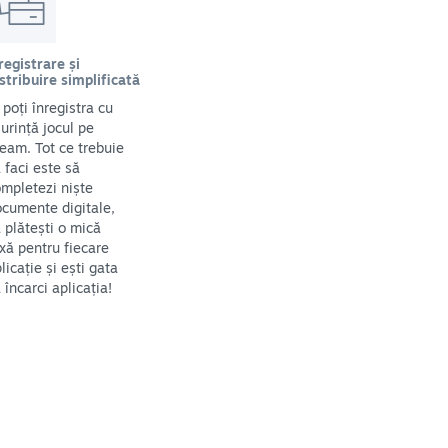
registrare și
stribuire simplificată
i poți înregistra cu
urință jocul pe
eam. Tot ce trebuie
 faci este să
mpletezi niște
cumente digitale,
 plătești o mică
xă pentru fiecare
licație și ești gata
 încarci aplicația!