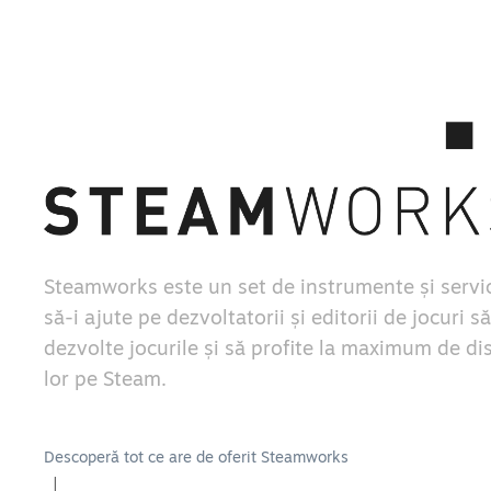
Steamworks este un set de instrumente și servic
să-i ajute pe dezvoltatorii și editorii de jocuri să
dezvolte jocurile și să profite la maximum de di
lor pe Steam.
Descoperă tot ce are de oferit Steamworks