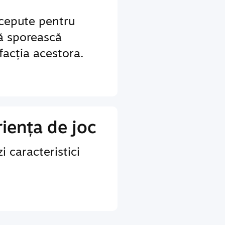
ncepute pentru
să sporească
sfacția acestora.
iența de joc
i caracteristici