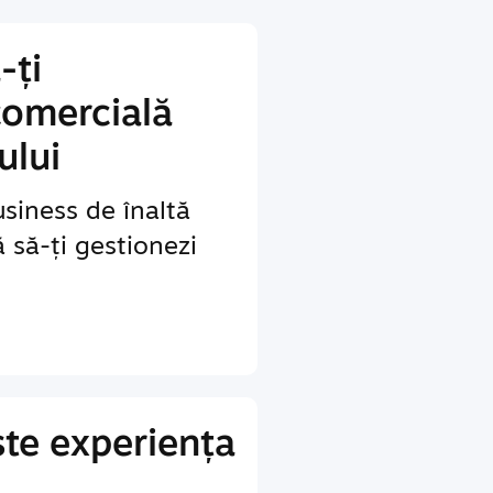
-ți
comercială
ului
siness de înaltă
ă să-ți gestionezi
te experiența