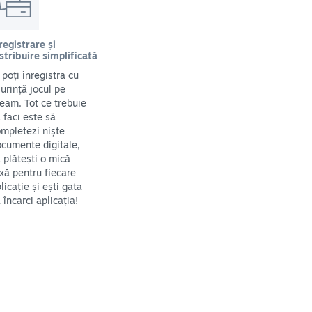
registrare și
stribuire simplificată
i poți înregistra cu
urință jocul pe
eam. Tot ce trebuie
 faci este să
mpletezi niște
cumente digitale,
 plătești o mică
xă pentru fiecare
licație și ești gata
 încarci aplicația!