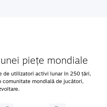
unei piețe mondiale
e utilizatori activi lunar în 250 țări,
 o comunitate mondială de jucători,
zvoltare.