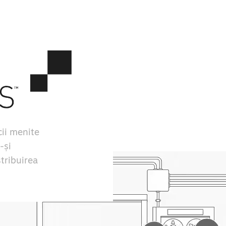
ii menite
-și
stribuirea