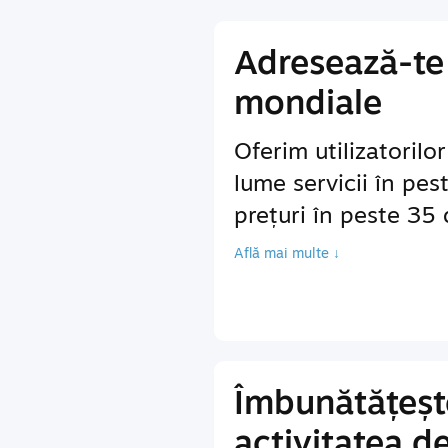
Adresează-te 
mondiale
Oferim utilizatorilo
lume servicii în pes
prețuri în peste 35
Află mai multe ↓
Îmbunătățeșt
activitatea d