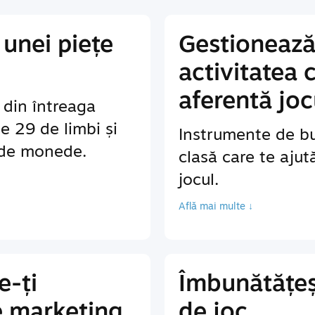
unei piețe
Gestionează
activitatea 
aferentă joc
r din întreaga
te 29 de limbi și
Instrumente de bu
 de monede.
clasă care te ajut
jocul.
Află mai multe ↓
e-ți
Îmbunătățeș
e marketing
de joc