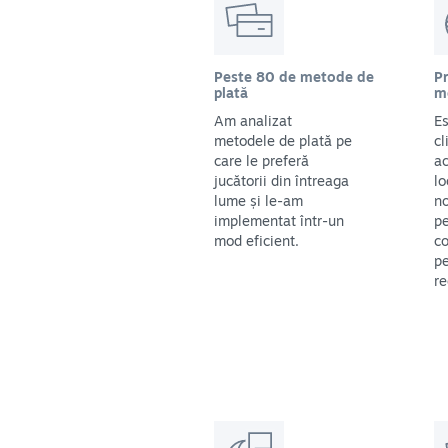
Peste 80 de metode de
Pr
plată
m
Am analizat
Es
metodele de plată pe
cl
care le preferă
ac
jucătorii din întreaga
lo
lume și le-am
no
implementat într-un
pe
mod eficient.
co
pe
re