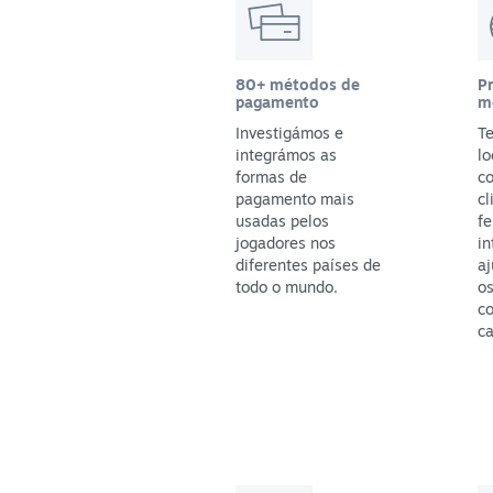
80+ métodos de
P
pagamento
m
Investigámos e
T
integrámos as
lo
formas de
c
pagamento mais
cl
usadas pelos
f
jogadores nos
in
diferentes países de
aj
todo o mundo.
os
c
ca