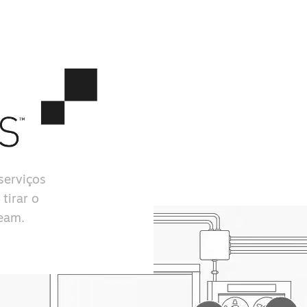
serviços
tirar o
team.