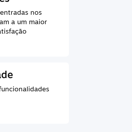
centradas nos
vam a um maior
tisfação
ade
 funcionalidades