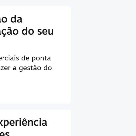
ão da
ação do seu
rciais de ponta
zer a gestão do
xperiência
es