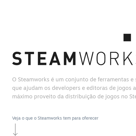
O Steamworks é um conjunto de ferramentas e 
que ajudam os developers e editoras de jogos a 
máximo proveito da distribuição de jogos no S
Veja o que o Steamworks tem para oferecer