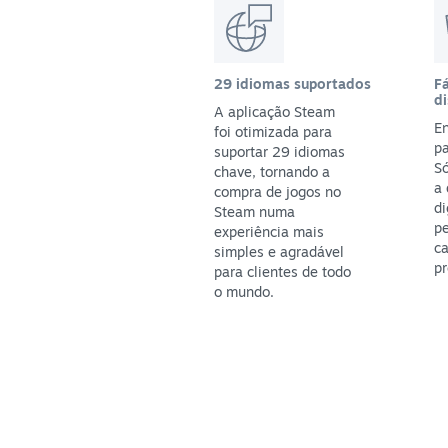
29 idiomas suportados
Fá
di
A aplicação Steam
En
foi otimizada para
pa
suportar 29 idiomas
S
chave, tornando a
a
compra de jogos no
di
Steam numa
p
experiência mais
ca
simples e agradável
pr
para clientes de todo
o mundo.