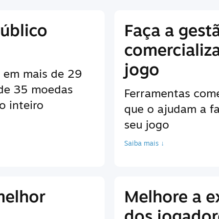
úblico
Faça a gest
comercializ
jogo
es em mais de 29
 de 35 moedas
Ferramentas come
 inteiro
que o ajudam a fa
seu jogo
Saiba mais ↓
melhor
Melhore a e
dos jogador