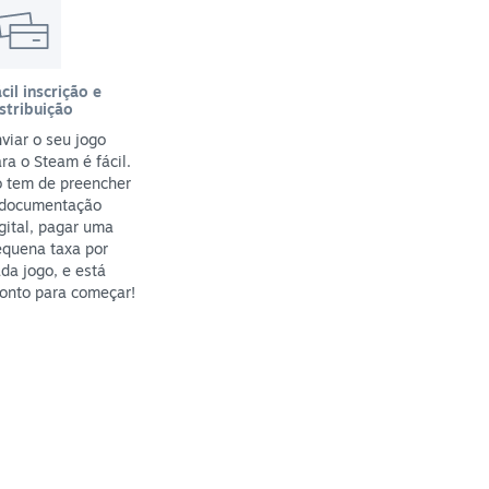
cil inscrição e
stribuição
viar o seu jogo
ra o Steam é fácil.
ó tem de preencher
 documentação
gital, pagar uma
equena taxa por
da jogo, e está
onto para começar!