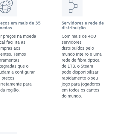
reços em mais de 35
Servidores e rede de
oedas
distribuição
er preços na moeda
Com mais de 400
cal facilita as
servidores
ompras aos
distribuídos pelo
ientes. Temos
mundo inteiro e uma
erramentas
rede de fibra óptica
tegradas que o
de 1TB, o Steam
udam a configurar
pode disponibilizar
 preços
rapidamente o seu
orretamente para
jogo para jogadores
da região.
em todos os cantos
do mundo.