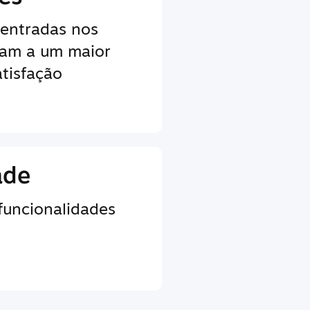
centradas nos
vam a um maior
tisfação
ade
 funcionalidades