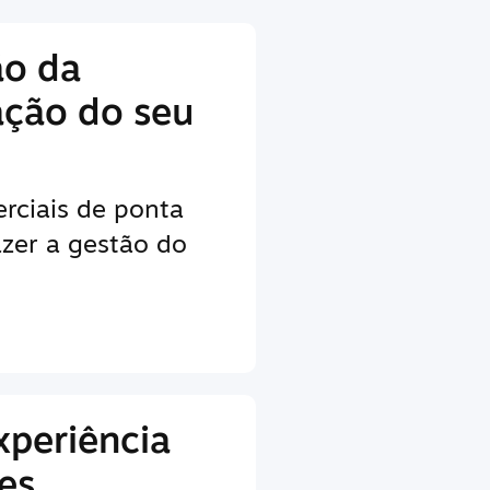
ão da
ação do seu
rciais de ponta
zer a gestão do
xperiência
es