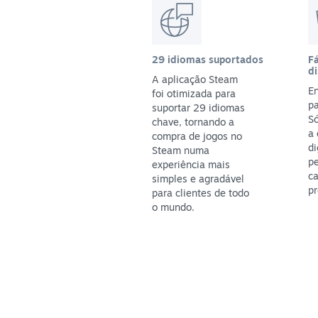
29 idiomas suportados
Fá
di
A aplicação Steam
En
foi otimizada para
pa
suportar 29 idiomas
S
chave, tornando a
a
compra de jogos no
di
Steam numa
p
experiência mais
ca
simples e agradável
pr
para clientes de todo
o mundo.