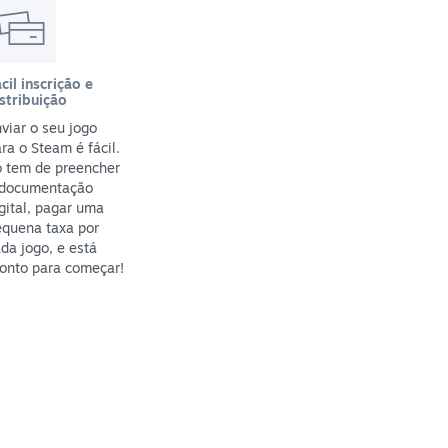
cil inscrição e
stribuição
viar o seu jogo
ra o Steam é fácil.
ó tem de preencher
 documentação
gital, pagar uma
equena taxa por
da jogo, e está
onto para começar!