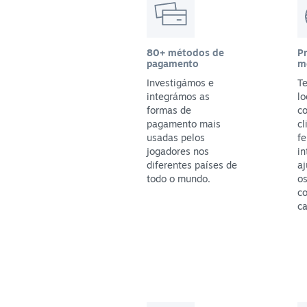
80+ métodos de
P
pagamento
m
Investigámos e
T
integrámos as
lo
formas de
c
pagamento mais
cl
usadas pelos
f
jogadores nos
in
diferentes países de
aj
todo o mundo.
os
c
ca