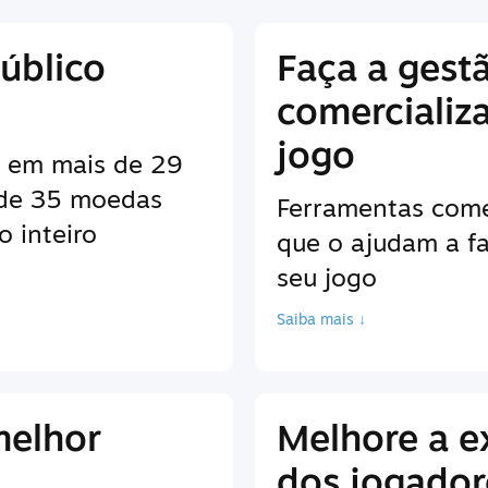
úblico
Faça a gest
comercializ
jogo
es em mais de 29
 de 35 moedas
Ferramentas come
 inteiro
que o ajudam a fa
seu jogo
Saiba mais ↓
melhor
Melhore a e
dos jogador