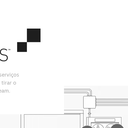
serviços
tirar o
team.