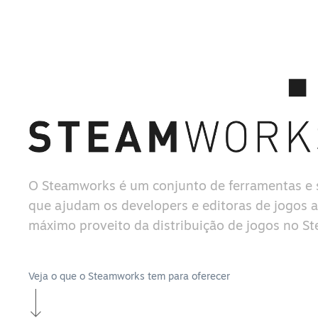
O Steamworks é um conjunto de ferramentas e 
que ajudam os developers e editoras de jogos a 
máximo proveito da distribuição de jogos no S
Veja o que o Steamworks tem para oferecer