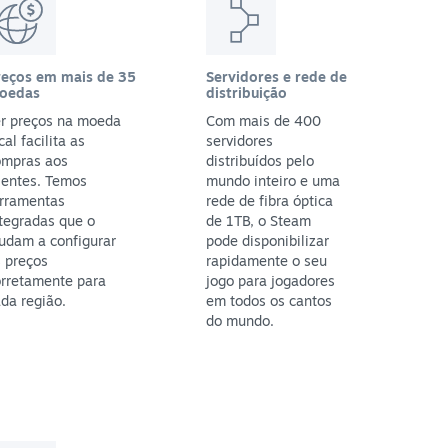
reços em mais de 35
Servidores e rede de
oedas
distribuição
er preços na moeda
Com mais de 400
cal facilita as
servidores
ompras aos
distribuídos pelo
ientes. Temos
mundo inteiro e uma
erramentas
rede de fibra óptica
tegradas que o
de 1TB, o Steam
udam a configurar
pode disponibilizar
 preços
rapidamente o seu
orretamente para
jogo para jogadores
da região.
em todos os cantos
do mundo.