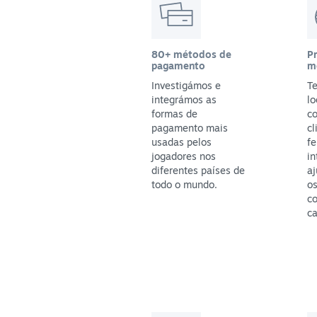
80+ métodos de
P
pagamento
m
Investigámos e
T
integrámos as
lo
formas de
c
pagamento mais
cl
usadas pelos
f
jogadores nos
in
diferentes países de
aj
todo o mundo.
os
c
ca