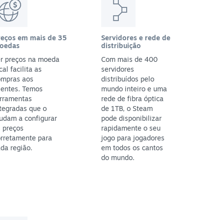
reços em mais de 35
Servidores e rede de
oedas
distribuição
er preços na moeda
Com mais de 400
cal facilita as
servidores
ompras aos
distribuídos pelo
ientes. Temos
mundo inteiro e uma
erramentas
rede de fibra óptica
tegradas que o
de 1TB, o Steam
udam a configurar
pode disponibilizar
 preços
rapidamente o seu
orretamente para
jogo para jogadores
da região.
em todos os cantos
do mundo.