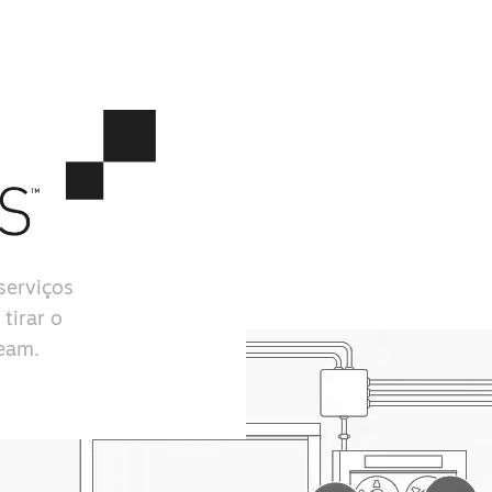
serviços
tirar o
team.