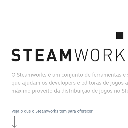
O Steamworks é um conjunto de ferramentas e 
que ajudam os developers e editoras de jogos a 
máximo proveito da distribuição de jogos no S
Veja o que o Steamworks tem para oferecer