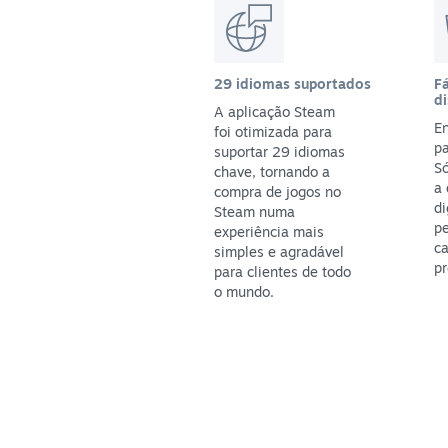
29 idiomas suportados
Fá
di
A aplicação Steam
En
foi otimizada para
pa
suportar 29 idiomas
S
chave, tornando a
a
compra de jogos no
di
Steam numa
p
experiência mais
ca
simples e agradável
pr
para clientes de todo
o mundo.