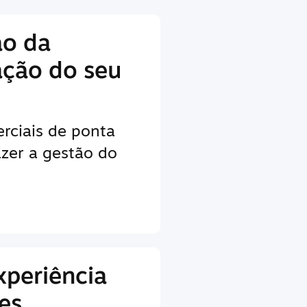
ão da
ação do seu
rciais de ponta
zer a gestão do
xperiência
es