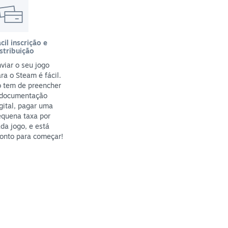
cil inscrição e
stribuição
viar o seu jogo
ra o Steam é fácil.
ó tem de preencher
 documentação
gital, pagar uma
equena taxa por
da jogo, e está
onto para começar!