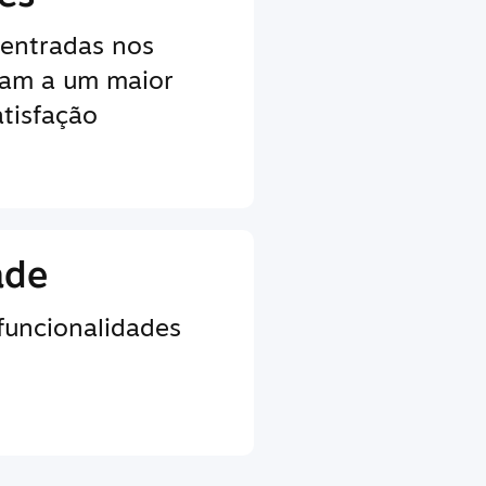
centradas nos
vam a um maior
tisfação
ade
 funcionalidades