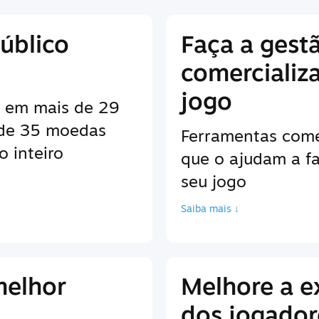
úblico
Faça a gest
comercializ
jogo
es em mais de 29
 de 35 moedas
Ferramentas come
 inteiro
que o ajudam a fa
seu jogo
Saiba mais ↓
melhor
Melhore a e
dos jogador