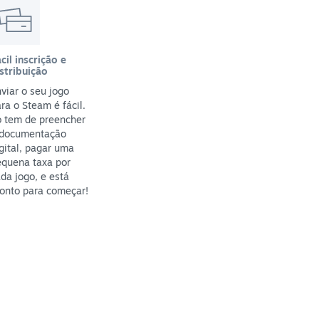
cil inscrição e
stribuição
viar o seu jogo
ra o Steam é fácil.
ó tem de preencher
 documentação
gital, pagar uma
equena taxa por
da jogo, e está
onto para começar!