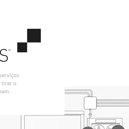
serviços
tirar o
team.