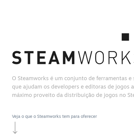
O Steamworks é um conjunto de ferramentas e 
que ajudam os developers e editoras de jogos a 
máximo proveito da distribuição de jogos no S
Veja o que o Steamworks tem para oferecer