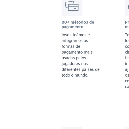
80+ métodos de
P
pagamento
m
Investigámos e
T
integrámos as
lo
formas de
c
pagamento mais
cl
usadas pelos
f
jogadores nos
in
diferentes países de
aj
todo o mundo.
os
c
ca