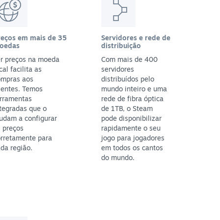
reços em mais de 35
Servidores e rede de
oedas
distribuição
er preços na moeda
Com mais de 400
cal facilita as
servidores
ompras aos
distribuídos pelo
ientes. Temos
mundo inteiro e uma
erramentas
rede de fibra óptica
tegradas que o
de 1TB, o Steam
udam a configurar
pode disponibilizar
 preços
rapidamente o seu
orretamente para
jogo para jogadores
da região.
em todos os cantos
do mundo.