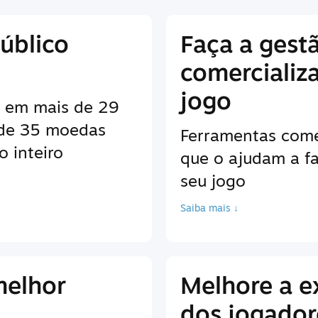
úblico
Faça a gest
comercializ
jogo
es em mais de 29
 de 35 moedas
Ferramentas come
 inteiro
que o ajudam a fa
seu jogo
Saiba mais ↓
melhor
Melhore a e
dos jogador