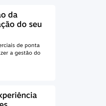
ão da
ação do seu
rciais de ponta
zer a gestão do
xperiência
es