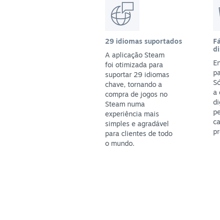
29 idiomas suportados
Fá
di
A aplicação Steam
En
foi otimizada para
pa
suportar 29 idiomas
S
chave, tornando a
a
compra de jogos no
di
Steam numa
p
experiência mais
ca
simples e agradável
pr
para clientes de todo
o mundo.