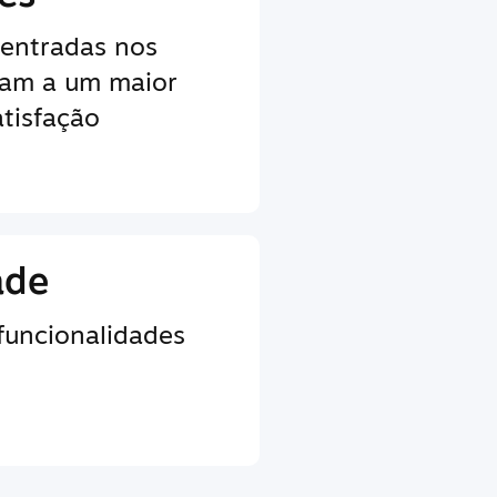
centradas nos
vam a um maior
tisfação
ade
 funcionalidades