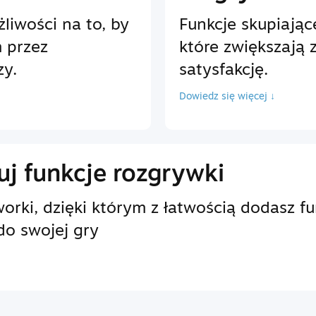
liwości na to, by
Funkcje skupiając
 przez
które zwiększają 
zy.
satysfakcję.
Dowiedz się więcej ↓
j funkcje rozgrywki
rki, dzięki którym z łatwością dodasz f
do swojej gry