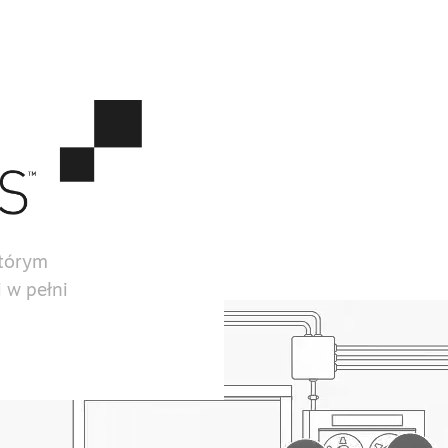
którym
 w pełni