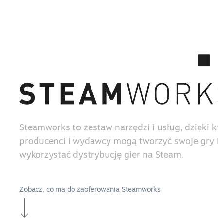
Steamworks to zestaw narzędzi i usług, dzięki 
producenci i wydawcy mogą tworzyć swoje gry i
wykorzystać dystrybucję gier na Steam.
Zobacz, co ma do zaoferowania Steamworks