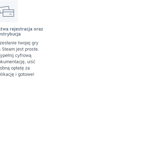
twa rejestracja oraz
ystrybucja
zesłanie twojej gry
 Steam jest proste.
ypełnij cyfrową
kumentację, uiść
obną opłatę za
likację i gotowe!