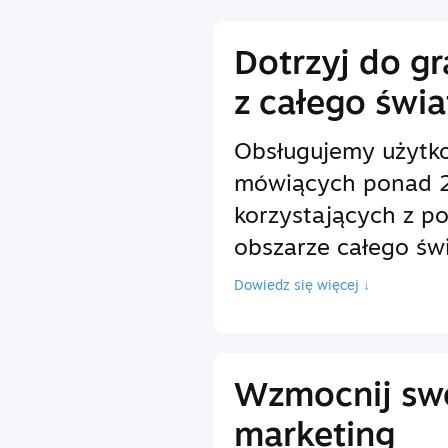
Dotrzyj do g
z całego świa
Obsługujemy użytk
mówiących ponad 2
korzystających z p
obszarze całego świ
Dowiedz się więcej ↓
Wzmocnij sw
marketing