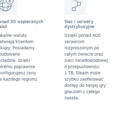
onad 35 wspieranych
Sieć i serwery
alut
dystrybucyjne
okalne waluty
Dzięki ponad 400
atwiają klientom
serwerom
akupy. Posiadamy
rozproszonym po
budowane
całym świecie oraz
rzędzie, dzięki
sieci światłowodowej
tóremu poprawnie
o przepustowości
onfigurujesz ceny
1 TB, Steam może
a każdego regionu.
szybko zaoferować
dostęp do twojej gry
graczom z całego
świata.