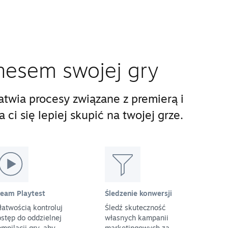
nesem swojej gry
twia procesy związane z premierą i
ci się lepiej skupić na twojej grze.
team Playtest
Śledzenie konwersji
łatwością kontroluj
Śledź skuteczność
stęp do oddzielnej
własnych kampanii
mpilacji gry, aby
marketingowych za