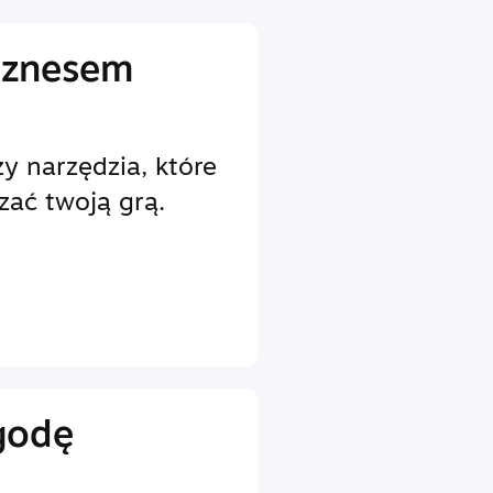
iznesem
y narzędzia, które
zać twoją grą.
godę