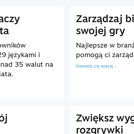
raczy
Zarządzaj b
ta
swojej gry
owników
Najlepsze w branż
9 językami i
pomogą ci zarząd
onad 35 walut na
Dowiedz się więcej ↓
ata.
ój
Zwiększ wy
rozgrywki