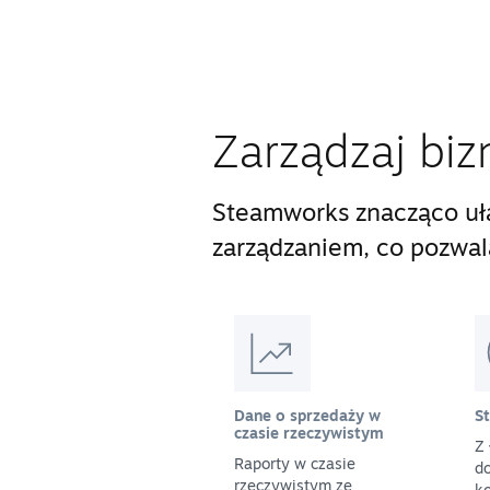
Zarządzaj biz
Steamworks znacząco uła
zarządzaniem, co pozwala 
Dane o sprzedaży w
S
czasie rzeczywistym
Z 
Raporty w czasie
do
rzeczywistym ze
ko