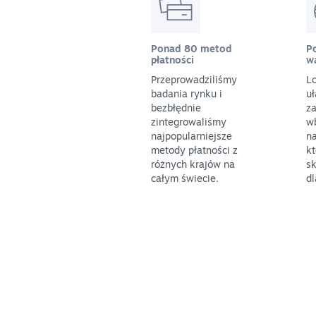
Ponad 80 metod
P
płatności
w
Przeprowadziliśmy
L
badania rynku i
uł
bezbłędnie
z
zintegrowaliśmy
w
najpopularniejsze
na
metody płatności z
k
różnych krajów na
sk
całym świecie.
dl