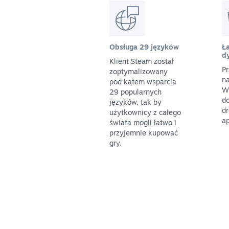
Obsługa 29 języków
Ła
d
Klient Steam został
Pr
zoptymalizowany
na
pod kątem wsparcia
W
29 popularnych
do
języków, tak by
dr
użytkownicy z całego
ap
świata mogli łatwo i
przyjemnie kupować
gry.