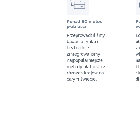
Ponad 80 metod
P
płatności
w
Przeprowadziliśmy
L
badania rynku i
uł
bezbłędnie
z
zintegrowaliśmy
w
najpopularniejsze
na
metody płatności z
k
różnych krajów na
sk
całym świecie.
dl