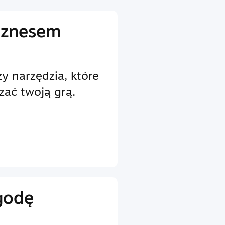
iznesem
y narzędzia, które
zać twoją grą.
godę