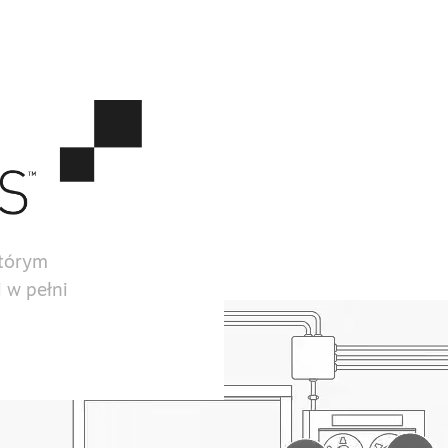
którym
 w pełni