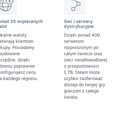
onad 35 wspieranych
Sieć i serwery
alut
dystrybucyjne
okalne waluty
Dzięki ponad 400
atwiają klientom
serwerom
akupy. Posiadamy
rozproszonym po
budowane
całym świecie oraz
rzędzie, dzięki
sieci światłowodowej
tóremu poprawnie
o przepustowości
onfigurujesz ceny
1 TB, Steam może
a każdego regionu.
szybko zaoferować
dostęp do twojej gry
graczom z całego
świata.