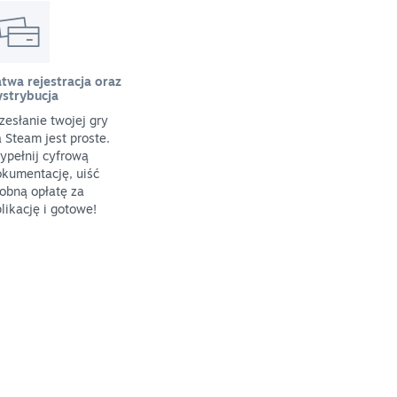
twa rejestracja oraz
ystrybucja
zesłanie twojej gry
 Steam jest proste.
ypełnij cyfrową
kumentację, uiść
obną opłatę za
likację i gotowe!