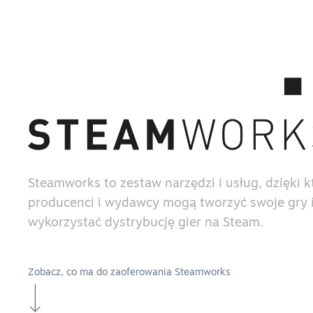
Steamworks to zestaw narzędzi i usług, dzięki 
producenci i wydawcy mogą tworzyć swoje gry i
wykorzystać dystrybucję gier na Steam.
Zobacz, co ma do zaoferowania Steamworks