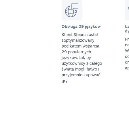
Obsługa 29 języków
Ła
d
Klient Steam został
Pr
zoptymalizowany
na
pod kątem wsparcia
W
29 popularnych
do
języków, tak by
dr
użytkownicy z całego
ap
świata mogli łatwo i
przyjemnie kupować
gry.