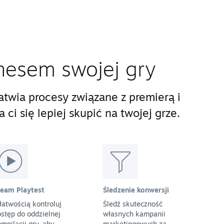
nesem swojej gry
twia procesy związane z premierą i
ci się lepiej skupić na twojej grze.
team Playtest
Śledzenie konwersji
łatwością kontroluj
Śledź skuteczność
stęp do oddzielnej
własnych kampanii
mpilacji gry, aby
marketingowych za