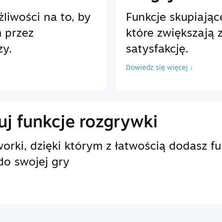
liwości na to, by
Funkcje skupiając
 przez
które zwiększają 
zy.
satysfakcję.
Dowiedz się więcej ↓
j funkcje rozgrywki
rki, dzięki którym z łatwością dodasz f
do swojej gry