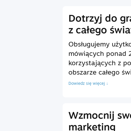
Dotrzyj do g
z całego świa
Obsługujemy użytk
mówiących ponad 2
korzystających z p
obszarze całego świ
Dowiedz się więcej ↓
Wzmocnij sw
marketing