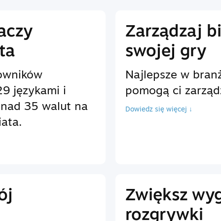
raczy
Zarządzaj b
ta
swojej gry
owników
Najlepsze w branż
9 językami i
pomogą ci zarząd
onad 35 walut na
Dowiedz się więcej ↓
ata.
ój
Zwiększ wy
rozgrywki