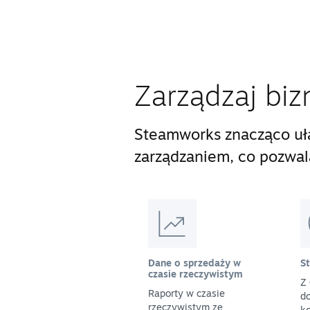
Zarządzaj biz
Steamworks znacząco uła
zarządzaniem, co pozwala 
Dane o sprzedaży w
S
czasie rzeczywistym
Z 
Raporty w czasie
do
rzeczywistym ze
ko