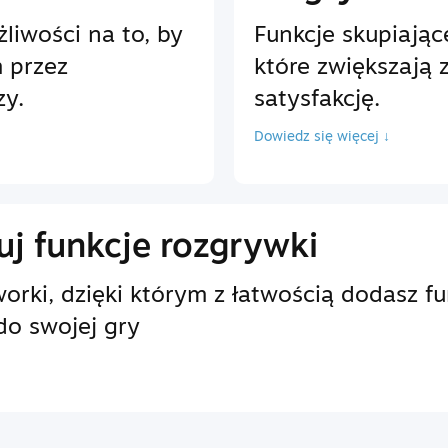
liwości na to, by
Funkcje skupiając
 przez
które zwiększają 
zy.
satysfakcję.
Dowiedz się więcej ↓
j funkcje rozgrywki
rki, dzięki którym z łatwością dodasz f
do swojej gry