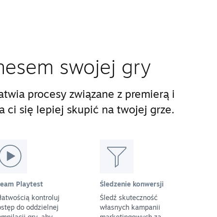
nesem swojej gry
twia procesy związane z premierą i
ci się lepiej skupić na twojej grze.
team Playtest
Śledzenie konwersji
łatwością kontroluj
Śledź skuteczność
stęp do oddzielnej
własnych kampanii
mpilacji gry, aby
marketingowych za