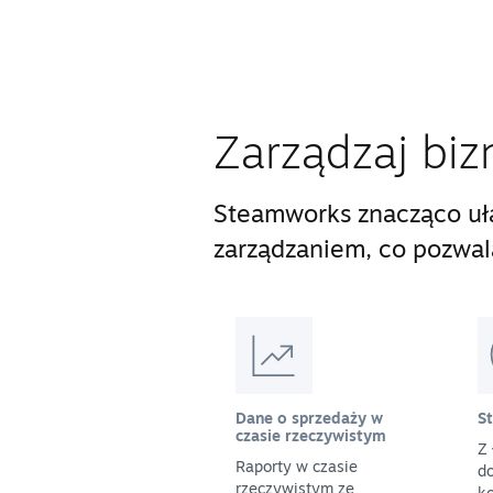
Zarządzaj biz
Steamworks znacząco uła
zarządzaniem, co pozwala 
Dane o sprzedaży w
S
czasie rzeczywistym
Z 
Raporty w czasie
do
rzeczywistym ze
ko