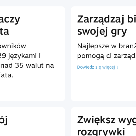
raczy
Zarządzaj b
ta
swojej gry
owników
Najlepsze w branż
9 językami i
pomogą ci zarząd
onad 35 walut na
Dowiedz się więcej ↓
ata.
ój
Zwiększ wy
rozgrywki