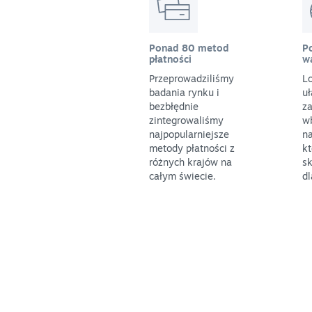
Ponad 80 metod
P
płatności
w
Przeprowadziliśmy
L
badania rynku i
uł
bezbłędnie
z
zintegrowaliśmy
w
najpopularniejsze
na
metody płatności z
k
różnych krajów na
sk
całym świecie.
dl