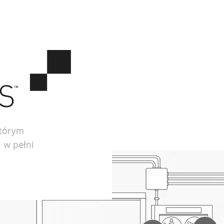
którym
 w pełni