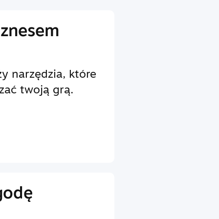
iznesem
y narzędzia, które
zać twoją grą.
godę