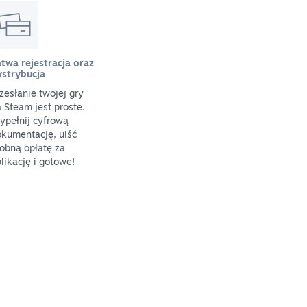
twa rejestracja oraz
ystrybucja
zesłanie twojej gry
 Steam jest proste.
ypełnij cyfrową
kumentację, uiść
obną opłatę za
likację i gotowe!