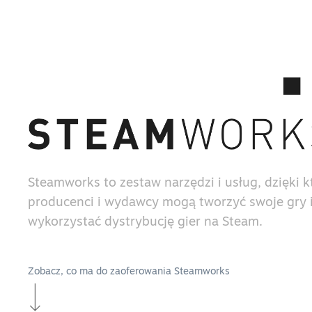
Steamworks to zestaw narzędzi i usług, dzięki 
producenci i wydawcy mogą tworzyć swoje gry i
wykorzystać dystrybucję gier na Steam.
Zobacz, co ma do zaoferowania Steamworks