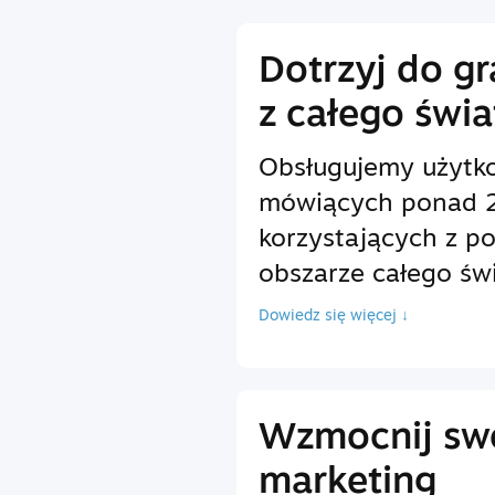
Dotrzyj do g
z całego świa
Obsługujemy użytk
mówiących ponad 2
korzystających z p
obszarze całego świ
Dowiedz się więcej ↓
Wzmocnij sw
marketing