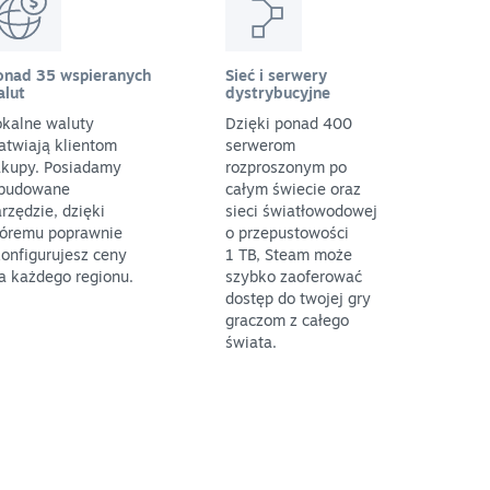
onad 35 wspieranych
Sieć i serwery
alut
dystrybucyjne
okalne waluty
Dzięki ponad 400
atwiają klientom
serwerom
akupy. Posiadamy
rozproszonym po
budowane
całym świecie oraz
rzędzie, dzięki
sieci światłowodowej
tóremu poprawnie
o przepustowości
onfigurujesz ceny
1 TB, Steam może
a każdego regionu.
szybko zaoferować
dostęp do twojej gry
graczom z całego
świata.