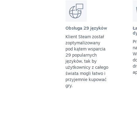
Obsługa 29 języków
Ła
d
Klient Steam został
Pr
zoptymalizowany
na
pod kątem wsparcia
W
29 popularnych
do
języków, tak by
dr
użytkownicy z całego
ap
świata mogli łatwo i
przyjemnie kupować
gry.