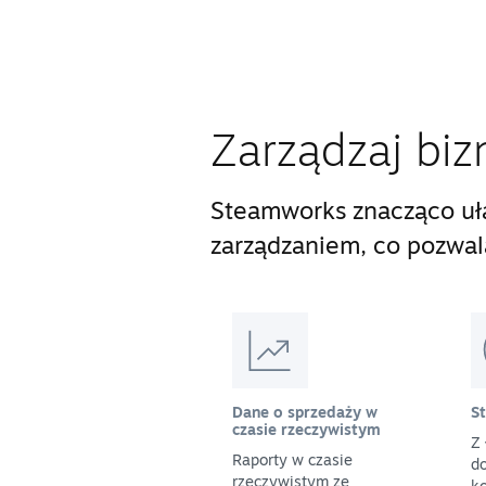
Zarządzaj biz
Steamworks znacząco uła
zarządzaniem, co pozwala 
Dane o sprzedaży w
S
czasie rzeczywistym
Z 
Raporty w czasie
do
rzeczywistym ze
ko