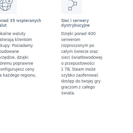
onad 35 wspieranych
Sieć i serwery
alut
dystrybucyjne
okalne waluty
Dzięki ponad 400
atwiają klientom
serwerom
akupy. Posiadamy
rozproszonym po
budowane
całym świecie oraz
rzędzie, dzięki
sieci światłowodowej
tóremu poprawnie
o przepustowości
onfigurujesz ceny
1 TB, Steam może
a każdego regionu.
szybko zaoferować
dostęp do twojej gry
graczom z całego
świata.