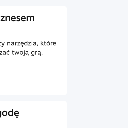
iznesem
y narzędzia, które
zać twoją grą.
godę