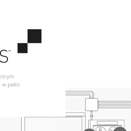
którym
 w pełni