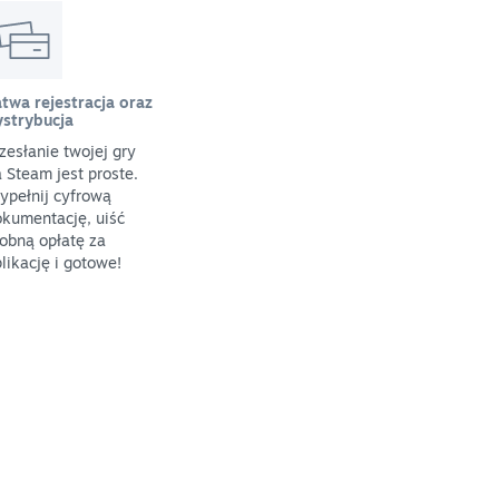
twa rejestracja oraz
ystrybucja
zesłanie twojej gry
 Steam jest proste.
ypełnij cyfrową
kumentację, uiść
obną opłatę za
likację i gotowe!