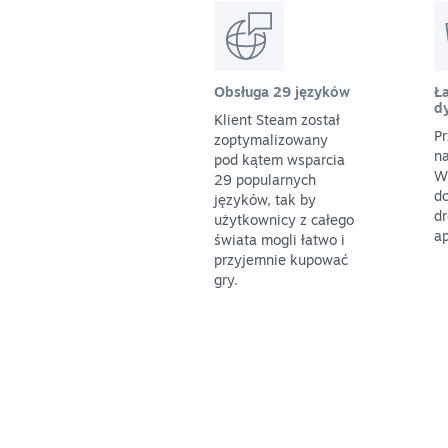
Obsługa 29 języków
Ła
d
Klient Steam został
Pr
zoptymalizowany
na
pod kątem wsparcia
W
29 popularnych
do
języków, tak by
dr
użytkownicy z całego
ap
świata mogli łatwo i
przyjemnie kupować
gry.