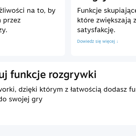
liwości na to, by
Funkcje skupiając
 przez
które zwiększają 
zy.
satysfakcję.
Dowiedz się więcej ↓
j funkcje rozgrywki
rki, dzięki którym z łatwością dodasz f
do swojej gry