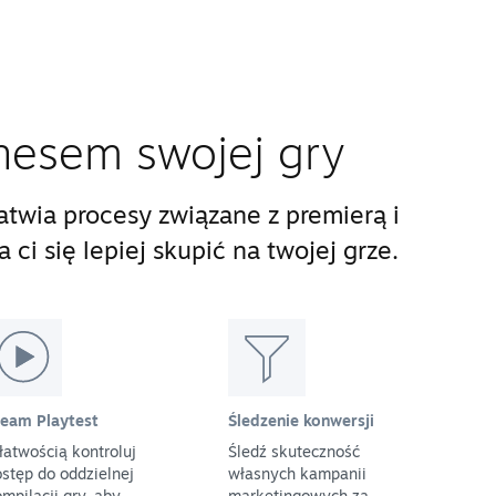
nesem swojej gry
twia procesy związane z premierą i
ci się lepiej skupić na twojej grze.
team Playtest
Śledzenie konwersji
łatwością kontroluj
Śledź skuteczność
stęp do oddzielnej
własnych kampanii
mpilacji gry, aby
marketingowych za