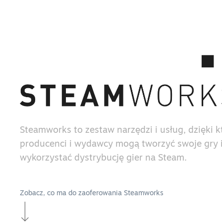
Steamworks to zestaw narzędzi i usług, dzięki 
producenci i wydawcy mogą tworzyć swoje gry i
wykorzystać dystrybucję gier na Steam.
Zobacz, co ma do zaoferowania Steamworks