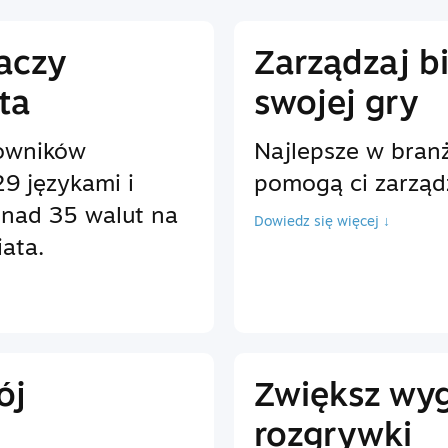
raczy
Zarządzaj b
ta
swojej gry
owników
Najlepsze w branż
9 językami i
pomogą ci zarząd
onad 35 walut na
Dowiedz się więcej ↓
ata.
ój
Zwiększ wy
rozgrywki