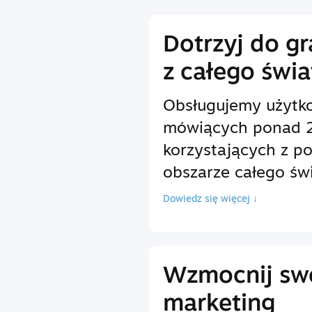
Dotrzyj do g
z całego świa
Obsługujemy użytk
mówiących ponad 2
korzystających z p
obszarze całego świ
Dowiedz się więcej ↓
Wzmocnij sw
marketing