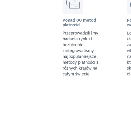
Ponad 80 metod
P
płatności
w
Przeprowadziliśmy
L
badania rynku i
uł
bezbłędnie
z
zintegrowaliśmy
w
najpopularniejsze
na
metody płatności z
k
różnych krajów na
sk
całym świecie.
dl