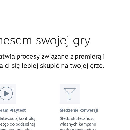
nesem swojej gry
twia procesy związane z premierą i
ci się lepiej skupić na twojej grze.
team Playtest
Śledzenie konwersji
łatwością kontroluj
Śledź skuteczność
stęp do oddzielnej
własnych kampanii
mpilacji gry, aby
marketingowych za