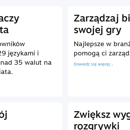
raczy
Zarządzaj b
ta
swojej gry
owników
Najlepsze w branż
9 językami i
pomogą ci zarząd
onad 35 walut na
Dowiedz się więcej ↓
ata.
ój
Zwiększ wy
rozgrywki