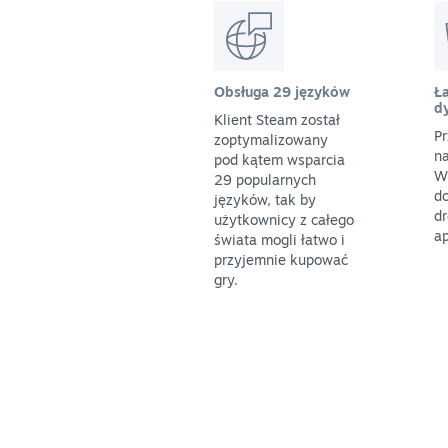
Obsługa 29 języków
Ła
d
Klient Steam został
Pr
zoptymalizowany
na
pod kątem wsparcia
W
29 popularnych
do
języków, tak by
dr
użytkownicy z całego
ap
świata mogli łatwo i
przyjemnie kupować
gry.