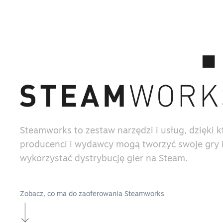
Steamworks to zestaw narzędzi i usług, dzięki 
producenci i wydawcy mogą tworzyć swoje gry i
wykorzystać dystrybucję gier na Steam.
Zobacz, co ma do zaoferowania Steamworks