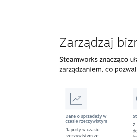
Zarządzaj biz
Steamworks znacząco uła
zarządzaniem, co pozwala 
Dane o sprzedaży w
S
czasie rzeczywistym
Z 
Raporty w czasie
do
rzeczywistym ze
ko