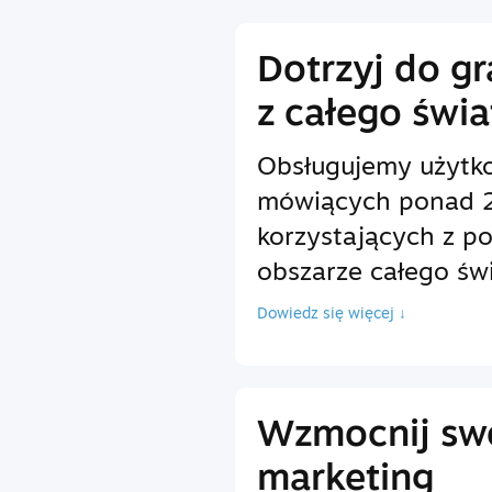
Dotrzyj do g
z całego świa
Obsługujemy użytk
mówiących ponad 2
korzystających z p
obszarze całego świ
Dowiedz się więcej ↓
Wzmocnij sw
marketing