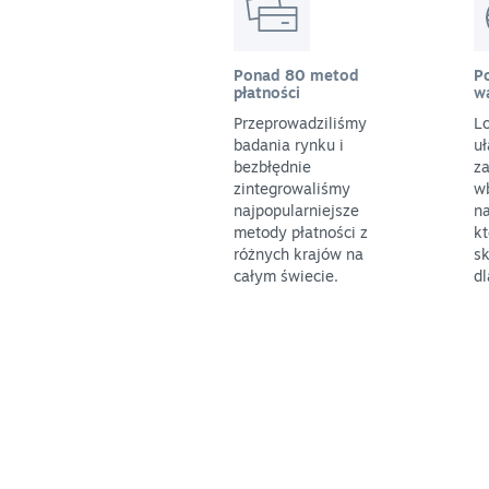
Ponad 80 metod
P
płatności
w
Przeprowadziliśmy
L
badania rynku i
uł
bezbłędnie
z
zintegrowaliśmy
w
najpopularniejsze
na
metody płatności z
k
różnych krajów na
sk
całym świecie.
dl