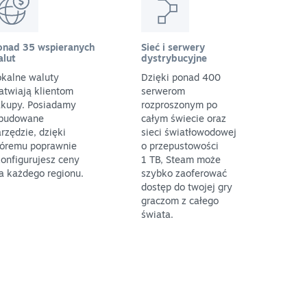
onad 35 wspieranych
Sieć i serwery
alut
dystrybucyjne
okalne waluty
Dzięki ponad 400
atwiają klientom
serwerom
akupy. Posiadamy
rozproszonym po
budowane
całym świecie oraz
rzędzie, dzięki
sieci światłowodowej
tóremu poprawnie
o przepustowości
onfigurujesz ceny
1 TB, Steam może
a każdego regionu.
szybko zaoferować
dostęp do twojej gry
graczom z całego
świata.