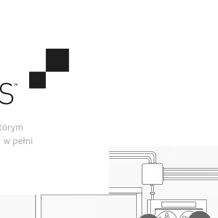
którym
 w pełni