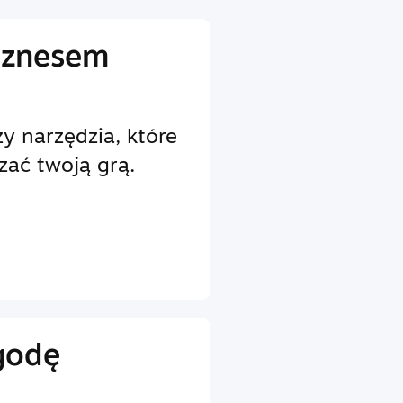
iznesem
y narzędzia, które
zać twoją grą.
godę