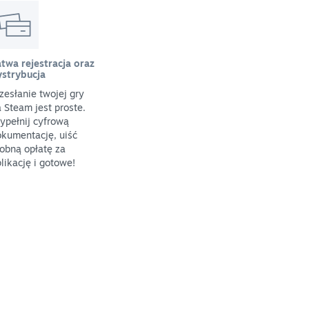
twa rejestracja oraz
ystrybucja
zesłanie twojej gry
 Steam jest proste.
ypełnij cyfrową
kumentację, uiść
obną opłatę za
likację i gotowe!