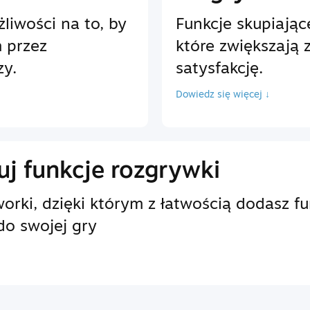
liwości na to, by
Funkcje skupiając
 przez
które zwiększają 
zy.
satysfakcję.
Dowiedz się więcej ↓
j funkcje rozgrywki
rki, dzięki którym z łatwością dodasz f
do swojej gry