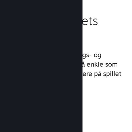
Behandle spillets
virksomhet
Steamworks gjør lanserings- og
behandlingsprosessene så enkle som
mulig slik at du kan fokusere på spillet
ditt.
Salgsdata i sanntid