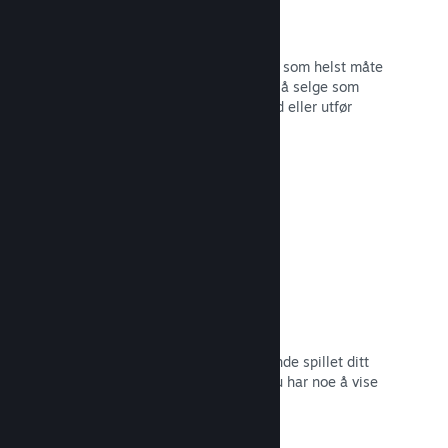
Steam-nøkler
Få spillet ditt ut til kunder på hvilken som helst måte
du ser for deg. Bruk Steam-nøkler til å selge som
detaljvare, kjør rabatter og bunttilbud eller utfør
betatesting.
Les dokumentasjon →
Kommer snart-sider
Skap engasjement rundt det kommende spillet ditt
ved å lansere butikksiden så snart du har noe å vise
frem til potensielle kunder.
Les dokumentasjon →