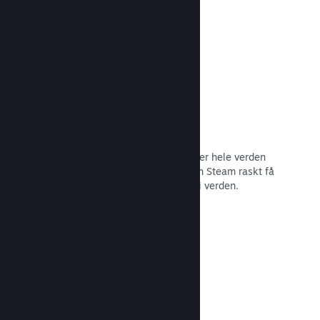
Les dokumentasjon →
Distribusjonsnettverk og tjenere
Med over 400 distribuerte tjenere over hele verden
og et stamnett med fiber på 1 TB, kan Steam raskt få
spillet ditt til spillere hvor som helst i verden.
Les dokumentasjon →