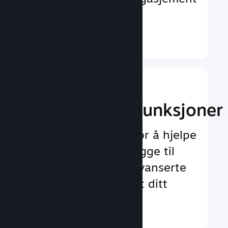
og tilfredshet
Finn ut mer ↓
Implementer
spilloppleggsfunksjoner
Testet rammeverk for å hjelpe
deg med å enkelt legge til
både standard og avanserte
funksjoner for spillet ditt
Finn ut mer ↓