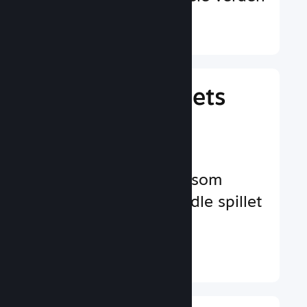
Finn ut mer ↓
Behandle spillets
virksomhet
Bransjeledende
virksomhetsverktøy som
hjelper deg å behandle spillet
ditt
Finn ut mer ↓