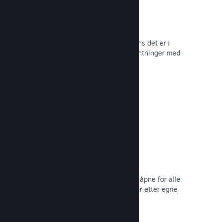
Tidlig tilgang på Steam
La samfunnet ditt oppleve spillet mens det er i
utvikling – og håndter spilleres forventninger med
direkte tilbakemelding fra dem.
Les dokumentasjon →
Rabatter og salg
Delta i vanlige salg på Steam som er åpne for alle
utviklere, eller kjør dine egne rabatter etter egne
markedsføringsbehov.
Les dokumentasjon →