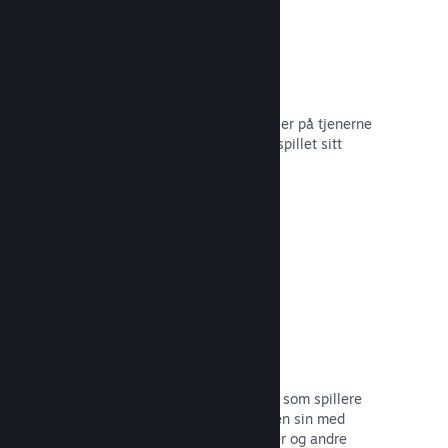
Skylagring
Steam Cloud kan automatisk lagre filer på tjenerne
våre – slik at spillere kan gjenoppta spillet sitt
uansett hvor de befinner seg.
Les dokumentasjon →
Profiltilpasning
Legg til gjenstander i poengbutikken som spillere
kan bruke til å tilpasse Steam-profilen sin med
klistremerker, profilbilder, bakgrunner og andre