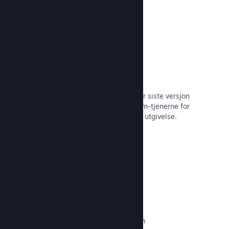
Automatisert byggeprosess
Gjør Steam til en automatisert del når siste versjon
bygges, for å distribuere den til Steam-tjenerne for
intern betatesting og enkel, offentlig utgivelse.
Les dokumentasjon →
Egendefinert innhold på butikksiden