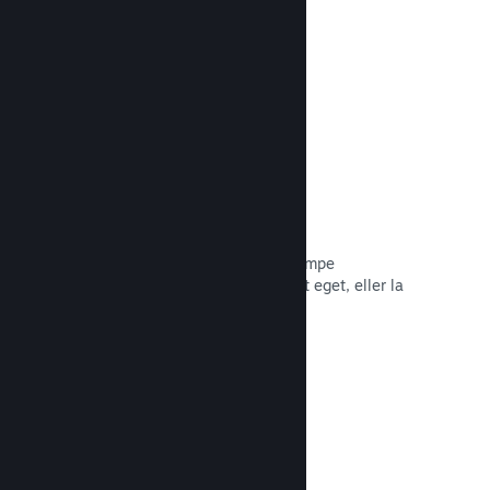
Les dokumentasjon →
Piratkopiering/DRA-alternativer
Bruk Steams DRA-verktøy (digital
rettighetsadministrasjon) for å bekjempe
piratkopiering av spillet ditt, bruk ditt eget, eller la
spillet være foruten. Valget er ditt.
Les dokumentasjon →