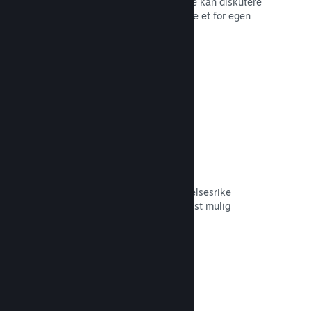
forum der fans og potensielle kjøpere kan diskutere
spillet ditt. Du trenger ikke å opprette et for egen
hånd.
Les dokumentasjon →
Curator Connect
Få spillet ditt foran de riktige innflytelsesrike
personene og Steam-kuratorer til mest mulig
potensielle kunder.
Les dokumentasjon →