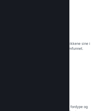
Øyeblikkelige skjermbilder
Spillere kan enkelt dele favorittøyeblikkene sine i
spillet med venner og hele Steam-samfunnet.
Les dokumentasjon →
Brukerskapte veiledninger
Fans kan publisere veiledninger for å fordype og