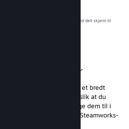
Remote Play Together
Gjør automatisk om flerspillerspill med delt skjerm til
flerspiller på nett.
Les dokumentasjon →
Spillfunksjoner
Vi har lagt grunnlaget for et bredt
utvalg av spillfunksjoner slik at du
slipper å gjøre det. Å legge dem til i
spillet ditt er enkelt med Steamworks-
API-et.