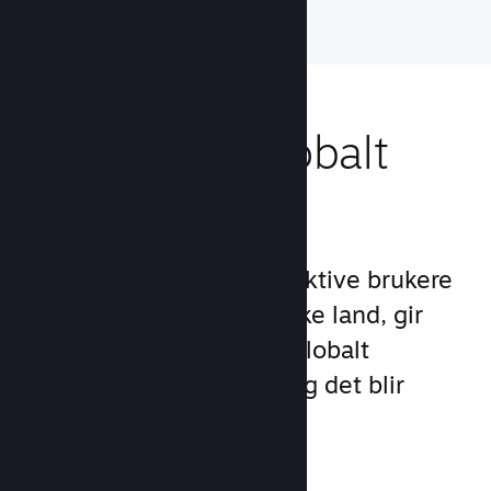
Nå ut til et globalt
publikum
Med over 132 millioner aktive brukere
per måned i over 250 ulike land, gir
Steam deg tilgang til et globalt
samfunn med spillere – og det blir
stadig større.