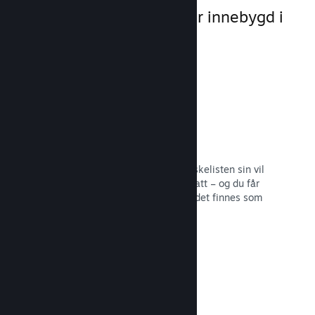
markedsføringsmuligheter innebygd i
selve plattformen.
Ønskelister
Spillere som legger spillet ditt på ønskelisten sin vil
få en melding ved utgivelse eller rabatt – og du får
informasjon om hvor mange spillere det finnes som
er interesserte.
Les dokumentasjon →