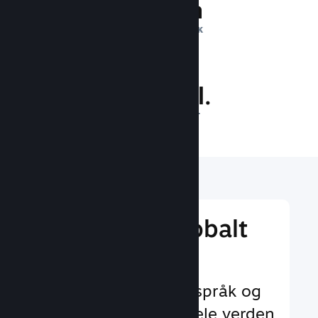
1 billion
DAGLIGE INNTRYKK
29.3 mill.
SPILLERE PÅ NETT
Nå ut til et globalt
publikum
Med støtte for 29+ språk og
35+ valutaer over hele verden