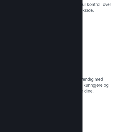
Still spillet ditt i best mulig lys med ful kontroll over
innhold og bilder på produktets butikkside.
Les dokumentasjon →
Oppdater når du vil
Gi ut oppdateringer så ofte som nødvendig med
verktøy til å hjelpe deg med å enkelt kunngjøre og
distribuere oppdateringer til spillerne dine.
Les dokumentasjon →