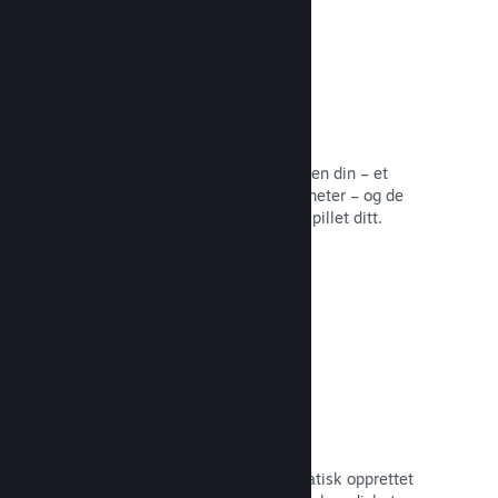
Samfunnssentral
Fans kan samles på samfunnssentralen din – et
innebygd hjem for diskusjoner og nyheter – og de
kan opprette innhold som forbedrer spillet ditt.
Les dokumentasjon →
Forum
Samfunnssentralen din har et automatisk opprettet