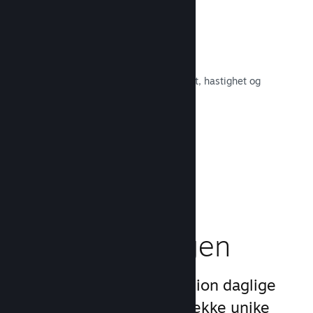
Raskt nettverk
Bruk Valves kjernenett for å rute om
nettverkstrafikken og få økt stabilitet, hastighet og
robusthet.
Les dokumentasjon →
Boost
markedsføringen
Dra nytte av Steams 1 billion daglige
inntrykk ved å bruke en rekke unike