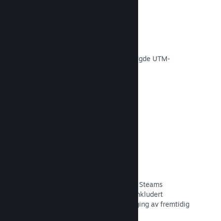
Konverteringssporing
Spor effektiviteten av egne
markedsføringskampanjer via innebygde UTM-
analyser.
Les dokumentasjon →
Svindelforebygging
Du og spillerne dine er tryggere med Steams
automatiske håndtering av svindel, inkludert
tilbakekalling av innhold og forebygging av fremtidig
misbruk.