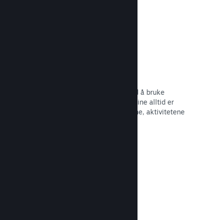
Begivenheter og kunngjøringer
Hold kontakt med samfunnet ditt ved å bruke
innebygde verktøy, slik at spillerne dine alltid er
oppdaterte om de siste begivenhetene, aktivitetene
og funksjonene dine.
Les dokumentasjon →