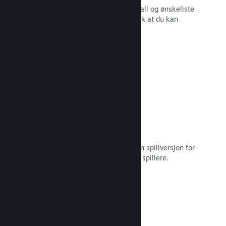
Sanntidsrapporter for salg, spillerantall og ønskeliste
– alt sammen oppdelt etter region slik at du kan
jobbe smartere.
Les dokumentasjon →
Steam Playtest
Hold enkelt styr på tilgang til en egen spillversjon for
tidlig testing og tilbakemeldinger fra spillere.
Les dokumentasjon →