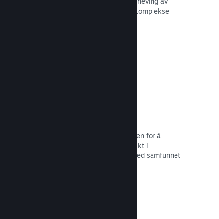
forbedre opplevelsen til andre – fremheving av
interessante øyeblikk, forklaring av komplekse
økonomier eller oppgaveløsning.
Les dokumentasjon →
Direktesendinger
Strøm spillet ditt direkte til butikksiden for å
markedsføre begivenheter, tilby innsikt i
spillutvikling eller bare samhandle med samfunnet
ditt.
Les dokumentasjon →