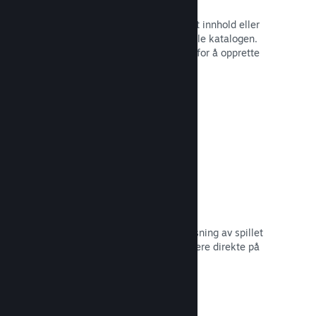
Spillbunter
Bunt sammen spillet med nedlastbart innhold eller
lydspor, eller opprett en bunt med hele katalogen.
Eller samarbeid med andre utviklere for å opprette
bunter med et visst tema.
Les dokumentasjon →
Vis frem kringkastinger
Gi potensielle kjøpere en forhåndsvisning av spillet
og samfunnet ditt ved å vise strømmere direkte på
Steam-siden din.
Les dokumentasjon →