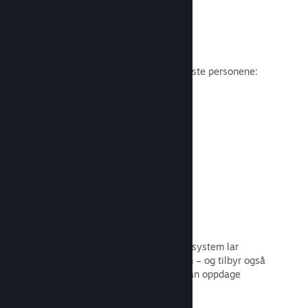
Anmeldelser
Spill på Steam anmeldes av de viktigste personene:
spillerne.
Les dokumentasjon →
Snakk med venner
Vennelister og et redesignet samtalesystem lar
spillere holde seg engasjerte i Steam – og tilbyr også
en annen måte potensielle kunder kan oppdage
spillet ditt.