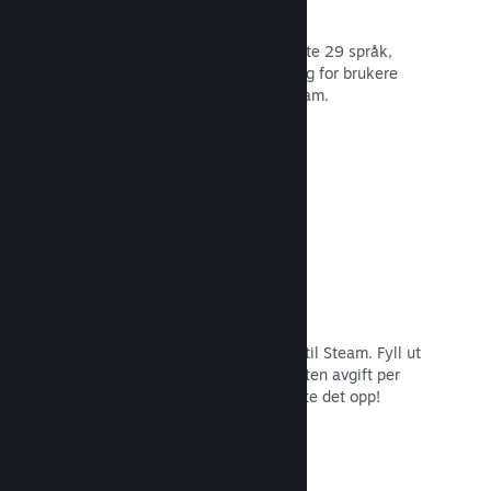
29 støttede språk
Steam-klienten er optimert for å støtte 29 språk,
som gjør det lettere og mer fornøyelig for brukere
over hele verden å kjøpe spill på Steam.
Les dokumentasjon →
Enkel påmelding og distribusjon
Det er enkelt å sende inn spillet ditt til Steam. Fyll ut
det digitale papirarbeidet, betal en liten avgift per
applikasjon og så er du klar for å laste det opp!
Les dokumentasjon →