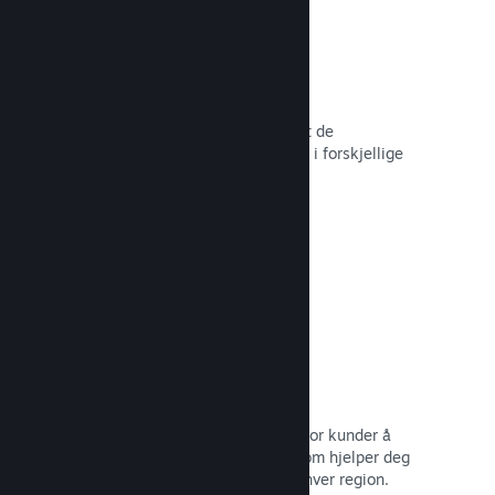
Over 80 betalingsmetoder
Vi har undersøkt og sømløst integrert de
betalingsmetodene som brukes mest i forskjellige
land rundt om i verden.
Les dokumentasjon →
Prissetting i over 35 valutaer
Lokaliserte valutaer gjør det lettere for kunder å
utføre kjøp. Vi har innebygd støtte som hjelper deg
med å konfigurere prisene riktig for hver region.