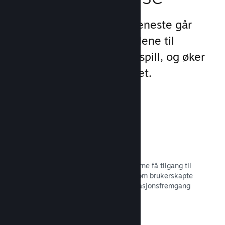
Steams unike sett med tjeneste går
videre enn standardtilbudene til
oppstartsprogram for PC-spill, og øker
engasjement og tilfredshet.
Steam-overlegg
Et grensesnitt i spillet, som lar spillerne få tilgang til
en rekke samfunnsfunksjoner, slik som brukerskapte
veiledninger, Steam-samtalen, prestasjonsfremgang
med mer.
Les dokumentasjon →