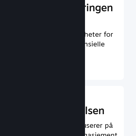
Gi markedsføringen
et løft
Uendelig med muligheter for
å oppdages av potensielle
spillere
Finn ut mer ↓
Forbedre
spilleropplevelsen
Funksjoner som fokuserer på
spilleren og øker engasjement