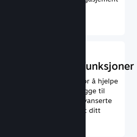
og tilfredshet
Finn ut mer ↓
Implementer
spilloppleggsfunksjoner
Testet rammeverk for å hjelpe
deg med å enkelt legge til
både standard og avanserte
funksjoner for spillet ditt
Finn ut mer ↓