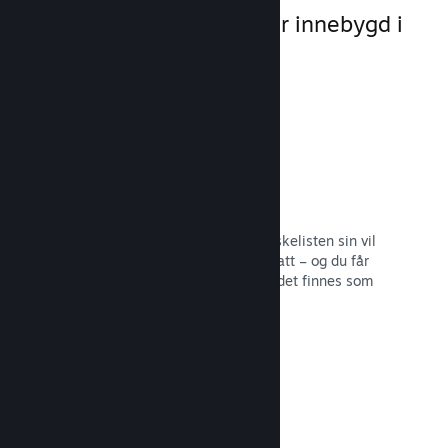
markedsføringsmuligheter innebygd i
selve plattformen.
Ønskelister
Spillere som legger spillet ditt på ønskelisten sin vil
få en melding ved utgivelse eller rabatt – og du får
informasjon om hvor mange spillere det finnes som
er interesserte.
Les dokumentasjon →