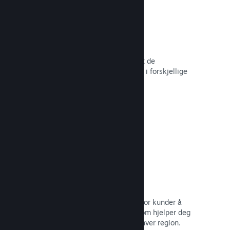
Over 80 betalingsmetoder
Vi har undersøkt og sømløst integrert de
betalingsmetodene som brukes mest i forskjellige
land rundt om i verden.
Les dokumentasjon →
Prissetting i over 35 valutaer
Lokaliserte valutaer gjør det lettere for kunder å
utføre kjøp. Vi har innebygd støtte som hjelper deg
med å konfigurere prisene riktig for hver region.