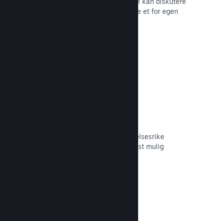
forum der fans og potensielle kjøpere kan diskutere
spillet ditt. Du trenger ikke å opprette et for egen
hånd.
Les dokumentasjon →
Curator Connect
Få spillet ditt foran de riktige innflytelsesrike
personene og Steam-kuratorer til mest mulig
potensielle kunder.
Les dokumentasjon →