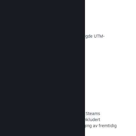
Konverteringssporing
Spor effektiviteten av egne
markedsføringskampanjer via innebygde UTM-
analyser.
Les dokumentasjon →
Svindelforebygging
Du og spillerne dine er tryggere med Steams
automatiske håndtering av svindel, inkludert
tilbakekalling av innhold og forebygging av fremtidig
misbruk.