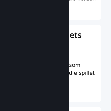
Finn ut mer ↓
Behandle spillets
virksomhet
Bransjeledende
virksomhetsverktøy som
hjelper deg å behandle spillet
ditt
Finn ut mer ↓