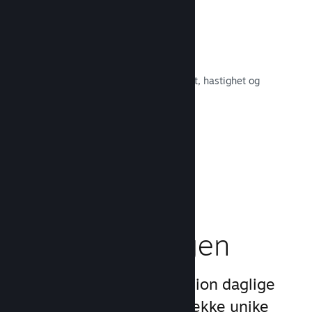
Raskt nettverk
Bruk Valves kjernenett for å rute om
nettverkstrafikken og få økt stabilitet, hastighet og
robusthet.
Les dokumentasjon →
Boost
markedsføringen
Dra nytte av Steams 1 billion daglige
inntrykk ved å bruke en rekke unike