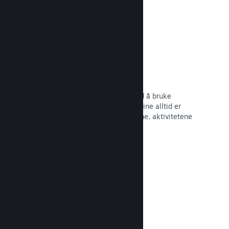
Begivenheter og kunngjøringer
Hold kontakt med samfunnet ditt ved å bruke
innebygde verktøy, slik at spillerne dine alltid er
oppdaterte om de siste begivenhetene, aktivitetene
og funksjonene dine.
Les dokumentasjon →