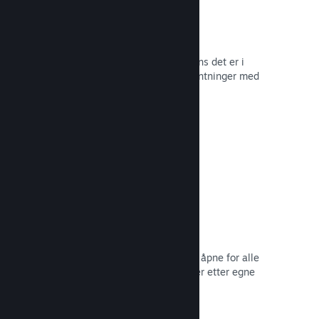
Tidlig tilgang på Steam
La samfunnet ditt oppleve spillet mens det er i
utvikling – og håndter spilleres forventninger med
direkte tilbakemelding fra dem.
Les dokumentasjon →
Rabatter og salg
Delta i vanlige salg på Steam som er åpne for alle
utviklere, eller kjør dine egne rabatter etter egne
markedsføringsbehov.
Les dokumentasjon →