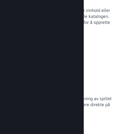
Spillbunter
Bunt sammen spillet med nedlastbart innhold eller
lydspor, eller opprett en bunt med hele katalogen.
Eller samarbeid med andre utviklere for å opprette
bunter med et visst tema.
Les dokumentasjon →
Vis frem kringkastinger
Gi potensielle kjøpere en forhåndsvisning av spillet
og samfunnet ditt ved å vise strømmere direkte på
Steam-siden din.
Les dokumentasjon →