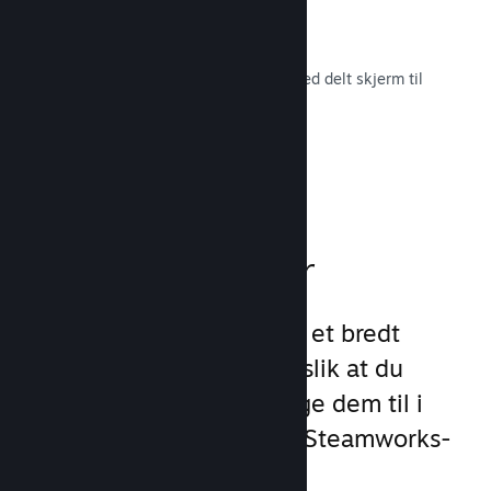
Remote Play Together
Gjør automatisk om flerspillerspill med delt skjerm til
flerspiller på nett.
Les dokumentasjon →
Spillfunksjoner
Vi har lagt grunnlaget for et bredt
utvalg av spillfunksjoner slik at du
slipper å gjøre det. Å legge dem til i
spillet ditt er enkelt med Steamworks-
API-et.