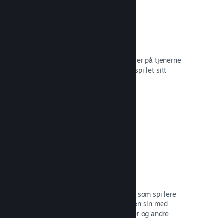
Skylagring
Steam Cloud kan automatisk lagre filer på tjenerne
våre – slik at spillere kan gjenoppta spillet sitt
uansett hvor de befinner seg.
Les dokumentasjon →
Profiltilpasning
Legg til gjenstander i poengbutikken som spillere
kan bruke til å tilpasse Steam-profilen sin med
klistremerker, profilbilder, bakgrunner og andre