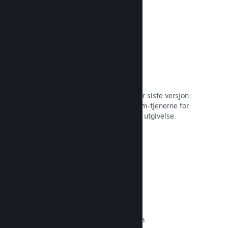
Automatisert byggeprosess
Gjør Steam til en automatisert del når siste versjon
bygges, for å distribuere den til Steam-tjenerne for
intern betatesting og enkel, offentlig utgivelse.
Les dokumentasjon →
Egendefinert innhold på butikksiden