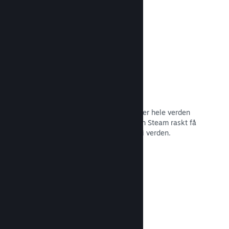
Les dokumentasjon →
Distribusjonsnettverk og tjenere
Med over 400 distribuerte tjenere over hele verden
og et stamnett med fiber på 1 TB, kan Steam raskt få
spillet ditt til spillere hvor som helst i verden.
Les dokumentasjon →