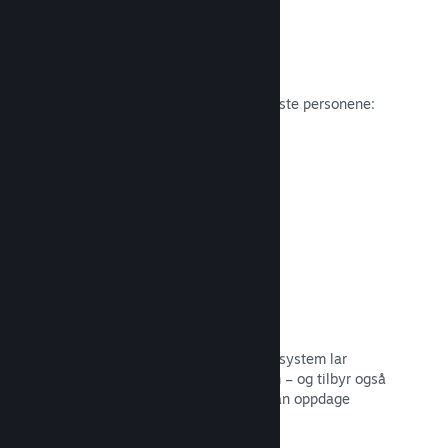
Anmeldelser
Spill på Steam anmeldes av de viktigste personene:
spillerne.
Les dokumentasjon →
Snakk med venner
Vennelister og et redesignet samtalesystem lar
spillere holde seg engasjerte i Steam – og tilbyr også
en annen måte potensielle kunder kan oppdage
spillet ditt.