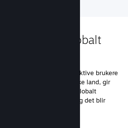
Nå ut til et globalt
publikum
Med over 132 millioner aktive brukere
per måned i over 250 ulike land, gir
Steam deg tilgang til et globalt
samfunn med spillere – og det blir
stadig større.