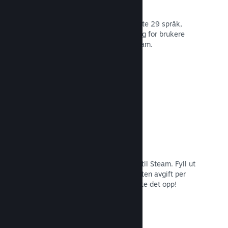
29 støttede språk
Steam-klienten er optimert for å støtte 29 språk,
som gjør det lettere og mer fornøyelig for brukere
over hele verden å kjøpe spill på Steam.
Les dokumentasjon →
Enkel påmelding og distribusjon
Det er enkelt å sende inn spillet ditt til Steam. Fyll ut
det digitale papirarbeidet, betal en liten avgift per
applikasjon og så er du klar for å laste det opp!
Les dokumentasjon →