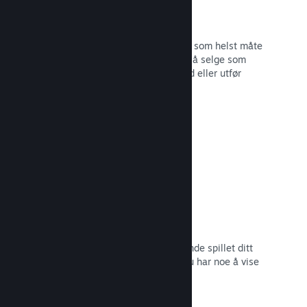
Steam-nøkler
Få spillet ditt ut til kunder på hvilken som helst måte
du ser for deg. Bruk Steam-nøkler til å selge som
detaljvare, kjør rabatter og bunttilbud eller utfør
betatesting.
Les dokumentasjon →
Kommer snart-sider
Skap engasjement rundt det kommende spillet ditt
ved å lansere butikksiden så snart du har noe å vise
frem til potensielle kunder.
Les dokumentasjon →