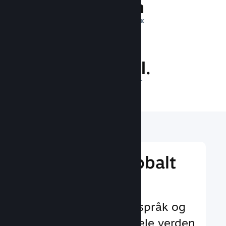
1 billion
DAGLIGE INNTRYKK
29.5 mill.
SPILLERE PÅ NETT
Nå ut til et globalt
publikum
Med støtte for 29+ språk og
35+ valutaer over hele verden