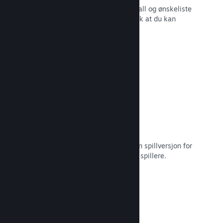
Sanntidsrapporter for salg, spillerantall og ønskeliste
– alt sammen oppdelt etter region slik at du kan
jobbe smartere.
Les dokumentasjon →
Steam Playtest
Hold enkelt styr på tilgang til en egen spillversjon for
tidlig testing og tilbakemeldinger fra spillere.
Les dokumentasjon →