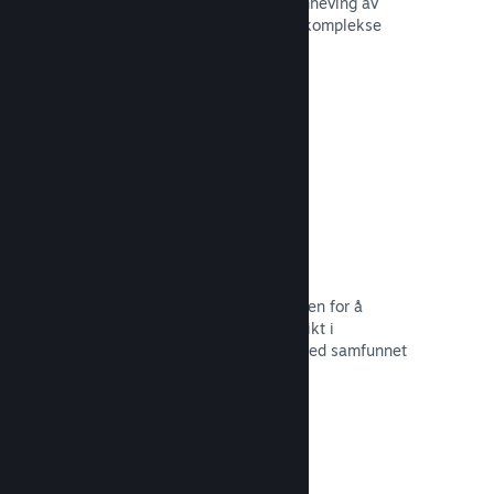
forbedre opplevelsen til andre – fremheving av
interessante øyeblikk, forklaring av komplekse
økonomier eller oppgaveløsning.
Les dokumentasjon →
Direktesendinger
Strøm spillet ditt direkte til butikksiden for å
markedsføre begivenheter, tilby innsikt i
spillutvikling eller bare samhandle med samfunnet
ditt.
Les dokumentasjon →