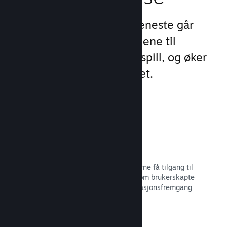
Steams unike sett med tjeneste går
videre enn standardtilbudene til
oppstartsprogram for PC-spill, og øker
engasjement og tilfredshet.
Steam-overlegg
Et grensesnitt i spillet, som lar spillerne få tilgang til
en rekke samfunnsfunksjoner, slik som brukerskapte
veiledninger, Steam-samtalen, prestasjonsfremgang
med mer.
Les dokumentasjon →