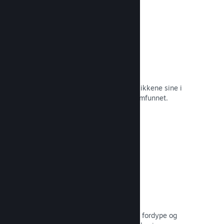
Øyeblikkelige skjermbilder
Spillere kan enkelt dele favorittøyeblikkene sine i
spillet med venner og hele Steam-samfunnet.
Les dokumentasjon →
Brukerskapte veiledninger
Fans kan publisere veiledninger for å fordype og