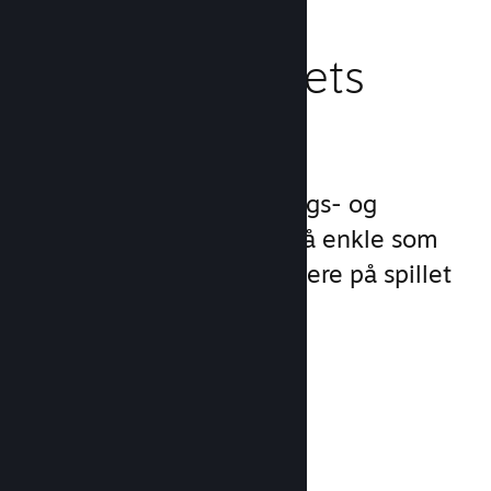
Behandle spillets
virksomhet
Steamworks gjør lanserings- og
behandlingsprosessene så enkle som
mulig slik at du kan fokusere på spillet
ditt.
Salgsdata i sanntid