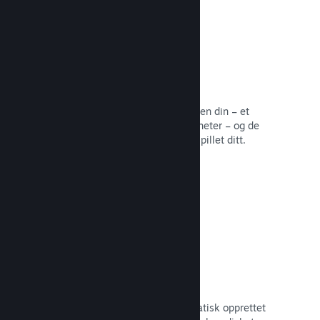
Samfunnssentral
Fans kan samles på samfunnssentralen din – et
innebygd hjem for diskusjoner og nyheter – og de
kan opprette innhold som forbedrer spillet ditt.
Les dokumentasjon →
Forum
Samfunnssentralen din har et automatisk opprettet