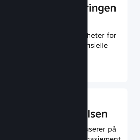
Gi markedsføringen
et løft
Uendelig med muligheter for
å oppdages av potensielle
spillere
Finn ut mer ↓
Forbedre
spilleropplevelsen
Funksjoner som fokuserer på
spilleren og øker engasjement