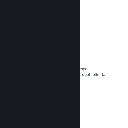
Les dokumentasjon →
Piratkopiering/DRA-alternativer
Bruk Steams DRA-verktøy (digital
rettighetsadministrasjon) for å bekjempe
piratkopiering av spillet ditt, bruk ditt eget, eller la
spillet være foruten. Valget er ditt.
Les dokumentasjon →