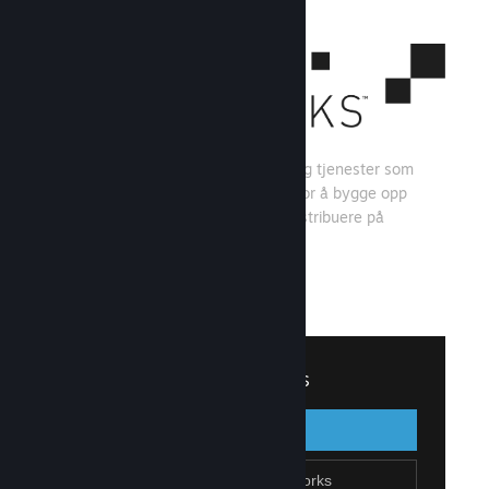
Steamworks er et sett med verktøy og tjenester som
spillutviklere og -utgivere kan bruke for å bygge opp
spillet sitt og få mest mulig ut av å distribuere på
Steam.
Se hva Steamworks har å tilby
↓
Logg inn på Steamworks
Logg inn
Gå tilbake
Bli en del av Steamworks