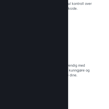
Still spillet ditt i best mulig lys med ful kontroll over
innhold og bilder på produktets butikkside.
Les dokumentasjon →
Oppdater når du vil
Gi ut oppdateringer så ofte som nødvendig med
verktøy til å hjelpe deg med å enkelt kunngjøre og
distribuere oppdateringer til spillerne dine.
Les dokumentasjon →