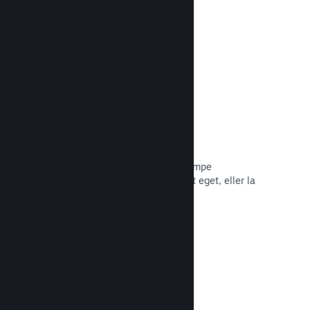
Les dokumentasjon →
Piratkopiering/DRA-alternativer
Bruk Steams DRA-verktøy (digital
rettighetsadministrasjon) for å bekjempe
piratkopiering av spillet ditt, bruk ditt eget, eller la
spillet være foruten. Valget er ditt.
Les dokumentasjon →