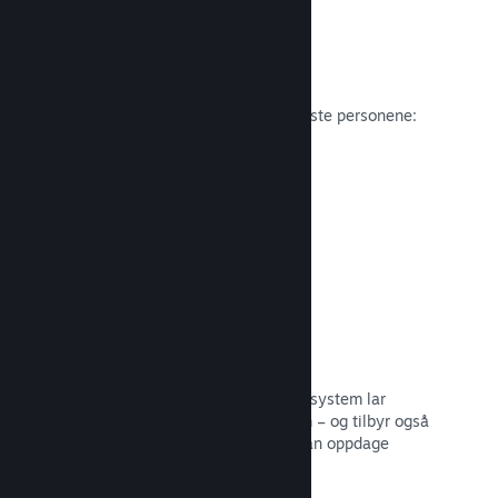
Anmeldelser
Spill på Steam anmeldes av de viktigste personene:
spillerne.
Les dokumentasjon →
Snakk med venner
Vennelister og et redesignet samtalesystem lar
spillere holde seg engasjerte i Steam – og tilbyr også
en annen måte potensielle kunder kan oppdage
spillet ditt.