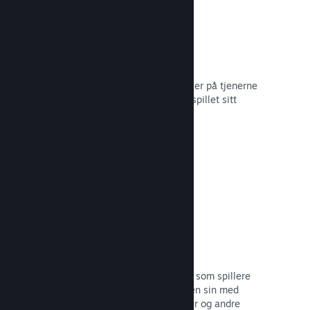
Skylagring
Steam Cloud kan automatisk lagre filer på tjenerne
våre – slik at spillere kan gjenoppta spillet sitt
uansett hvor de befinner seg.
Les dokumentasjon →
Profiltilpasning
Legg til gjenstander i poengbutikken som spillere
kan bruke til å tilpasse Steam-profilen sin med
klistremerker, profilbilder, bakgrunner og andre