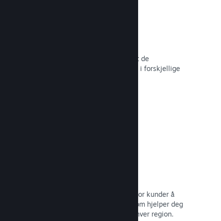
Over 80 betalingsmetoder
Vi har undersøkt og sømløst integrert de
betalingsmetodene som brukes mest i forskjellige
land rundt om i verden.
Les dokumentasjon →
Prissetting i over 35 valutaer
Lokaliserte valutaer gjør det lettere for kunder å
utføre kjøp. Vi har innebygd støtte som hjelper deg
med å konfigurere prisene riktig for hver region.