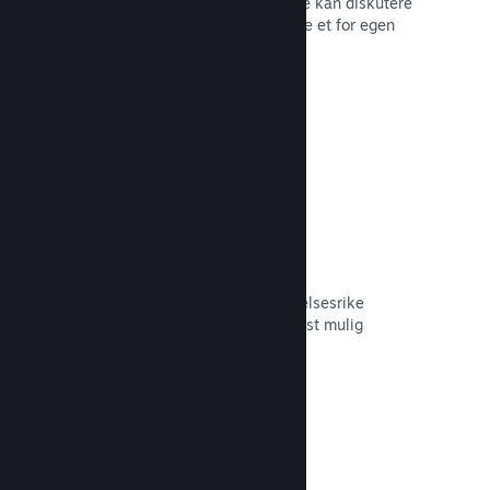
forum der fans og potensielle kjøpere kan diskutere
spillet ditt. Du trenger ikke å opprette et for egen
hånd.
Les dokumentasjon →
Curator Connect
Få spillet ditt foran de riktige innflytelsesrike
personene og Steam-kuratorer til mest mulig
potensielle kunder.
Les dokumentasjon →