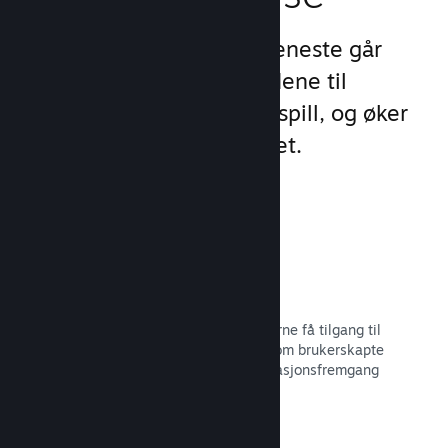
Steams unike sett med tjeneste går
videre enn standardtilbudene til
oppstartsprogram for PC-spill, og øker
engasjement og tilfredshet.
Steam-overlegg
Et grensesnitt i spillet, som lar spillerne få tilgang til
en rekke samfunnsfunksjoner, slik som brukerskapte
veiledninger, Steam-samtalen, prestasjonsfremgang
med mer.
Les dokumentasjon →