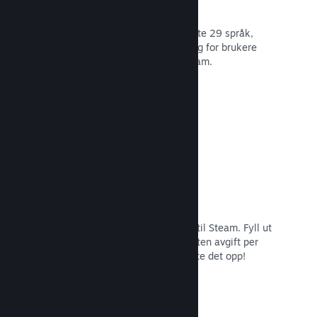
29 støttede språk
Steam-klienten er optimert for å støtte 29 språk,
som gjør det lettere og mer fornøyelig for brukere
over hele verden å kjøpe spill på Steam.
Les dokumentasjon →
Enkel påmelding og distribusjon
Det er enkelt å sende inn spillet ditt til Steam. Fyll ut
det digitale papirarbeidet, betal en liten avgift per
applikasjon og så er du klar for å laste det opp!
Les dokumentasjon →