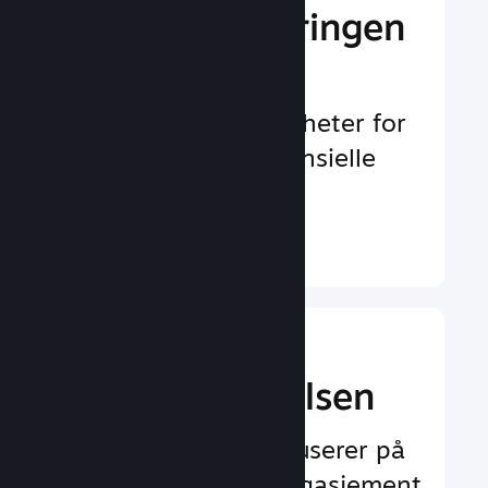
Gi markedsføringen
et løft
Uendelig med muligheter for
å oppdages av potensielle
spillere
Finn ut mer ↓
Forbedre
spilleropplevelsen
Funksjoner som fokuserer på
spilleren og øker engasjement