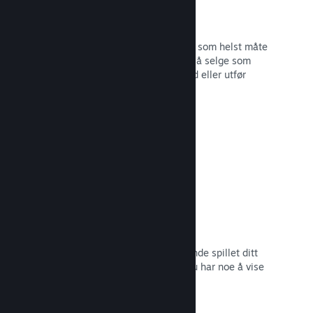
Steam-nøkler
Få spillet ditt ut til kunder på hvilken som helst måte
du ser for deg. Bruk Steam-nøkler til å selge som
detaljvare, kjør rabatter og bunttilbud eller utfør
betatesting.
Les dokumentasjon →
Kommer snart-sider
Skap engasjement rundt det kommende spillet ditt
ved å lansere butikksiden så snart du har noe å vise
frem til potensielle kunder.
Les dokumentasjon →