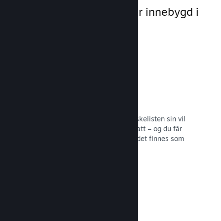
markedsføringsmuligheter innebygd i
selve plattformen.
Ønskelister
Spillere som legger spillet ditt på ønskelisten sin vil
få en melding ved utgivelse eller rabatt – og du får
informasjon om hvor mange spillere det finnes som
er interesserte.
Les dokumentasjon →