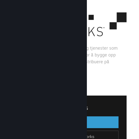
Steamworks er et sett med verktøy og tjenester som
spillutviklere og -utgivere kan bruke for å bygge opp
spillet sitt og få mest mulig ut av å distribuere på
Steam.
Se hva Steamworks har å tilby
↓
Logg inn på Steamworks
Logg inn
Gå tilbake
Bli en del av Steamworks