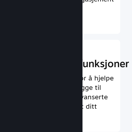
og tilfredshet
Finn ut mer ↓
Implementer
spilloppleggsfunksjoner
Testet rammeverk for å hjelpe
deg med å enkelt legge til
både standard og avanserte
funksjoner for spillet ditt
Finn ut mer ↓