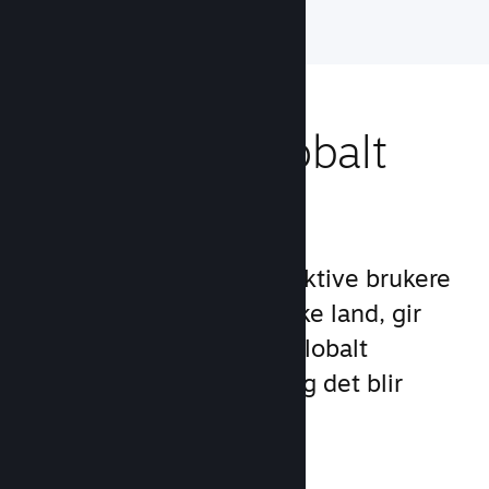
Nå ut til et globalt
publikum
Med over 132 millioner aktive brukere
per måned i over 250 ulike land, gir
Steam deg tilgang til et globalt
samfunn med spillere – og det blir
stadig større.