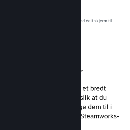
Remote Play Together
Gjør automatisk om flerspillerspill med delt skjerm til
flerspiller på nett.
Les dokumentasjon →
Spillfunksjoner
Vi har lagt grunnlaget for et bredt
utvalg av spillfunksjoner slik at du
slipper å gjøre det. Å legge dem til i
spillet ditt er enkelt med Steamworks-
API-et.