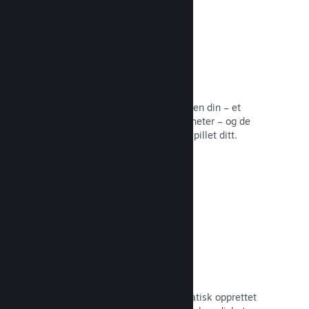
Samfunnssentral
Fans kan samles på samfunnssentralen din – et
innebygd hjem for diskusjoner og nyheter – og de
kan opprette innhold som forbedrer spillet ditt.
Les dokumentasjon →
Forum
Samfunnssentralen din har et automatisk opprettet