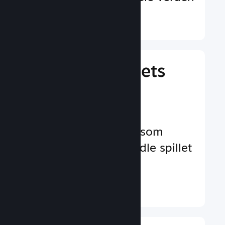
Finn ut mer ↓
Behandle spillets
virksomhet
Bransjeledende
virksomhetsverktøy som
hjelper deg å behandle spillet
ditt
Finn ut mer ↓