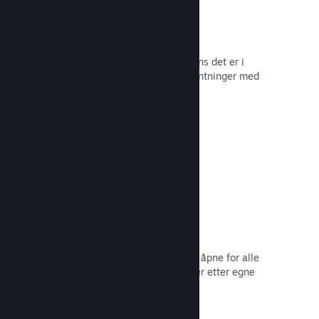
Tidlig tilgang på Steam
La samfunnet ditt oppleve spillet mens det er i
utvikling – og håndter spilleres forventninger med
direkte tilbakemelding fra dem.
Les dokumentasjon →
Rabatter og salg
Delta i vanlige salg på Steam som er åpne for alle
utviklere, eller kjør dine egne rabatter etter egne
markedsføringsbehov.
Les dokumentasjon →