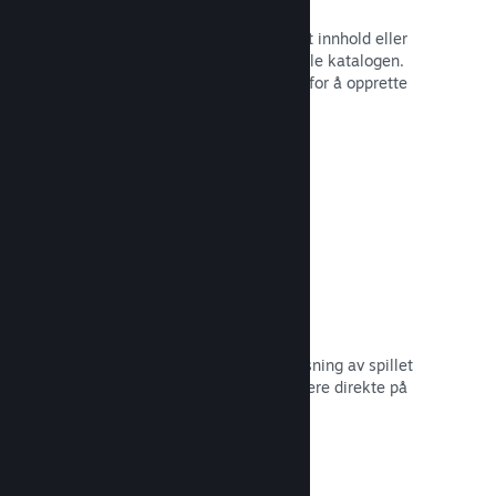
Spillbunter
Bunt sammen spillet med nedlastbart innhold eller
lydspor, eller opprett en bunt med hele katalogen.
Eller samarbeid med andre utviklere for å opprette
bunter med et visst tema.
Les dokumentasjon →
Vis frem kringkastinger
Gi potensielle kjøpere en forhåndsvisning av spillet
og samfunnet ditt ved å vise strømmere direkte på
Steam-siden din.
Les dokumentasjon →