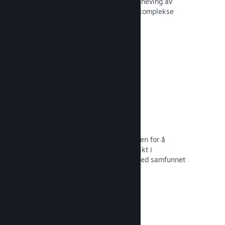
forbedre opplevelsen til andre – fremheving av
interessante øyeblikk, forklaring av komplekse
økonomier eller oppgaveløsning.
Les dokumentasjon →
Direktesendinger
Strøm spillet ditt direkte til butikksiden for å
markedsføre begivenheter, tilby innsikt i
spillutvikling eller bare samhandle med samfunnet
ditt.
Les dokumentasjon →