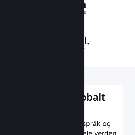
1 billion
DAGLIGE INNTRYKK
32.8 mill.
SPILLERE PÅ NETT
Nå ut til et globalt
publikum
Med støtte for 29+ språk og
35+ valutaer over hele verden