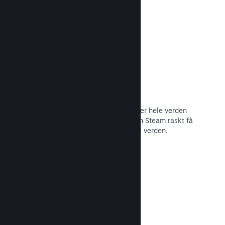
Les dokumentasjon →
Distribusjonsnettverk og tjenere
Med over 400 distribuerte tjenere over hele verden
og et stamnett med fiber på 1 TB, kan Steam raskt få
spillet ditt til spillere hvor som helst i verden.
Les dokumentasjon →