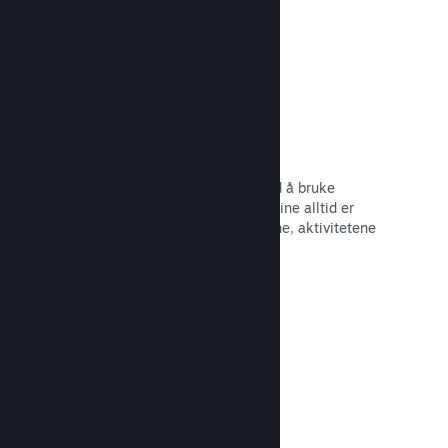
Begivenheter og kunngjøringer
Hold kontakt med samfunnet ditt ved å bruke
innebygde verktøy, slik at spillerne dine alltid er
oppdaterte om de siste begivenhetene, aktivitetene
og funksjonene dine.
Les dokumentasjon →