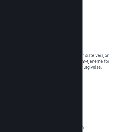
Automatisert byggeprosess
Gjør Steam til en automatisert del når siste versjon
bygges, for å distribuere den til Steam-tjenerne for
intern betatesting og enkel, offentlig utgivelse.
Les dokumentasjon →
Egendefinert innhold på butikksiden