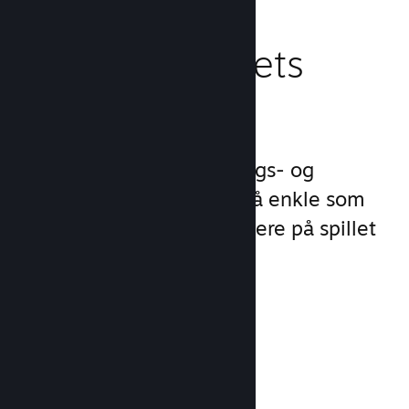
Behandle spillets
virksomhet
Steamworks gjør lanserings- og
behandlingsprosessene så enkle som
mulig slik at du kan fokusere på spillet
ditt.
Salgsdata i sanntid