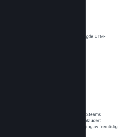
Konverteringssporing
Spor effektiviteten av egne
markedsføringskampanjer via innebygde UTM-
analyser.
Les dokumentasjon →
Svindelforebygging
Du og spillerne dine er tryggere med Steams
automatiske håndtering av svindel, inkludert
tilbakekalling av innhold og forebygging av fremtidig
misbruk.