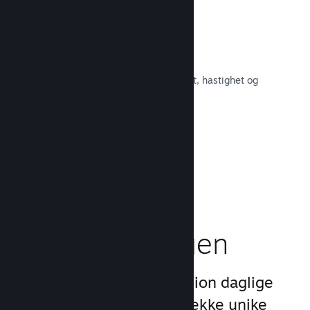
Raskt nettverk
Bruk Valves kjernenett for å rute om
nettverkstrafikken og få økt stabilitet, hastighet og
robusthet.
Les dokumentasjon →
Boost
markedsføringen
Dra nytte av Steams 1 billion daglige
inntrykk ved å bruke en rekke unike