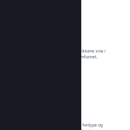
Øyeblikkelige skjermbilder
Spillere kan enkelt dele favorittøyeblikkene sine i
spillet med venner og hele Steam-samfunnet.
Les dokumentasjon →
Brukerskapte veiledninger
Fans kan publisere veiledninger for å fordype og