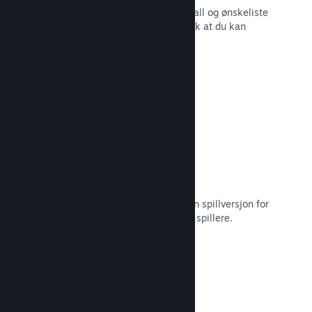
Sanntidsrapporter for salg, spillerantall og ønskeliste
– alt sammen oppdelt etter region slik at du kan
jobbe smartere.
Les dokumentasjon →
Steam Playtest
Hold enkelt styr på tilgang til en egen spillversjon for
tidlig testing og tilbakemeldinger fra spillere.
Les dokumentasjon →