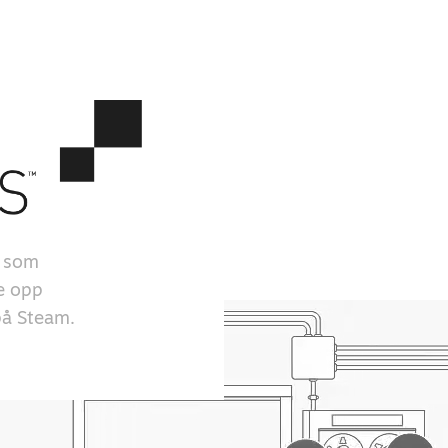
r som
ge opp
 på Steam.