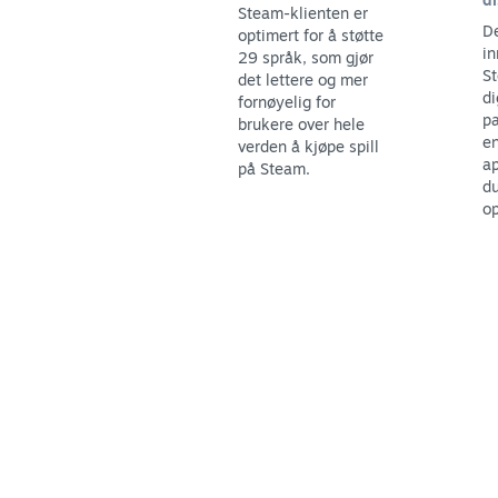
Steam-klienten er
De
optimert for å støtte
in
29 språk, som gjør
St
det lettere og mer
di
fornøyelig for
pa
brukere over hele
en
verden å kjøpe spill
ap
på Steam.
du
op