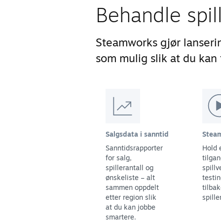
Behandle spil
Steamworks gjør lanseri
som mulig slik at du kan f
Salgsdata i sanntid
Steam
Sanntidsrapporter
Hold 
for salg,
tilgan
spillerantall og
spillv
ønskeliste – alt
testi
sammen oppdelt
tilba
etter region slik
spille
at du kan jobbe
smartere.