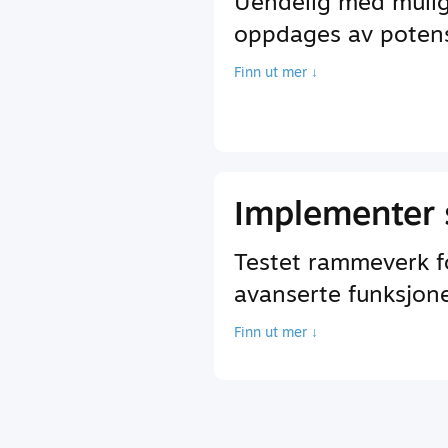
Uendelig med mulig
oppdages av potensi
Finn ut mer ↓
Implementer 
Testet rammeverk fo
avanserte funksjoner
Finn ut mer ↓