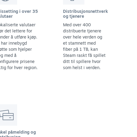
issetting i over 35
Distribusjonsnettverk
lutaer
og tjenere
kaliserte valutaer
Med over 400
ør det lettere for
distribuerte tjenere
nder å utføre kjøp.
over hele verden og
 har innebygd
et stamnett med
øtte som hjelper
fiber på 1 TB, kan
eg med å
Steam raskt få spillet
nfigurere prisene
ditt til spillere hvor
ktig for hver region.
som helst i verden.
nkel påmelding og
stribusjon