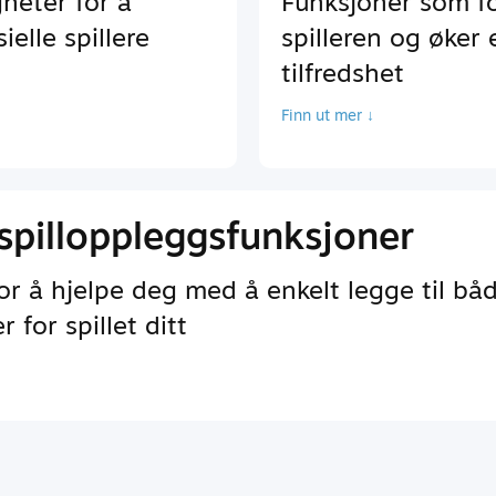
heter for å
Funksjoner som f
elle spillere
spilleren og øker
tilfredshet
Finn ut mer ↓
spilloppleggsfunksjoner
r å hjelpe deg med å enkelt legge til bå
 for spillet ditt