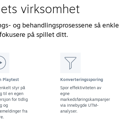
lets virksomhet
ngs- og behandlingsprosessene så enkle
okusere på spillet ditt.
 Playtest
Konverteringssporing
enkelt styr på
Spor effektiviteten av
g til en egen
egne
ersjon for tidlig
markedsføringskampanjer
ng og
via innebygde UTM-
kemeldinger fra
analyser.
re.