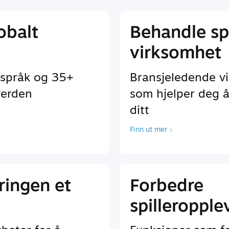
lobalt
Behandle spi
virksomhet
 språk og 35+
Bransjeledende v
verden
som hjelper deg å
ditt
Finn ut mer ↓
ringen et
Forbedre
spilleropple