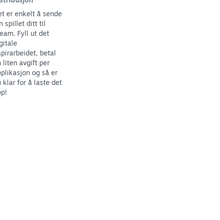
t er enkelt å sende
n spillet ditt til
eam. Fyll ut det
gitale
pirarbeidet, betal
 liten avgift per
plikasjon og så er
 klar for å laste det
p!