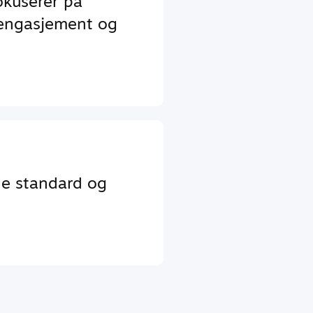
okuserer på
 engasjement og
de standard og