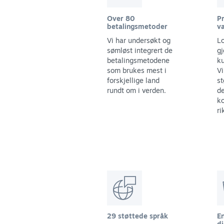
Over 80
Pr
betalingsmetoder
va
Vi har undersøkt og
Lo
sømløst integrert de
gj
betalingsmetodene
ku
som brukes mest i
Vi
forskjellige land
st
rundt om i verden.
d
ko
ri
29 støttede språk
E
di