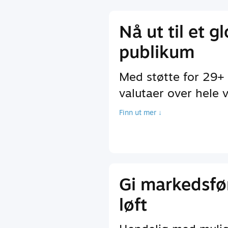
Nå ut til et g
publikum
Med støtte for 29+
valutaer over hele 
Finn ut mer ↓
Gi markedsfø
løft