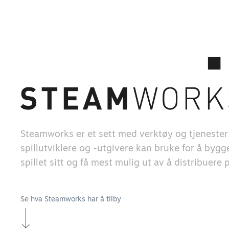
Steamworks er et sett med verktøy og tjeneste
spillutviklere og -utgivere kan bruke for å byg
spillet sitt og få mest mulig ut av å distribuere
Se hva Steamworks har å tilby