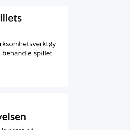
llets
irksomhetsverktøy
 behandle spillet
velsen