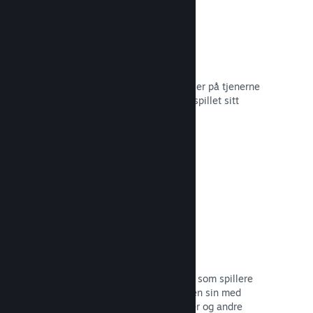
Skylagring
Steam Cloud kan automatisk lagre filer på tjenerne
våre – slik at spillere kan gjenoppta spillet sitt
uansett hvor de befinner seg.
Les dokumentasjon →
Profiltilpasning
Legg til gjenstander i poengbutikken som spillere
kan bruke til å tilpasse Steam-profilen sin med
klistremerker, profilbilder, bakgrunner og andre