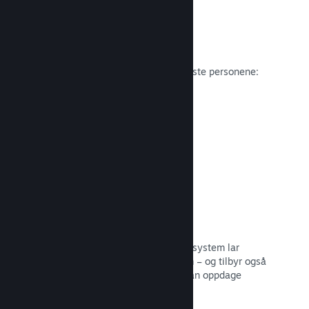
Anmeldelser
Spill på Steam anmeldes av de viktigste personene:
spillerne.
Les dokumentasjon →
Snakk med venner
Vennelister og et redesignet samtalesystem lar
spillere holde seg engasjerte i Steam – og tilbyr også
en annen måte potensielle kunder kan oppdage
spillet ditt.