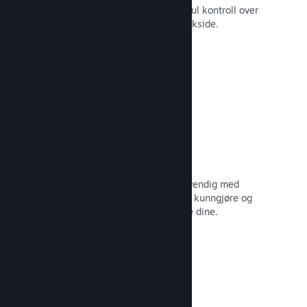
Still spillet ditt i best mulig lys med ful kontroll over
innhold og bilder på produktets butikkside.
Les dokumentasjon →
Oppdater når du vil
Gi ut oppdateringer så ofte som nødvendig med
verktøy til å hjelpe deg med å enkelt kunngjøre og
distribuere oppdateringer til spillerne dine.
Les dokumentasjon →