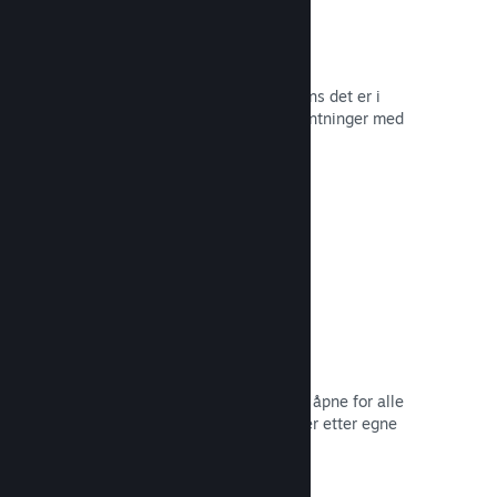
Tidlig tilgang på Steam
La samfunnet ditt oppleve spillet mens det er i
utvikling – og håndter spilleres forventninger med
direkte tilbakemelding fra dem.
Les dokumentasjon →
Rabatter og salg
Delta i vanlige salg på Steam som er åpne for alle
utviklere, eller kjør dine egne rabatter etter egne
markedsføringsbehov.
Les dokumentasjon →