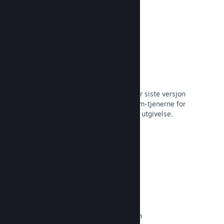
Automatisert byggeprosess
Gjør Steam til en automatisert del når siste versjon
bygges, for å distribuere den til Steam-tjenerne for
intern betatesting og enkel, offentlig utgivelse.
Les dokumentasjon →
Egendefinert innhold på butikksiden