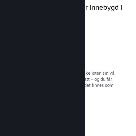
markedsføringsmuligheter innebygd i
selve plattformen.
Ønskelister
Spillere som legger spillet ditt på ønskelisten sin vil
få en melding ved utgivelse eller rabatt – og du får
informasjon om hvor mange spillere det finnes som
er interesserte.
Les dokumentasjon →