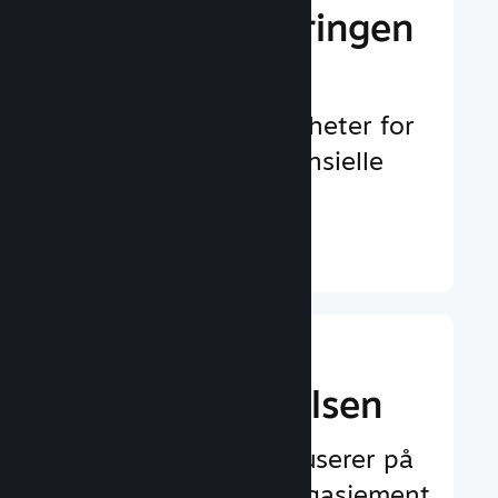
Gi markedsføringen
et løft
Uendelig med muligheter for
å oppdages av potensielle
spillere
Finn ut mer ↓
Forbedre
spilleropplevelsen
Funksjoner som fokuserer på
spilleren og øker engasjement