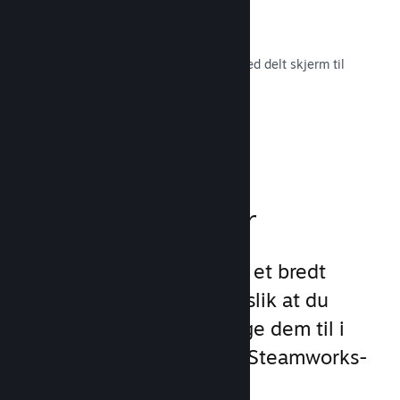
Remote Play Together
Gjør automatisk om flerspillerspill med delt skjerm til
flerspiller på nett.
Les dokumentasjon →
Spillfunksjoner
Vi har lagt grunnlaget for et bredt
utvalg av spillfunksjoner slik at du
slipper å gjøre det. Å legge dem til i
spillet ditt er enkelt med Steamworks-
API-et.