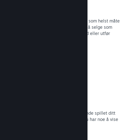
Steam-nøkler
Få spillet ditt ut til kunder på hvilken som helst måte
du ser for deg. Bruk Steam-nøkler til å selge som
detaljvare, kjør rabatter og bunttilbud eller utfør
betatesting.
Les dokumentasjon →
Kommer snart-sider
Skap engasjement rundt det kommende spillet ditt
ved å lansere butikksiden så snart du har noe å vise
frem til potensielle kunder.
Les dokumentasjon →