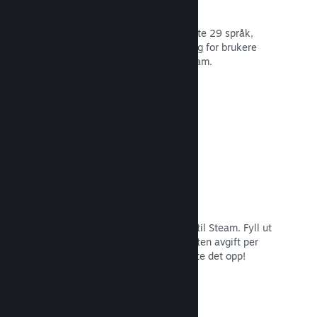
29 støttede språk
Steam-klienten er optimert for å støtte 29 språk,
som gjør det lettere og mer fornøyelig for brukere
over hele verden å kjøpe spill på Steam.
Les dokumentasjon →
Enkel påmelding og distribusjon
Det er enkelt å sende inn spillet ditt til Steam. Fyll ut
det digitale papirarbeidet, betal en liten avgift per
applikasjon og så er du klar for å laste det opp!
Les dokumentasjon →