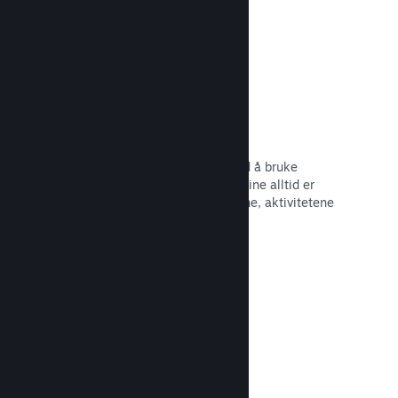
Begivenheter og kunngjøringer
Hold kontakt med samfunnet ditt ved å bruke
innebygde verktøy, slik at spillerne dine alltid er
oppdaterte om de siste begivenhetene, aktivitetene
og funksjonene dine.
Les dokumentasjon →