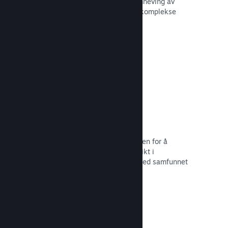
forbedre opplevelsen til andre – fremheving av
interessante øyeblikk, forklaring av komplekse
økonomier eller oppgaveløsning.
Les dokumentasjon →
Direktesendinger
Strøm spillet ditt direkte til butikksiden for å
markedsføre begivenheter, tilby innsikt i
spillutvikling eller bare samhandle med samfunnet
ditt.
Les dokumentasjon →