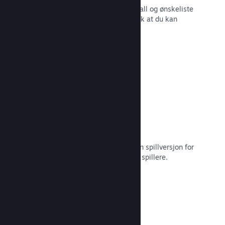
Sanntidsrapporter for salg, spillerantall og ønskeliste
– alt sammen oppdelt etter region slik at du kan
jobbe smartere.
Les dokumentasjon →
Steam Playtest
Hold enkelt styr på tilgang til en egen spillversjon for
tidlig testing og tilbakemeldinger fra spillere.
Les dokumentasjon →