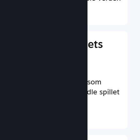
Finn ut mer ↓
Behandle spillets
virksomhet
Bransjeledende
virksomhetsverktøy som
hjelper deg å behandle spillet
ditt
Finn ut mer ↓