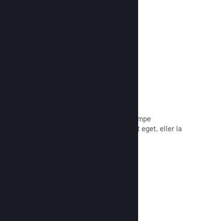
Les dokumentasjon →
Piratkopiering/DRA-alternativer
Bruk Steams DRA-verktøy (digital
rettighetsadministrasjon) for å bekjempe
piratkopiering av spillet ditt, bruk ditt eget, eller la
spillet være foruten. Valget er ditt.
Les dokumentasjon →