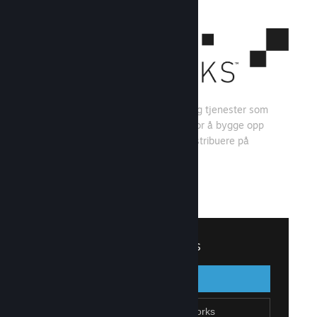
Steamworks er et sett med verktøy og tjenester som
spillutviklere og -utgivere kan bruke for å bygge opp
spillet sitt og få mest mulig ut av å distribuere på
Steam.
Se hva Steamworks har å tilby
↓
Logg inn på Steamworks
Logg inn
Gå tilbake
Bli en del av Steamworks