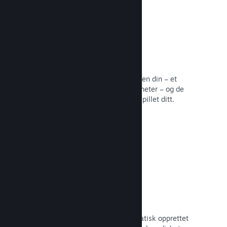
Samfunnssentral
Fans kan samles på samfunnssentralen din – et
innebygd hjem for diskusjoner og nyheter – og de
kan opprette innhold som forbedrer spillet ditt.
Les dokumentasjon →
Forum
Samfunnssentralen din har et automatisk opprettet