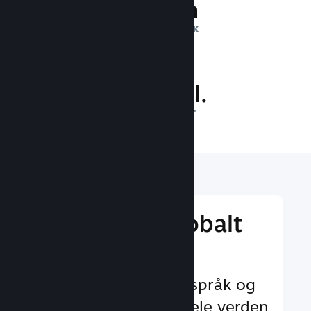
1 billion
DAGLIGE INNTRYKK
36.4 mill.
SPILLERE PÅ NETT
Nå ut til et globalt
publikum
Med støtte for 29+ språk og
35+ valutaer over hele verden