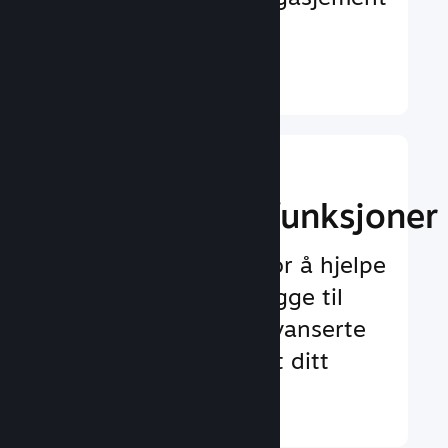
og tilfredshet
Finn ut mer ↓
Implementer
spilloppleggsfunksjoner
Testet rammeverk for å hjelpe
deg med å enkelt legge til
både standard og avanserte
funksjoner for spillet ditt
Finn ut mer ↓