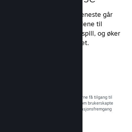
Steams unike sett med tjeneste går
videre enn standardtilbudene til
oppstartsprogram for PC-spill, og øker
engasjement og tilfredshet.
Steam-overlegg
Et grensesnitt i spillet, som lar spillerne få tilgang til
en rekke samfunnsfunksjoner, slik som brukerskapte
veiledninger, Steam-samtalen, prestasjonsfremgang
med mer.
Les dokumentasjon →