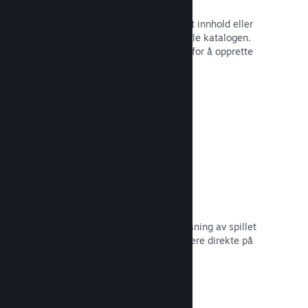
Spillbunter
Bunt sammen spillet med nedlastbart innhold eller
lydspor, eller opprett en bunt med hele katalogen.
Eller samarbeid med andre utviklere for å opprette
bunter med et visst tema.
Les dokumentasjon →
Vis frem kringkastinger
Gi potensielle kjøpere en forhåndsvisning av spillet
og samfunnet ditt ved å vise strømmere direkte på
Steam-siden din.
Les dokumentasjon →