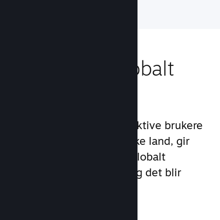
Nå ut til et globalt
publikum
Med over 132 millioner aktive brukere
per måned i over 250 ulike land, gir
Steam deg tilgang til et globalt
samfunn med spillere – og det blir
stadig større.