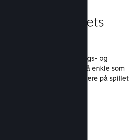
Behandle spillets
virksomhet
Steamworks gjør lanserings- og
behandlingsprosessene så enkle som
mulig slik at du kan fokusere på spillet
ditt.
Salgsdata i sanntid