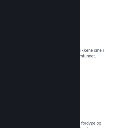
Øyeblikkelige skjermbilder
Spillere kan enkelt dele favorittøyeblikkene sine i
spillet med venner og hele Steam-samfunnet.
Les dokumentasjon →
Brukerskapte veiledninger
Fans kan publisere veiledninger for å fordype og