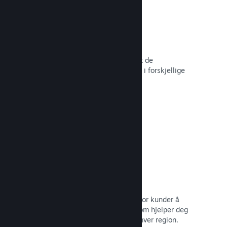
Over 80 betalingsmetoder
Vi har undersøkt og sømløst integrert de
betalingsmetodene som brukes mest i forskjellige
land rundt om i verden.
Les dokumentasjon →
Prissetting i over 35 valutaer
Lokaliserte valutaer gjør det lettere for kunder å
utføre kjøp. Vi har innebygd støtte som hjelper deg
med å konfigurere prisene riktig for hver region.