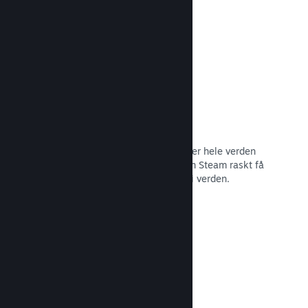
Les dokumentasjon →
Distribusjonsnettverk og tjenere
Med over 400 distribuerte tjenere over hele verden
og et stamnett med fiber på 1 TB, kan Steam raskt få
spillet ditt til spillere hvor som helst i verden.
Les dokumentasjon →