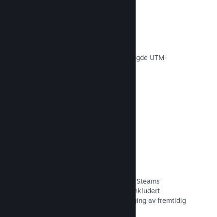
Konverteringssporing
Spor effektiviteten av egne
markedsføringskampanjer via innebygde UTM-
analyser.
Les dokumentasjon →
Svindelforebygging
Du og spillerne dine er tryggere med Steams
automatiske håndtering av svindel, inkludert
tilbakekalling av innhold og forebygging av fremtidig
misbruk.