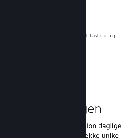
Raskt nettverk
Bruk Valves kjernenett for å rute om
nettverkstrafikken og få økt stabilitet, hastighet og
robusthet.
Les dokumentasjon →
Boost
markedsføringen
Dra nytte av Steams 1 billion daglige
inntrykk ved å bruke en rekke unike