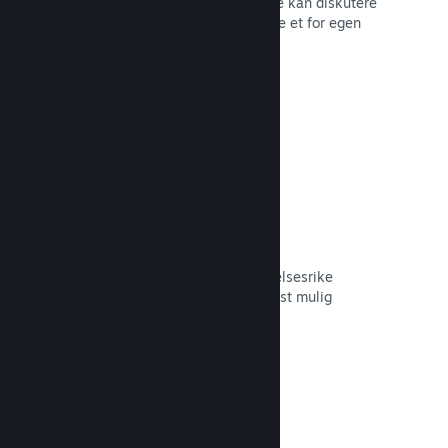
forum der fans og potensielle kjøpere kan diskutere
spillet ditt. Du trenger ikke å opprette et for egen
hånd.
Les dokumentasjon →
Curator Connect
Få spillet ditt foran de riktige innflytelsesrike
personene og Steam-kuratorer til mest mulig
potensielle kunder.
Les dokumentasjon →