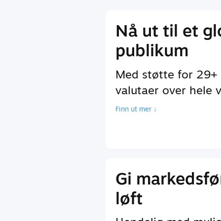
Nå ut til et g
publikum
Med støtte for 29+
valutaer over hele 
Finn ut mer ↓
Gi markedsfø
løft