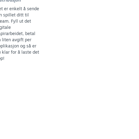
t er enkelt å sende
n spillet ditt til
eam. Fyll ut det
gitale
pirarbeidet, betal
 liten avgift per
plikasjon og så er
 klar for å laste det
p!