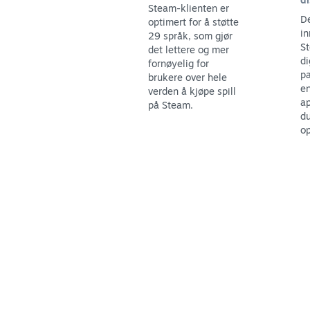
Steam-klienten er
De
optimert for å støtte
in
29 språk, som gjør
St
det lettere og mer
di
fornøyelig for
pa
brukere over hele
en
verden å kjøpe spill
ap
på Steam.
du
op