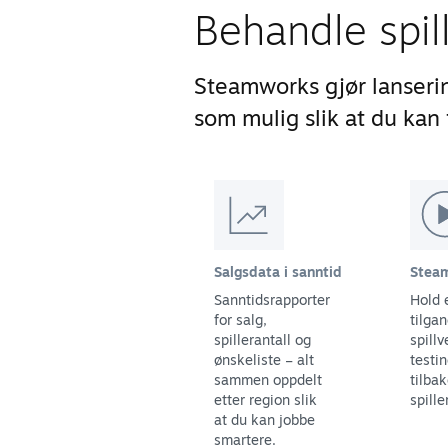
Behandle spil
Steamworks gjør lanseri
som mulig slik at du kan f
Salgsdata i sanntid
Steam
Sanntidsrapporter
Hold 
for salg,
tilgan
spillerantall og
spillv
ønskeliste – alt
testi
sammen oppdelt
tilba
etter region slik
spille
at du kan jobbe
smartere.