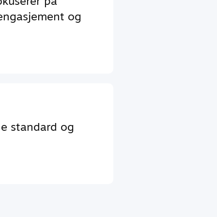
okuserer på
 engasjement og
de standard og