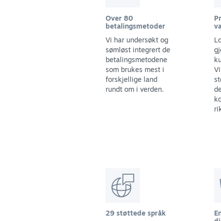
Over 80
Pr
betalingsmetoder
va
Vi har undersøkt og
Lo
sømløst integrert de
gj
betalingsmetodene
ku
som brukes mest i
Vi
forskjellige land
st
rundt om i verden.
d
ko
ri
29 støttede språk
E
di