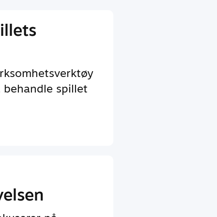
llets
irksomhetsverktøy
 behandle spillet
velsen