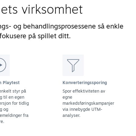
lets virksomhet
ngs- og behandlingsprosessene så enkle
okusere på spillet ditt.
 Playtest
Konverteringssporing
enkelt styr på
Spor effektiviteten av
g til en egen
egne
ersjon for tidlig
markedsføringskampanjer
ng og
via innebygde UTM-
kemeldinger fra
analyser.
re.