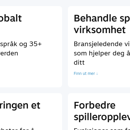
lobalt
Behandle spi
virksomhet
 språk og 35+
Bransjeledende v
verden
som hjelper deg å
ditt
Finn ut mer ↓
ringen et
Forbedre
spilleropple