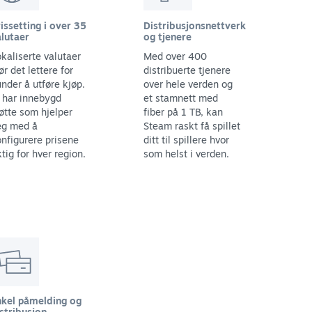
issetting i over 35
Distribusjonsnettverk
lutaer
og tjenere
kaliserte valutaer
Med over 400
ør det lettere for
distribuerte tjenere
nder å utføre kjøp.
over hele verden og
 har innebygd
et stamnett med
øtte som hjelper
fiber på 1 TB, kan
eg med å
Steam raskt få spillet
nfigurere prisene
ditt til spillere hvor
ktig for hver region.
som helst i verden.
nkel påmelding og
stribusjon