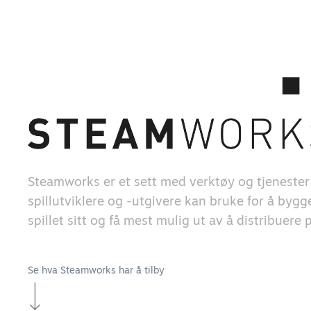
Steamworks er et sett med verktøy og tjeneste
spillutviklere og -utgivere kan bruke for å byg
spillet sitt og få mest mulig ut av å distribuere
Se hva Steamworks har å tilby