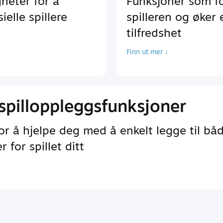
heter for å
Funksjoner som f
elle spillere
spilleren og øker
tilfredshet
Finn ut mer ↓
spilloppleggsfunksjoner
r å hjelpe deg med å enkelt legge til bå
 for spillet ditt