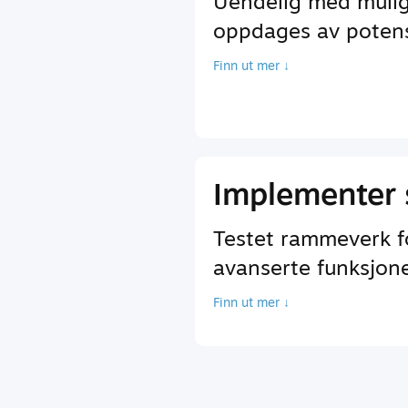
Uendelig med mulig
oppdages av potensi
Finn ut mer ↓
Implementer 
Testet rammeverk fo
avanserte funksjoner
Finn ut mer ↓