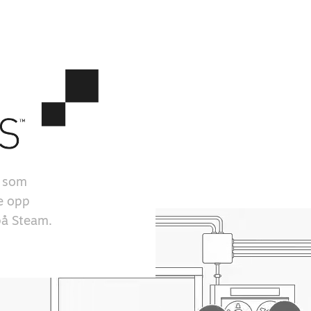
r som
ge opp
 på Steam.