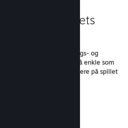
Behandle spillets
virksomhet
Steamworks gjør lanserings- og
behandlingsprosessene så enkle som
mulig slik at du kan fokusere på spillet
ditt.
Salgsdata i sanntid