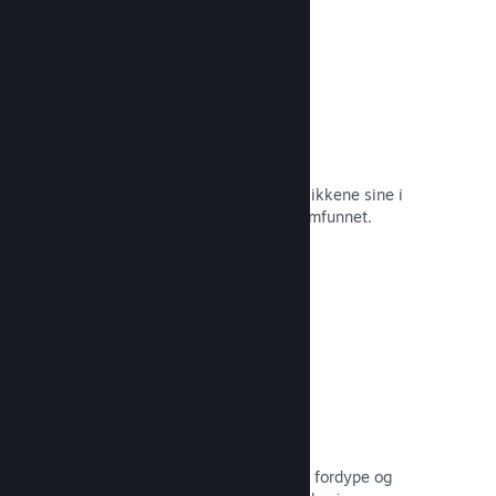
Øyeblikkelige skjermbilder
Spillere kan enkelt dele favorittøyeblikkene sine i
spillet med venner og hele Steam-samfunnet.
Les dokumentasjon →
Brukerskapte veiledninger
Fans kan publisere veiledninger for å fordype og