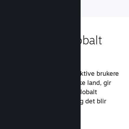
Nå ut til et globalt
publikum
Med over 132 millioner aktive brukere
per måned i over 250 ulike land, gir
Steam deg tilgang til et globalt
samfunn med spillere – og det blir
stadig større.