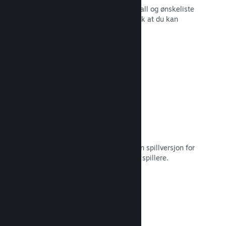
Sanntidsrapporter for salg, spillerantall og ønskeliste
– alt sammen oppdelt etter region slik at du kan
jobbe smartere.
Les dokumentasjon →
Steam Playtest
Hold enkelt styr på tilgang til en egen spillversjon for
tidlig testing og tilbakemeldinger fra spillere.
Les dokumentasjon →