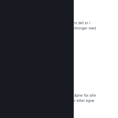
Tidlig tilgang på Steam
La samfunnet ditt oppleve spillet mens det er i
utvikling – og håndter spilleres forventninger med
direkte tilbakemelding fra dem.
Les dokumentasjon →
Rabatter og salg
Delta i vanlige salg på Steam som er åpne for alle
utviklere, eller kjør dine egne rabatter etter egne
markedsføringsbehov.
Les dokumentasjon →