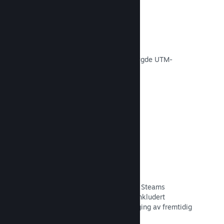
Konverteringssporing
Spor effektiviteten av egne
markedsføringskampanjer via innebygde UTM-
analyser.
Les dokumentasjon →
Svindelforebygging
Du og spillerne dine er tryggere med Steams
automatiske håndtering av svindel, inkludert
tilbakekalling av innhold og forebygging av fremtidig
misbruk.