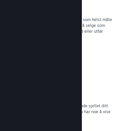
Steam-nøkler
Få spillet ditt ut til kunder på hvilken som helst måte
du ser for deg. Bruk Steam-nøkler til å selge som
detaljvare, kjør rabatter og bunttilbud eller utfør
betatesting.
Les dokumentasjon →
Kommer snart-sider
Skap engasjement rundt det kommende spillet ditt
ved å lansere butikksiden så snart du har noe å vise
frem til potensielle kunder.
Les dokumentasjon →