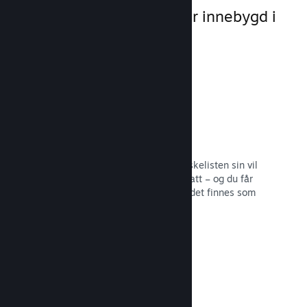
markedsføringsmuligheter innebygd i
selve plattformen.
Ønskelister
Spillere som legger spillet ditt på ønskelisten sin vil
få en melding ved utgivelse eller rabatt – og du får
informasjon om hvor mange spillere det finnes som
er interesserte.
Les dokumentasjon →