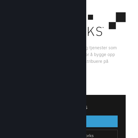
Steamworks er et sett med verktøy og tjenester som
spillutviklere og -utgivere kan bruke for å bygge opp
spillet sitt og få mest mulig ut av å distribuere på
Steam.
Se hva Steamworks har å tilby
↓
Logg inn på Steamworks
Logg inn
Gå tilbake
Bli en del av Steamworks