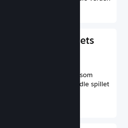
Finn ut mer ↓
Behandle spillets
virksomhet
Bransjeledende
virksomhetsverktøy som
hjelper deg å behandle spillet
ditt
Finn ut mer ↓