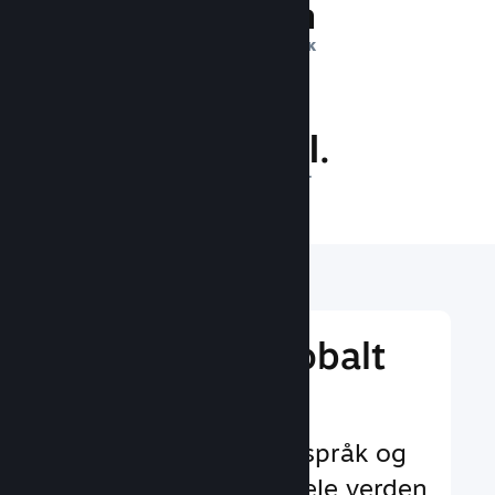
1 billion
DAGLIGE INNTRYKK
26.4 mill.
SPILLERE PÅ NETT
Nå ut til et globalt
publikum
Med støtte for 29+ språk og
35+ valutaer over hele verden