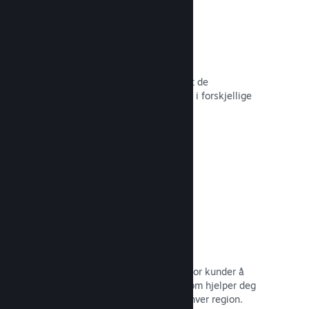
Over 80 betalingsmetoder
Vi har undersøkt og sømløst integrert de
betalingsmetodene som brukes mest i forskjellige
land rundt om i verden.
Les dokumentasjon →
Prissetting i over 35 valutaer
Lokaliserte valutaer gjør det lettere for kunder å
utføre kjøp. Vi har innebygd støtte som hjelper deg
med å konfigurere prisene riktig for hver region.