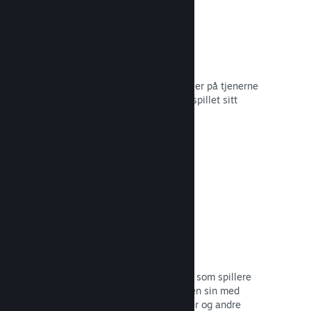
Skylagring
Steam Cloud kan automatisk lagre filer på tjenerne
våre – slik at spillere kan gjenoppta spillet sitt
uansett hvor de befinner seg.
Les dokumentasjon →
Profiltilpasning
Legg til gjenstander i poengbutikken som spillere
kan bruke til å tilpasse Steam-profilen sin med
klistremerker, profilbilder, bakgrunner og andre