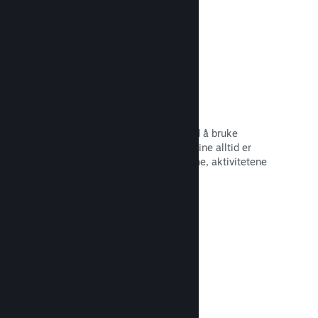
Begivenheter og kunngjøringer
Hold kontakt med samfunnet ditt ved å bruke
innebygde verktøy, slik at spillerne dine alltid er
oppdaterte om de siste begivenhetene, aktivitetene
og funksjonene dine.
Les dokumentasjon →