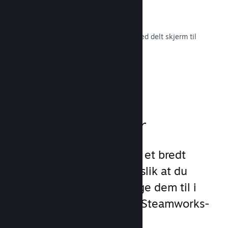
Remote Play Together
Gjør automatisk om flerspillerspill med delt skjerm til
flerspiller på nett.
Les dokumentasjon →
Spillfunksjoner
Vi har lagt grunnlaget for et bredt
utvalg av spillfunksjoner slik at du
slipper å gjøre det. Å legge dem til i
spillet ditt er enkelt med Steamworks-
API-et.