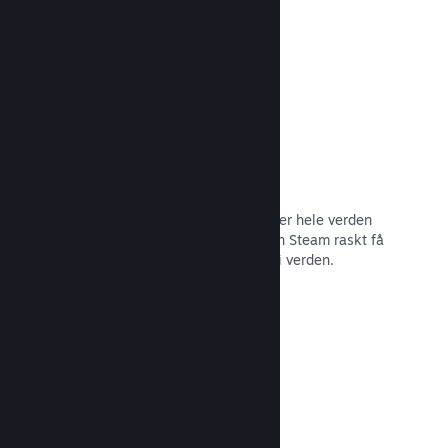
Les dokumentasjon →
Distribusjonsnettverk og tjenere
Med over 400 distribuerte tjenere over hele verden
og et stamnett med fiber på 1 TB, kan Steam raskt få
spillet ditt til spillere hvor som helst i verden.
Les dokumentasjon →