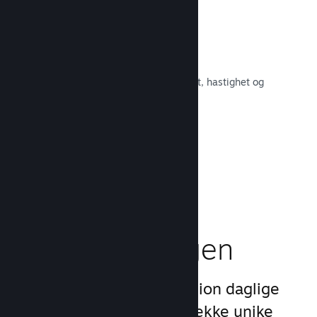
Raskt nettverk
Bruk Valves kjernenett for å rute om
nettverkstrafikken og få økt stabilitet, hastighet og
robusthet.
Les dokumentasjon →
Boost
markedsføringen
Dra nytte av Steams 1 billion daglige
inntrykk ved å bruke en rekke unike