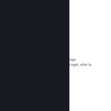
Les dokumentasjon →
Piratkopiering/DRA-alternativer
Bruk Steams DRA-verktøy (digital
rettighetsadministrasjon) for å bekjempe
piratkopiering av spillet ditt, bruk ditt eget, eller la
spillet være foruten. Valget er ditt.
Les dokumentasjon →