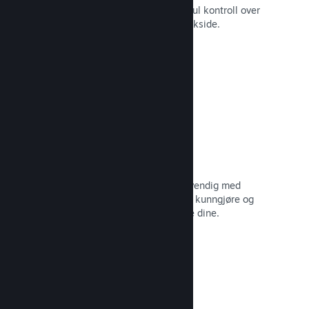
Still spillet ditt i best mulig lys med ful kontroll over
innhold og bilder på produktets butikkside.
Les dokumentasjon →
Oppdater når du vil
Gi ut oppdateringer så ofte som nødvendig med
verktøy til å hjelpe deg med å enkelt kunngjøre og
distribuere oppdateringer til spillerne dine.
Les dokumentasjon →