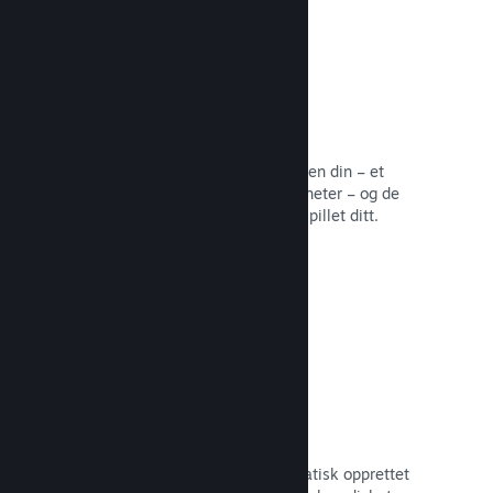
Samfunnssentral
Fans kan samles på samfunnssentralen din – et
innebygd hjem for diskusjoner og nyheter – og de
kan opprette innhold som forbedrer spillet ditt.
Les dokumentasjon →
Forum
Samfunnssentralen din har et automatisk opprettet