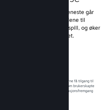
Steams unike sett med tjeneste går
videre enn standardtilbudene til
oppstartsprogram for PC-spill, og øker
engasjement og tilfredshet.
Steam-overlegg
Et grensesnitt i spillet, som lar spillerne få tilgang til
en rekke samfunnsfunksjoner, slik som brukerskapte
veiledninger, Steam-samtalen, prestasjonsfremgang
med mer.
Les dokumentasjon →