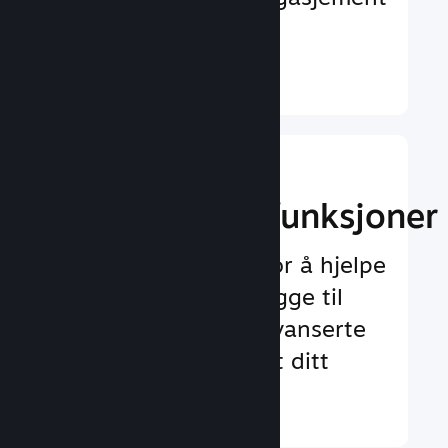
og tilfredshet
Finn ut mer ↓
Implementer
spilloppleggsfunksjoner
Testet rammeverk for å hjelpe
deg med å enkelt legge til
både standard og avanserte
funksjoner for spillet ditt
Finn ut mer ↓