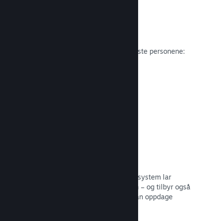
Anmeldelser
Spill på Steam anmeldes av de viktigste personene:
spillerne.
Les dokumentasjon →
Snakk med venner
Vennelister og et redesignet samtalesystem lar
spillere holde seg engasjerte i Steam – og tilbyr også
en annen måte potensielle kunder kan oppdage
spillet ditt.