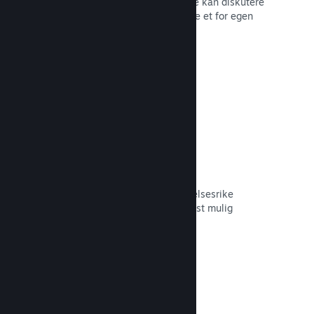
forum der fans og potensielle kjøpere kan diskutere
spillet ditt. Du trenger ikke å opprette et for egen
hånd.
Les dokumentasjon →
Curator Connect
Få spillet ditt foran de riktige innflytelsesrike
personene og Steam-kuratorer til mest mulig
potensielle kunder.
Les dokumentasjon →