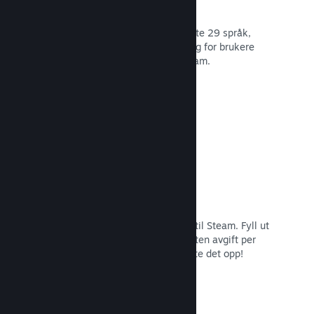
29 støttede språk
Steam-klienten er optimert for å støtte 29 språk,
som gjør det lettere og mer fornøyelig for brukere
over hele verden å kjøpe spill på Steam.
Les dokumentasjon →
Enkel påmelding og distribusjon
Det er enkelt å sende inn spillet ditt til Steam. Fyll ut
det digitale papirarbeidet, betal en liten avgift per
applikasjon og så er du klar for å laste det opp!
Les dokumentasjon →