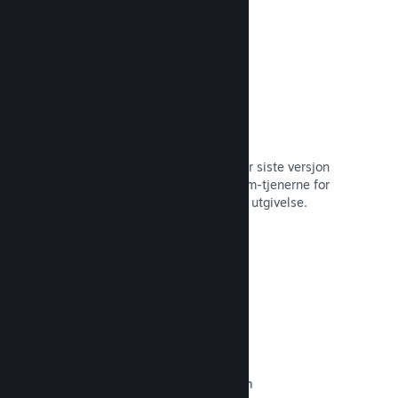
Automatisert byggeprosess
Gjør Steam til en automatisert del når siste versjon
bygges, for å distribuere den til Steam-tjenerne for
intern betatesting og enkel, offentlig utgivelse.
Les dokumentasjon →
Egendefinert innhold på butikksiden