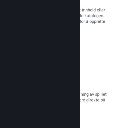
Spillbunter
Bunt sammen spillet med nedlastbart innhold eller
lydspor, eller opprett en bunt med hele katalogen.
Eller samarbeid med andre utviklere for å opprette
bunter med et visst tema.
Les dokumentasjon →
Vis frem kringkastinger
Gi potensielle kjøpere en forhåndsvisning av spillet
og samfunnet ditt ved å vise strømmere direkte på
Steam-siden din.
Les dokumentasjon →