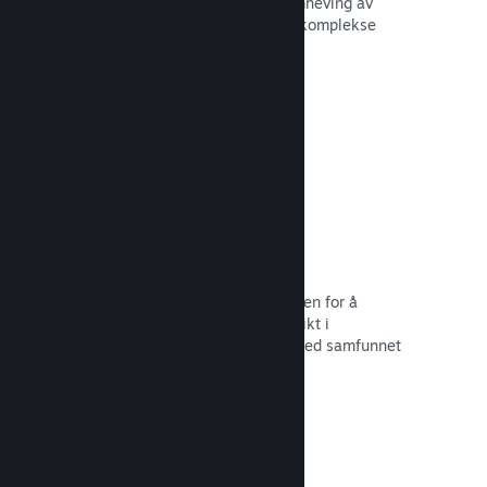
forbedre opplevelsen til andre – fremheving av
interessante øyeblikk, forklaring av komplekse
økonomier eller oppgaveløsning.
Les dokumentasjon →
Direktesendinger
Strøm spillet ditt direkte til butikksiden for å
markedsføre begivenheter, tilby innsikt i
spillutvikling eller bare samhandle med samfunnet
ditt.
Les dokumentasjon →