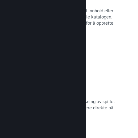
Spillbunter
Bunt sammen spillet med nedlastbart innhold eller
lydspor, eller opprett en bunt med hele katalogen.
Eller samarbeid med andre utviklere for å opprette
bunter med et visst tema.
Les dokumentasjon →
Vis frem kringkastinger
Gi potensielle kjøpere en forhåndsvisning av spillet
og samfunnet ditt ved å vise strømmere direkte på
Steam-siden din.
Les dokumentasjon →