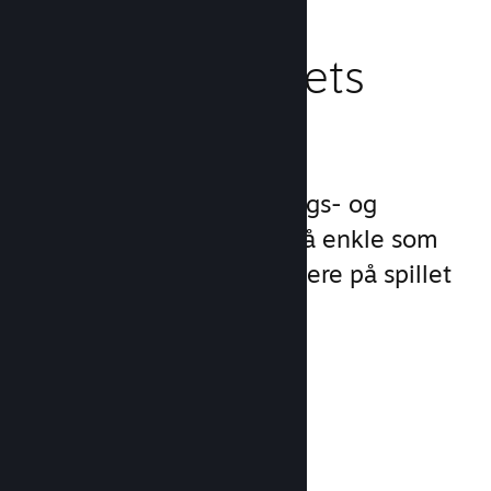
Behandle spillets
virksomhet
Steamworks gjør lanserings- og
behandlingsprosessene så enkle som
mulig slik at du kan fokusere på spillet
ditt.
Salgsdata i sanntid