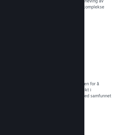
forbedre opplevelsen til andre – fremheving av
interessante øyeblikk, forklaring av komplekse
økonomier eller oppgaveløsning.
Les dokumentasjon →
Direktesendinger
Strøm spillet ditt direkte til butikksiden for å
markedsføre begivenheter, tilby innsikt i
spillutvikling eller bare samhandle med samfunnet
ditt.
Les dokumentasjon →