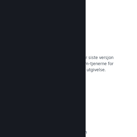
Automatisert byggeprosess
Gjør Steam til en automatisert del når siste versjon
bygges, for å distribuere den til Steam-tjenerne for
intern betatesting og enkel, offentlig utgivelse.
Les dokumentasjon →
Egendefinert innhold på butikksiden