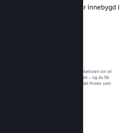
markedsføringsmuligheter innebygd i
selve plattformen.
Ønskelister
Spillere som legger spillet ditt på ønskelisten sin vil
få en melding ved utgivelse eller rabatt – og du får
informasjon om hvor mange spillere det finnes som
er interesserte.
Les dokumentasjon →