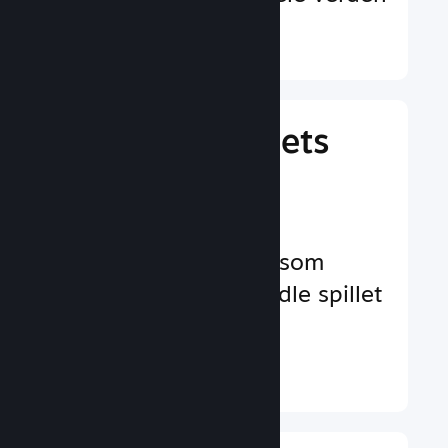
Finn ut mer ↓
Behandle spillets
virksomhet
Bransjeledende
virksomhetsverktøy som
hjelper deg å behandle spillet
ditt
Finn ut mer ↓