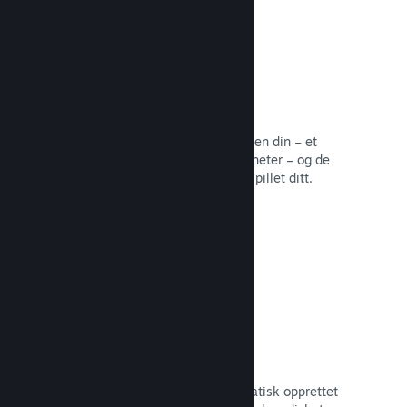
Samfunnssentral
Fans kan samles på samfunnssentralen din – et
innebygd hjem for diskusjoner og nyheter – og de
kan opprette innhold som forbedrer spillet ditt.
Les dokumentasjon →
Forum
Samfunnssentralen din har et automatisk opprettet