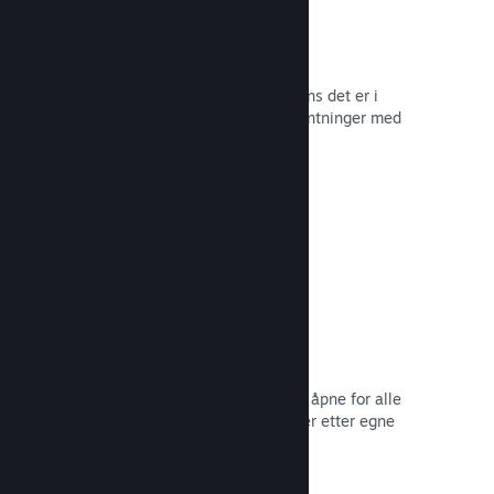
Tidlig tilgang på Steam
La samfunnet ditt oppleve spillet mens det er i
utvikling – og håndter spilleres forventninger med
direkte tilbakemelding fra dem.
Les dokumentasjon →
Rabatter og salg
Delta i vanlige salg på Steam som er åpne for alle
utviklere, eller kjør dine egne rabatter etter egne
markedsføringsbehov.
Les dokumentasjon →