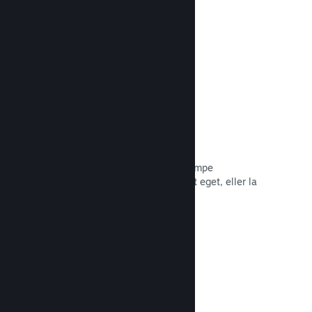
Les dokumentasjon →
Piratkopiering/DRA-alternativer
Bruk Steams DRA-verktøy (digital
rettighetsadministrasjon) for å bekjempe
piratkopiering av spillet ditt, bruk ditt eget, eller la
spillet være foruten. Valget er ditt.
Les dokumentasjon →