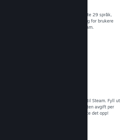
29 støttede språk
Steam-klienten er optimert for å støtte 29 språk,
som gjør det lettere og mer fornøyelig for brukere
over hele verden å kjøpe spill på Steam.
Les dokumentasjon →
Enkel påmelding og distribusjon
Det er enkelt å sende inn spillet ditt til Steam. Fyll ut
det digitale papirarbeidet, betal en liten avgift per
applikasjon og så er du klar for å laste det opp!
Les dokumentasjon →