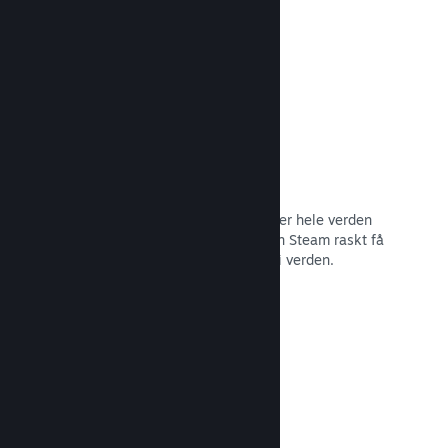
Les dokumentasjon →
Distribusjonsnettverk og tjenere
Med over 400 distribuerte tjenere over hele verden
og et stamnett med fiber på 1 TB, kan Steam raskt få
spillet ditt til spillere hvor som helst i verden.
Les dokumentasjon →