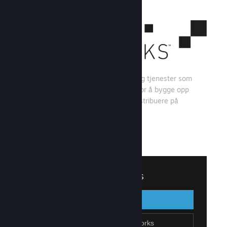
Steamworks er et sett med verktøy og tjenester som
spillutviklere og -utgivere kan bruke for å bygge opp
spillet sitt og få mest mulig ut av å distribuere på
Steam.
Se hva Steamworks har å tilby
↓
Logg inn på Steamworks
Logg inn
Gå tilbake
Bli en del av Steamworks