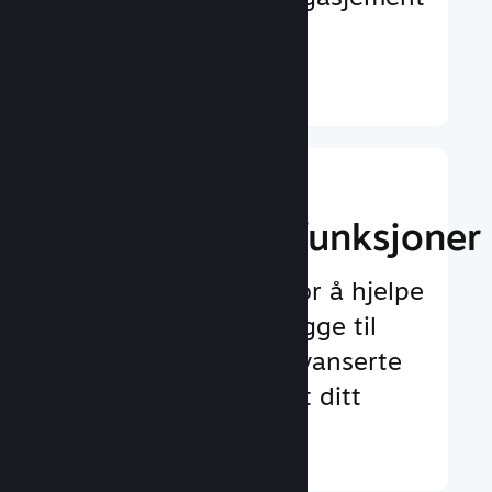
og tilfredshet
Finn ut mer ↓
Implementer
spilloppleggsfunksjoner
Testet rammeverk for å hjelpe
deg med å enkelt legge til
både standard og avanserte
funksjoner for spillet ditt
Finn ut mer ↓