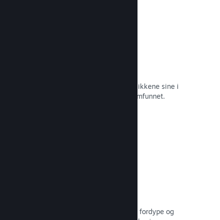
Øyeblikkelige skjermbilder
Spillere kan enkelt dele favorittøyeblikkene sine i
spillet med venner og hele Steam-samfunnet.
Les dokumentasjon →
Brukerskapte veiledninger
Fans kan publisere veiledninger for å fordype og