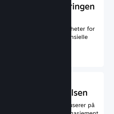
Gi markedsføringen
et løft
Uendelig med muligheter for
å oppdages av potensielle
spillere
Finn ut mer ↓
Forbedre
spilleropplevelsen
Funksjoner som fokuserer på
spilleren og øker engasjement