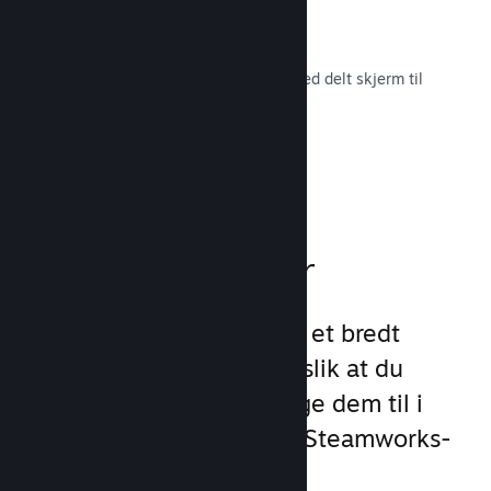
Remote Play Together
Gjør automatisk om flerspillerspill med delt skjerm til
flerspiller på nett.
Les dokumentasjon →
Spillfunksjoner
Vi har lagt grunnlaget for et bredt
utvalg av spillfunksjoner slik at du
slipper å gjøre det. Å legge dem til i
spillet ditt er enkelt med Steamworks-
API-et.