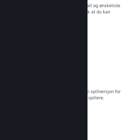
Sanntidsrapporter for salg, spillerantall og ønskeliste
– alt sammen oppdelt etter region slik at du kan
jobbe smartere.
Les dokumentasjon →
Steam Playtest
Hold enkelt styr på tilgang til en egen spillversjon for
tidlig testing og tilbakemeldinger fra spillere.
Les dokumentasjon →