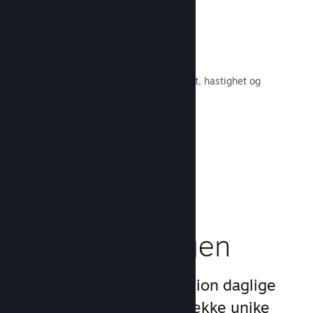
Raskt nettverk
Bruk Valves kjernenett for å rute om
nettverkstrafikken og få økt stabilitet, hastighet og
robusthet.
Les dokumentasjon →
Boost
markedsføringen
Dra nytte av Steams 1 billion daglige
inntrykk ved å bruke en rekke unike