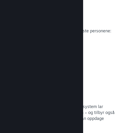
Anmeldelser
Spill på Steam anmeldes av de viktigste personene:
spillerne.
Les dokumentasjon →
Snakk med venner
Vennelister og et redesignet samtalesystem lar
spillere holde seg engasjerte i Steam – og tilbyr også
en annen måte potensielle kunder kan oppdage
spillet ditt.