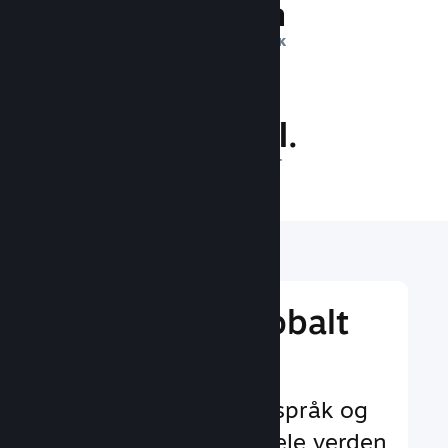
1 billion
DAGLIGE INNTRYKK
26.1 mill.
SPILLERE PÅ NETT
Nå ut til et globalt
publikum
Med støtte for 29+ språk og
35+ valutaer over hele verden