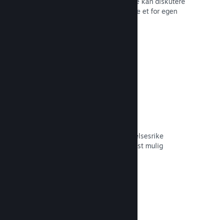
forum der fans og potensielle kjøpere kan diskutere
spillet ditt. Du trenger ikke å opprette et for egen
hånd.
Les dokumentasjon →
Curator Connect
Få spillet ditt foran de riktige innflytelsesrike
personene og Steam-kuratorer til mest mulig
potensielle kunder.
Les dokumentasjon →