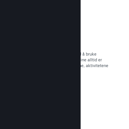
Begivenheter og kunngjøringer
Hold kontakt med samfunnet ditt ved å bruke
innebygde verktøy, slik at spillerne dine alltid er
oppdaterte om de siste begivenhetene, aktivitetene
og funksjonene dine.
Les dokumentasjon →