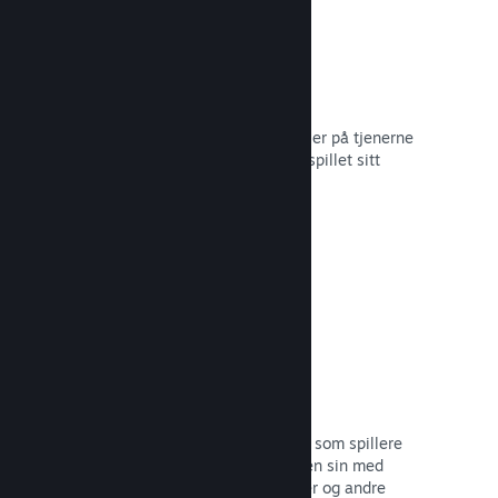
Skylagring
Steam Cloud kan automatisk lagre filer på tjenerne
våre – slik at spillere kan gjenoppta spillet sitt
uansett hvor de befinner seg.
Les dokumentasjon →
Profiltilpasning
Legg til gjenstander i poengbutikken som spillere
kan bruke til å tilpasse Steam-profilen sin med
klistremerker, profilbilder, bakgrunner og andre