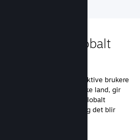
Nå ut til et globalt
publikum
Med over 132 millioner aktive brukere
per måned i over 250 ulike land, gir
Steam deg tilgang til et globalt
samfunn med spillere – og det blir
stadig større.