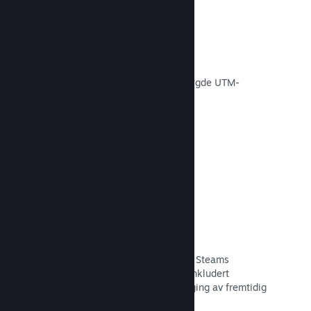
Konverteringssporing
Spor effektiviteten av egne
markedsføringskampanjer via innebygde UTM-
analyser.
Les dokumentasjon →
Svindelforebygging
Du og spillerne dine er tryggere med Steams
automatiske håndtering av svindel, inkludert
tilbakekalling av innhold og forebygging av fremtidig
misbruk.