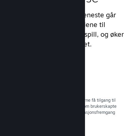
Steams unike sett med tjeneste går
videre enn standardtilbudene til
oppstartsprogram for PC-spill, og øker
engasjement og tilfredshet.
Steam-overlegg
Et grensesnitt i spillet, som lar spillerne få tilgang til
en rekke samfunnsfunksjoner, slik som brukerskapte
veiledninger, Steam-samtalen, prestasjonsfremgang
med mer.
Les dokumentasjon →