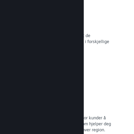
Over 80 betalingsmetoder
Vi har undersøkt og sømløst integrert de
betalingsmetodene som brukes mest i forskjellige
land rundt om i verden.
Les dokumentasjon →
Prissetting i over 35 valutaer
Lokaliserte valutaer gjør det lettere for kunder å
utføre kjøp. Vi har innebygd støtte som hjelper deg
med å konfigurere prisene riktig for hver region.