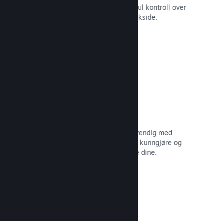
Still spillet ditt i best mulig lys med ful kontroll over
innhold og bilder på produktets butikkside.
Les dokumentasjon →
Oppdater når du vil
Gi ut oppdateringer så ofte som nødvendig med
verktøy til å hjelpe deg med å enkelt kunngjøre og
distribuere oppdateringer til spillerne dine.
Les dokumentasjon →