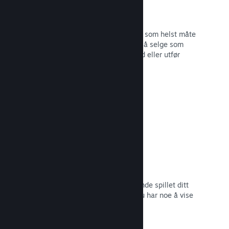
Steam-nøkler
Få spillet ditt ut til kunder på hvilken som helst måte
du ser for deg. Bruk Steam-nøkler til å selge som
detaljvare, kjør rabatter og bunttilbud eller utfør
betatesting.
Les dokumentasjon →
Kommer snart-sider
Skap engasjement rundt det kommende spillet ditt
ved å lansere butikksiden så snart du har noe å vise
frem til potensielle kunder.
Les dokumentasjon →