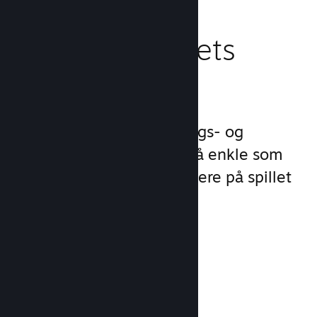
Behandle spillets
virksomhet
Steamworks gjør lanserings- og
behandlingsprosessene så enkle som
mulig slik at du kan fokusere på spillet
ditt.
Salgsdata i sanntid