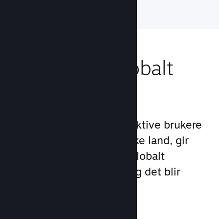
Nå ut til et globalt
publikum
Med over 132 millioner aktive brukere
per måned i over 250 ulike land, gir
Steam deg tilgang til et globalt
samfunn med spillere – og det blir
stadig større.