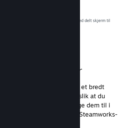
Remote Play Together
Gjør automatisk om flerspillerspill med delt skjerm til
flerspiller på nett.
Les dokumentasjon →
Spillfunksjoner
Vi har lagt grunnlaget for et bredt
utvalg av spillfunksjoner slik at du
slipper å gjøre det. Å legge dem til i
spillet ditt er enkelt med Steamworks-
API-et.