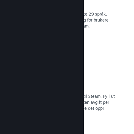
29 støttede språk
Steam-klienten er optimert for å støtte 29 språk,
som gjør det lettere og mer fornøyelig for brukere
over hele verden å kjøpe spill på Steam.
Les dokumentasjon →
Enkel påmelding og distribusjon
Det er enkelt å sende inn spillet ditt til Steam. Fyll ut
det digitale papirarbeidet, betal en liten avgift per
applikasjon og så er du klar for å laste det opp!
Les dokumentasjon →