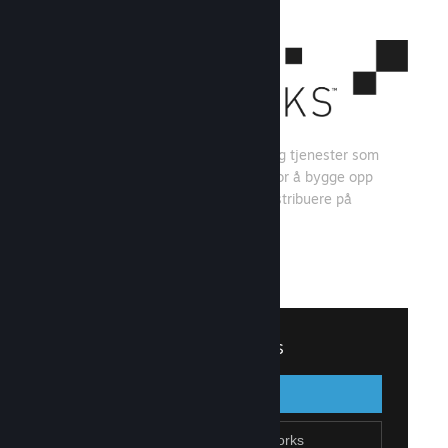
Steamworks er et sett med verktøy og tjenester som
spillutviklere og -utgivere kan bruke for å bygge opp
spillet sitt og få mest mulig ut av å distribuere på
Steam.
Se hva Steamworks har å tilby
↓
Logg inn på Steamworks
Logg inn
Gå tilbake
Bli en del av Steamworks