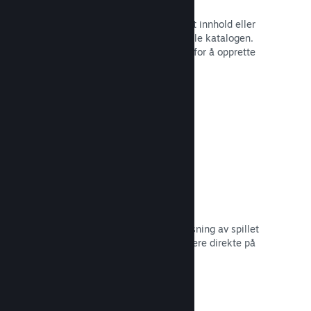
Spillbunter
Bunt sammen spillet med nedlastbart innhold eller
lydspor, eller opprett en bunt med hele katalogen.
Eller samarbeid med andre utviklere for å opprette
bunter med et visst tema.
Les dokumentasjon →
Vis frem kringkastinger
Gi potensielle kjøpere en forhåndsvisning av spillet
og samfunnet ditt ved å vise strømmere direkte på
Steam-siden din.
Les dokumentasjon →