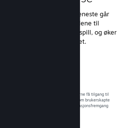
Steams unike sett med tjeneste går
videre enn standardtilbudene til
oppstartsprogram for PC-spill, og øker
engasjement og tilfredshet.
Steam-overlegg
Et grensesnitt i spillet, som lar spillerne få tilgang til
en rekke samfunnsfunksjoner, slik som brukerskapte
veiledninger, Steam-samtalen, prestasjonsfremgang
med mer.
Les dokumentasjon →