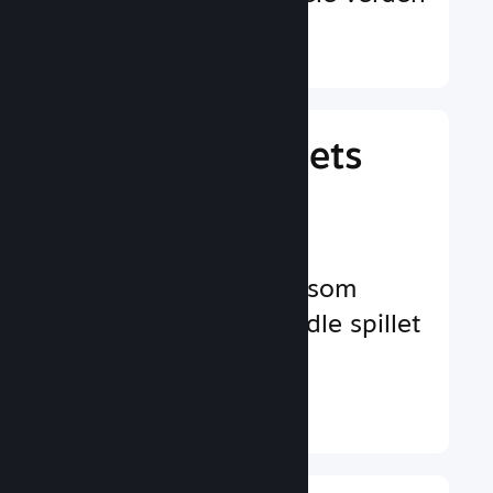
Finn ut mer ↓
Behandle spillets
virksomhet
Bransjeledende
virksomhetsverktøy som
hjelper deg å behandle spillet
ditt
Finn ut mer ↓