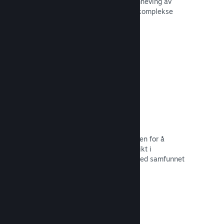
forbedre opplevelsen til andre – fremheving av
interessante øyeblikk, forklaring av komplekse
økonomier eller oppgaveløsning.
Les dokumentasjon →
Direktesendinger
Strøm spillet ditt direkte til butikksiden for å
markedsføre begivenheter, tilby innsikt i
spillutvikling eller bare samhandle med samfunnet
ditt.
Les dokumentasjon →