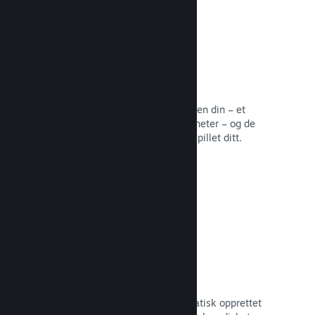
Samfunnssentral
Fans kan samles på samfunnssentralen din – et
innebygd hjem for diskusjoner og nyheter – og de
kan opprette innhold som forbedrer spillet ditt.
Les dokumentasjon →
Forum
Samfunnssentralen din har et automatisk opprettet