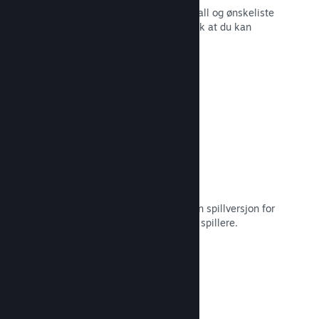
Sanntidsrapporter for salg, spillerantall og ønskeliste
– alt sammen oppdelt etter region slik at du kan
jobbe smartere.
Les dokumentasjon →
Steam Playtest
Hold enkelt styr på tilgang til en egen spillversjon for
tidlig testing og tilbakemeldinger fra spillere.
Les dokumentasjon →