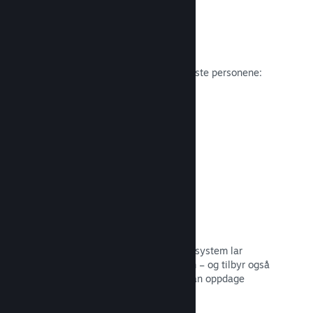
Anmeldelser
Spill på Steam anmeldes av de viktigste personene:
spillerne.
Les dokumentasjon →
Snakk med venner
Vennelister og et redesignet samtalesystem lar
spillere holde seg engasjerte i Steam – og tilbyr også
en annen måte potensielle kunder kan oppdage
spillet ditt.