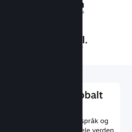
1 billion
DAGLIGE INNTRYKK
30.7 mill.
SPILLERE PÅ NETT
Nå ut til et globalt
publikum
Med støtte for 29+ språk og
35+ valutaer over hele verden