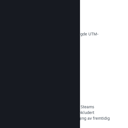
Konverteringssporing
Spor effektiviteten av egne
markedsføringskampanjer via innebygde UTM-
analyser.
Les dokumentasjon →
Svindelforebygging
Du og spillerne dine er tryggere med Steams
automatiske håndtering av svindel, inkludert
tilbakekalling av innhold og forebygging av fremtidig
misbruk.