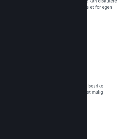
forum der fans og potensielle kjøpere kan diskutere
spillet ditt. Du trenger ikke å opprette et for egen
hånd.
Les dokumentasjon →
Curator Connect
Få spillet ditt foran de riktige innflytelsesrike
personene og Steam-kuratorer til mest mulig
potensielle kunder.
Les dokumentasjon →