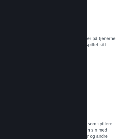
Skylagring
Steam Cloud kan automatisk lagre filer på tjenerne
våre – slik at spillere kan gjenoppta spillet sitt
uansett hvor de befinner seg.
Les dokumentasjon →
Profiltilpasning
Legg til gjenstander i poengbutikken som spillere
kan bruke til å tilpasse Steam-profilen sin med
klistremerker, profilbilder, bakgrunner og andre