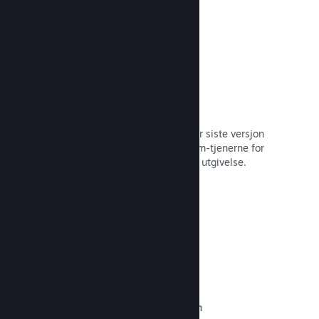
Automatisert byggeprosess
Gjør Steam til en automatisert del når siste versjon
bygges, for å distribuere den til Steam-tjenerne for
intern betatesting og enkel, offentlig utgivelse.
Les dokumentasjon →
Egendefinert innhold på butikksiden