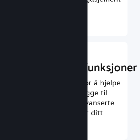
og tilfredshet
Finn ut mer ↓
Implementer
spilloppleggsfunksjoner
Testet rammeverk for å hjelpe
deg med å enkelt legge til
både standard og avanserte
funksjoner for spillet ditt
Finn ut mer ↓