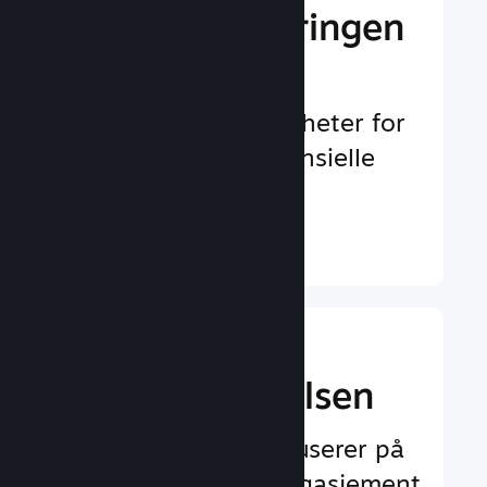
Gi markedsføringen
et løft
Uendelig med muligheter for
å oppdages av potensielle
spillere
Finn ut mer ↓
Forbedre
spilleropplevelsen
Funksjoner som fokuserer på
spilleren og øker engasjement