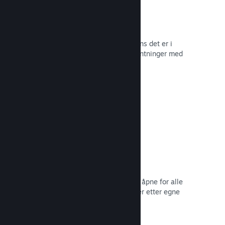
Tidlig tilgang på Steam
La samfunnet ditt oppleve spillet mens det er i
utvikling – og håndter spilleres forventninger med
direkte tilbakemelding fra dem.
Les dokumentasjon →
Rabatter og salg
Delta i vanlige salg på Steam som er åpne for alle
utviklere, eller kjør dine egne rabatter etter egne
markedsføringsbehov.
Les dokumentasjon →