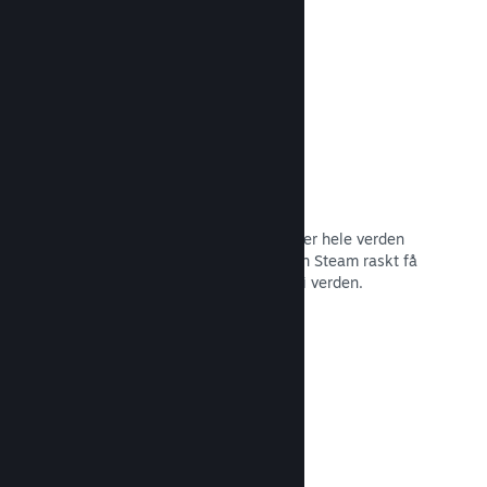
Les dokumentasjon →
Distribusjonsnettverk og tjenere
Med over 400 distribuerte tjenere over hele verden
og et stamnett med fiber på 1 TB, kan Steam raskt få
spillet ditt til spillere hvor som helst i verden.
Les dokumentasjon →