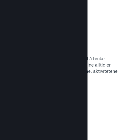
Begivenheter og kunngjøringer
Hold kontakt med samfunnet ditt ved å bruke
innebygde verktøy, slik at spillerne dine alltid er
oppdaterte om de siste begivenhetene, aktivitetene
og funksjonene dine.
Les dokumentasjon →