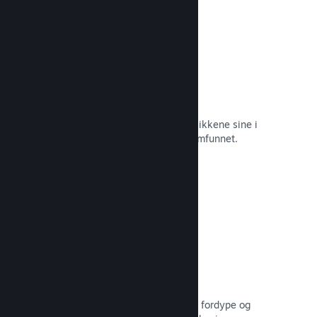
Øyeblikkelige skjermbilder
Spillere kan enkelt dele favorittøyeblikkene sine i
spillet med venner og hele Steam-samfunnet.
Les dokumentasjon →
Brukerskapte veiledninger
Fans kan publisere veiledninger for å fordype og