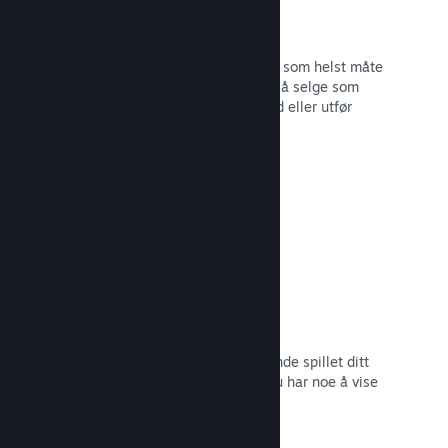
Steam-nøkler
Få spillet ditt ut til kunder på hvilken som helst måte
du ser for deg. Bruk Steam-nøkler til å selge som
detaljvare, kjør rabatter og bunttilbud eller utfør
betatesting.
Les dokumentasjon →
Kommer snart-sider
Skap engasjement rundt det kommende spillet ditt
ved å lansere butikksiden så snart du har noe å vise
frem til potensielle kunder.
Les dokumentasjon →