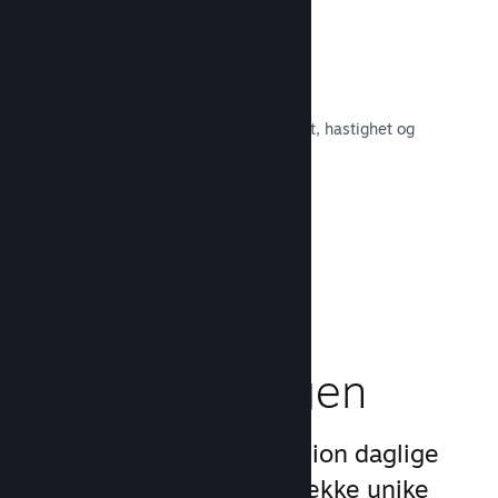
Raskt nettverk
Bruk Valves kjernenett for å rute om
nettverkstrafikken og få økt stabilitet, hastighet og
robusthet.
Les dokumentasjon →
Boost
markedsføringen
Dra nytte av Steams 1 billion daglige
inntrykk ved å bruke en rekke unike