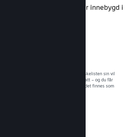
markedsføringsmuligheter innebygd i
selve plattformen.
Ønskelister
Spillere som legger spillet ditt på ønskelisten sin vil
få en melding ved utgivelse eller rabatt – og du får
informasjon om hvor mange spillere det finnes som
er interesserte.
Les dokumentasjon →