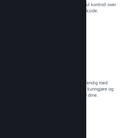
Still spillet ditt i best mulig lys med ful kontroll over
innhold og bilder på produktets butikkside.
Les dokumentasjon →
Oppdater når du vil
Gi ut oppdateringer så ofte som nødvendig med
verktøy til å hjelpe deg med å enkelt kunngjøre og
distribuere oppdateringer til spillerne dine.
Les dokumentasjon →