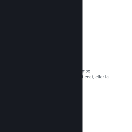
Les dokumentasjon →
Piratkopiering/DRA-alternativer
Bruk Steams DRA-verktøy (digital
rettighetsadministrasjon) for å bekjempe
piratkopiering av spillet ditt, bruk ditt eget, eller la
spillet være foruten. Valget er ditt.
Les dokumentasjon →