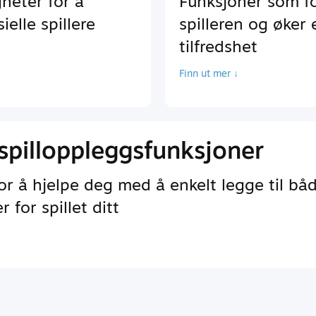
heter for å
Funksjoner som f
elle spillere
spilleren og øker
tilfredshet
Finn ut mer ↓
spilloppleggsfunksjoner
r å hjelpe deg med å enkelt legge til bå
 for spillet ditt