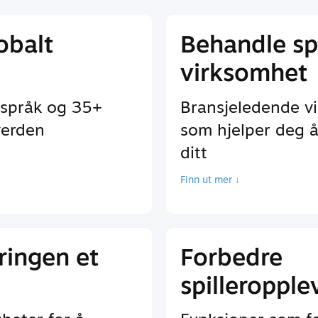
lobalt
Behandle spi
virksomhet
 språk og 35+
Bransjeledende v
verden
som hjelper deg å
ditt
Finn ut mer ↓
ringen et
Forbedre
spilleropple