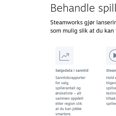
Behandle spil
Steamworks gjør lanseri
som mulig slik at du kan f
Salgsdata i sanntid
Steam
Sanntidsrapporter
Hold 
for salg,
tilgan
spillerantall og
spillv
ønskeliste – alt
testi
sammen oppdelt
tilba
etter region slik
spille
at du kan jobbe
smartere.