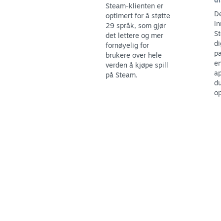
Steam-klienten er
De
optimert for å støtte
in
29 språk, som gjør
St
det lettere og mer
di
fornøyelig for
pa
brukere over hele
en
verden å kjøpe spill
ap
på Steam.
du
op