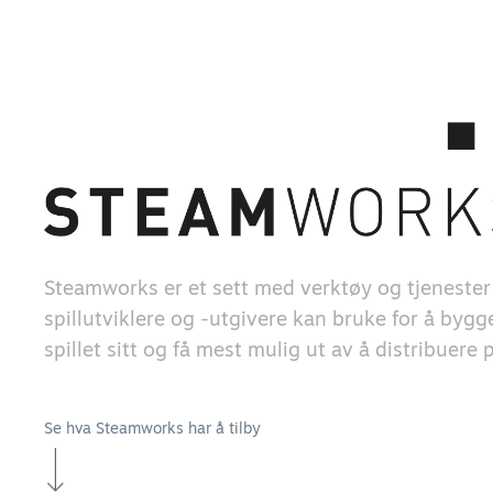
Steamworks er et sett med verktøy og tjeneste
spillutviklere og -utgivere kan bruke for å byg
spillet sitt og få mest mulig ut av å distribuere
Se hva Steamworks har å tilby