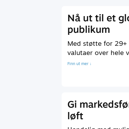
Nå ut til et g
publikum
Med støtte for 29+
valutaer over hele 
Finn ut mer ↓
Gi markedsfø
løft