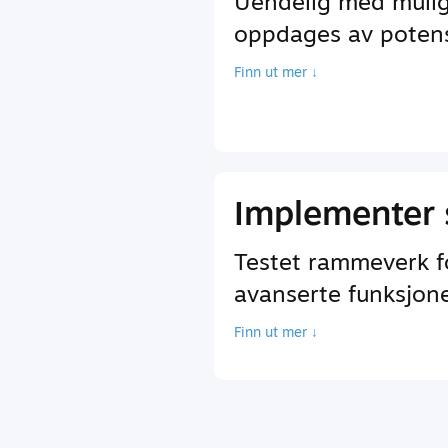
Uendelig med mulig
oppdages av potensi
Finn ut mer ↓
Implementer 
Testet rammeverk fo
avanserte funksjoner
Finn ut mer ↓