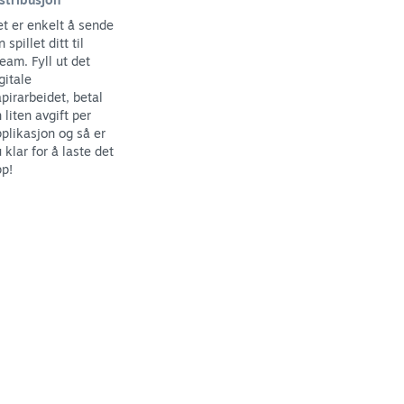
t er enkelt å sende
n spillet ditt til
eam. Fyll ut det
gitale
pirarbeidet, betal
 liten avgift per
plikasjon og så er
 klar for å laste det
p!