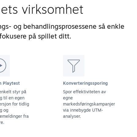
lets virksomhet
ngs- og behandlingsprosessene så enkle
okusere på spillet ditt.
 Playtest
Konverteringssporing
enkelt styr på
Spor effektiviteten av
g til en egen
egne
ersjon for tidlig
markedsføringskampanjer
ng og
via innebygde UTM-
kemeldinger fra
analyser.
re.