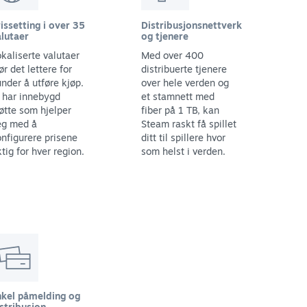
issetting i over 35
Distribusjonsnettverk
lutaer
og tjenere
kaliserte valutaer
Med over 400
ør det lettere for
distribuerte tjenere
nder å utføre kjøp.
over hele verden og
 har innebygd
et stamnett med
øtte som hjelper
fiber på 1 TB, kan
eg med å
Steam raskt få spillet
nfigurere prisene
ditt til spillere hvor
ktig for hver region.
som helst i verden.
nkel påmelding og
stribusjon