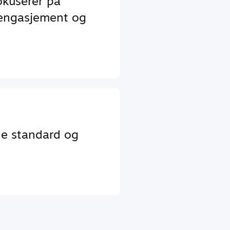
okuserer på
 engasjement og
de standard og