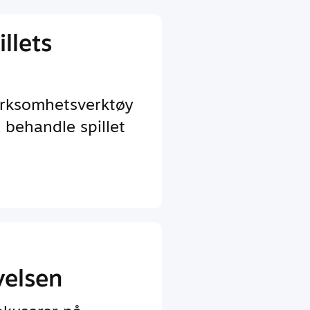
llets
irksomhetsverktøy
 behandle spillet
velsen