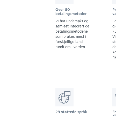
Over 80
Pr
betalingsmetoder
va
Vi har undersøkt og
Lo
sømløst integrert de
gj
betalingsmetodene
ku
som brukes mest i
Vi
forskjellige land
st
rundt om i verden.
d
ko
ri
29 støttede språk
E
di