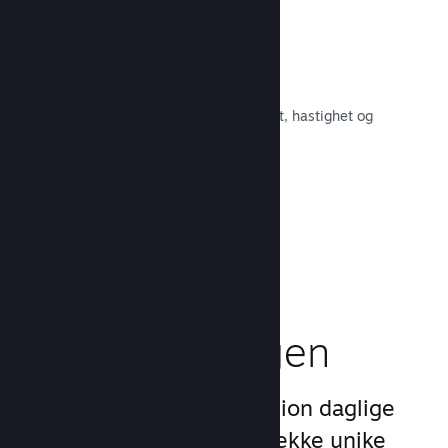
Raskt nettverk
Bruk Valves kjernenett for å rute om
nettverkstrafikken og få økt stabilitet, hastighet og
robusthet.
Les dokumentasjon →
Boost
markedsføringen
Dra nytte av Steams 1 billion daglige
inntrykk ved å bruke en rekke unike