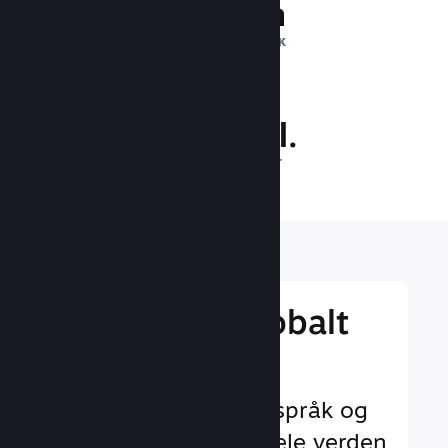
1 billion
DAGLIGE INNTRYKK
33.9 mill.
SPILLERE PÅ NETT
Nå ut til et globalt
publikum
Med støtte for 29+ språk og
35+ valutaer over hele verden