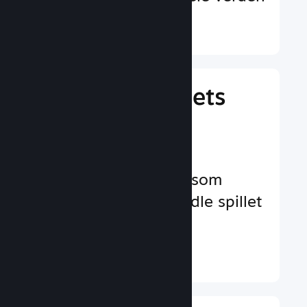
Finn ut mer ↓
Behandle spillets
virksomhet
Bransjeledende
virksomhetsverktøy som
hjelper deg å behandle spillet
ditt
Finn ut mer ↓