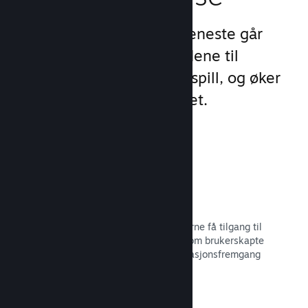
Steams unike sett med tjeneste går
videre enn standardtilbudene til
oppstartsprogram for PC-spill, og øker
engasjement og tilfredshet.
Steam-overlegg
Et grensesnitt i spillet, som lar spillerne få tilgang til
en rekke samfunnsfunksjoner, slik som brukerskapte
veiledninger, Steam-samtalen, prestasjonsfremgang
med mer.
Les dokumentasjon →