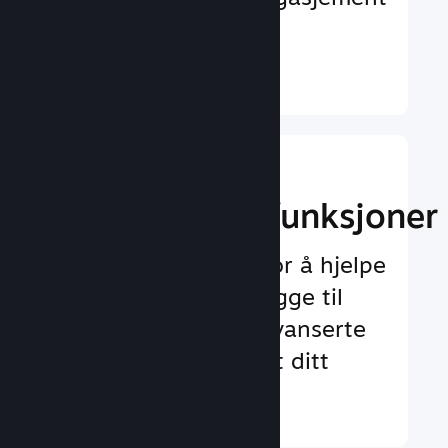
og tilfredshet
Finn ut mer ↓
Implementer
spilloppleggsfunksjoner
Testet rammeverk for å hjelpe
deg med å enkelt legge til
både standard og avanserte
funksjoner for spillet ditt
Finn ut mer ↓