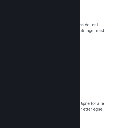
Tidlig tilgang på Steam
La samfunnet ditt oppleve spillet mens det er i
utvikling – og håndter spilleres forventninger med
direkte tilbakemelding fra dem.
Les dokumentasjon →
Rabatter og salg
Delta i vanlige salg på Steam som er åpne for alle
utviklere, eller kjør dine egne rabatter etter egne
markedsføringsbehov.
Les dokumentasjon →