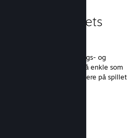
Behandle spillets
virksomhet
Steamworks gjør lanserings- og
behandlingsprosessene så enkle som
mulig slik at du kan fokusere på spillet
ditt.
Salgsdata i sanntid