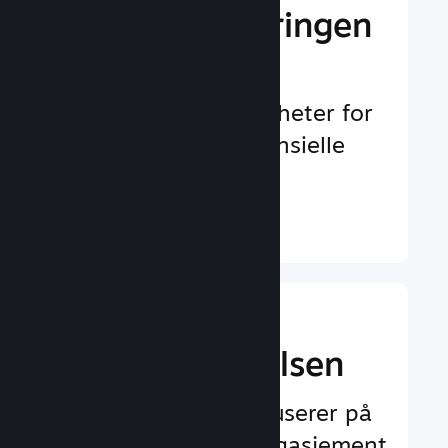
Gi markedsføringen
et løft
Uendelig med muligheter for
å oppdages av potensielle
spillere
Finn ut mer ↓
Forbedre
spilleropplevelsen
Funksjoner som fokuserer på
spilleren og øker engasjement