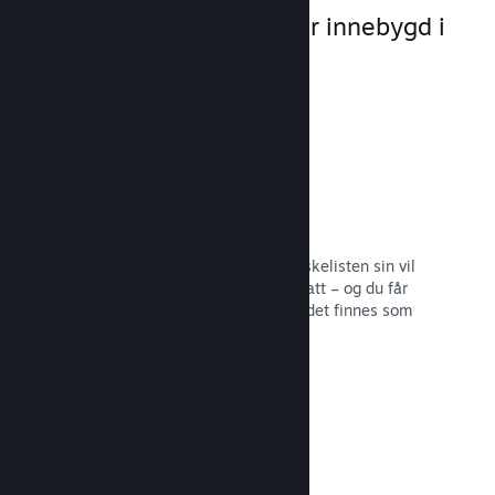
markedsføringsmuligheter innebygd i
selve plattformen.
Ønskelister
Spillere som legger spillet ditt på ønskelisten sin vil
få en melding ved utgivelse eller rabatt – og du får
informasjon om hvor mange spillere det finnes som
er interesserte.
Les dokumentasjon →