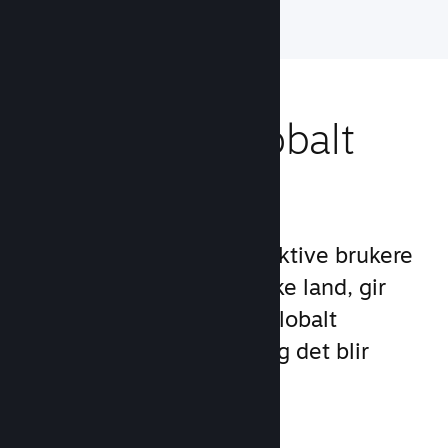
Nå ut til et globalt
publikum
Med over 132 millioner aktive brukere
per måned i over 250 ulike land, gir
Steam deg tilgang til et globalt
samfunn med spillere – og det blir
stadig større.