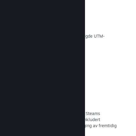
Konverteringssporing
Spor effektiviteten av egne
markedsføringskampanjer via innebygde UTM-
analyser.
Les dokumentasjon →
Svindelforebygging
Du og spillerne dine er tryggere med Steams
automatiske håndtering av svindel, inkludert
tilbakekalling av innhold og forebygging av fremtidig
misbruk.