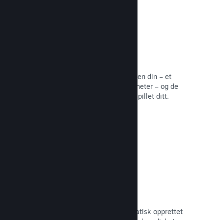
Samfunnssentral
Fans kan samles på samfunnssentralen din – et
innebygd hjem for diskusjoner og nyheter – og de
kan opprette innhold som forbedrer spillet ditt.
Les dokumentasjon →
Forum
Samfunnssentralen din har et automatisk opprettet