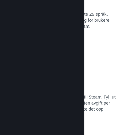
29 støttede språk
Steam-klienten er optimert for å støtte 29 språk,
som gjør det lettere og mer fornøyelig for brukere
over hele verden å kjøpe spill på Steam.
Les dokumentasjon →
Enkel påmelding og distribusjon
Det er enkelt å sende inn spillet ditt til Steam. Fyll ut
det digitale papirarbeidet, betal en liten avgift per
applikasjon og så er du klar for å laste det opp!
Les dokumentasjon →