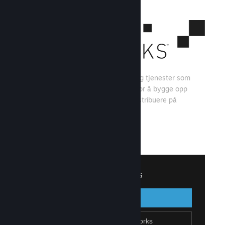
Steamworks er et sett med verktøy og tjenester som
spillutviklere og -utgivere kan bruke for å bygge opp
spillet sitt og få mest mulig ut av å distribuere på
Steam.
Se hva Steamworks har å tilby
↓
Logg inn på Steamworks
Logg inn
Gå tilbake
Bli en del av Steamworks