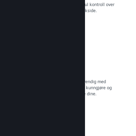
Still spillet ditt i best mulig lys med ful kontroll over
innhold og bilder på produktets butikkside.
Les dokumentasjon →
Oppdater når du vil
Gi ut oppdateringer så ofte som nødvendig med
verktøy til å hjelpe deg med å enkelt kunngjøre og
distribuere oppdateringer til spillerne dine.
Les dokumentasjon →