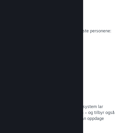
Anmeldelser
Spill på Steam anmeldes av de viktigste personene:
spillerne.
Les dokumentasjon →
Snakk med venner
Vennelister og et redesignet samtalesystem lar
spillere holde seg engasjerte i Steam – og tilbyr også
en annen måte potensielle kunder kan oppdage
spillet ditt.