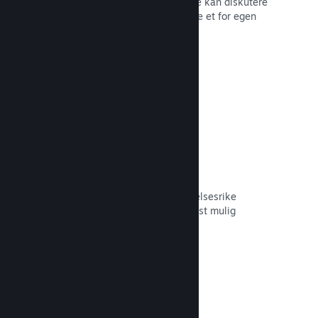
forum der fans og potensielle kjøpere kan diskutere
spillet ditt. Du trenger ikke å opprette et for egen
hånd.
Les dokumentasjon →
Curator Connect
Få spillet ditt foran de riktige innflytelsesrike
personene og Steam-kuratorer til mest mulig
potensielle kunder.
Les dokumentasjon →