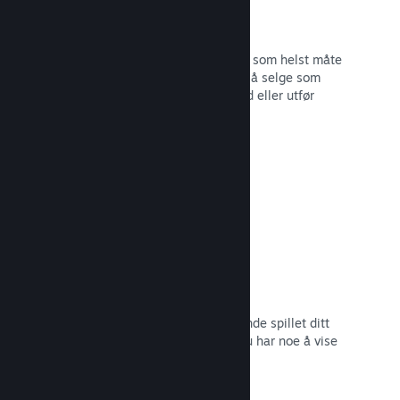
Steam-nøkler
Få spillet ditt ut til kunder på hvilken som helst måte
du ser for deg. Bruk Steam-nøkler til å selge som
detaljvare, kjør rabatter og bunttilbud eller utfør
betatesting.
Les dokumentasjon →
Kommer snart-sider
Skap engasjement rundt det kommende spillet ditt
ved å lansere butikksiden så snart du har noe å vise
frem til potensielle kunder.
Les dokumentasjon →