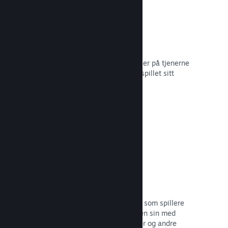
Skylagring
Steam Cloud kan automatisk lagre filer på tjenerne
våre – slik at spillere kan gjenoppta spillet sitt
uansett hvor de befinner seg.
Les dokumentasjon →
Profiltilpasning
Legg til gjenstander i poengbutikken som spillere
kan bruke til å tilpasse Steam-profilen sin med
klistremerker, profilbilder, bakgrunner og andre