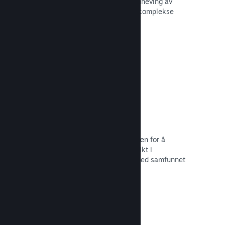
forbedre opplevelsen til andre – fremheving av
interessante øyeblikk, forklaring av komplekse
økonomier eller oppgaveløsning.
Les dokumentasjon →
Direktesendinger
Strøm spillet ditt direkte til butikksiden for å
markedsføre begivenheter, tilby innsikt i
spillutvikling eller bare samhandle med samfunnet
ditt.
Les dokumentasjon →