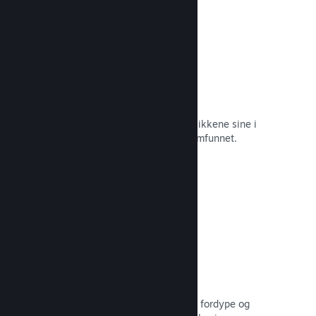
Øyeblikkelige skjermbilder
Spillere kan enkelt dele favorittøyeblikkene sine i
spillet med venner og hele Steam-samfunnet.
Les dokumentasjon →
Brukerskapte veiledninger
Fans kan publisere veiledninger for å fordype og