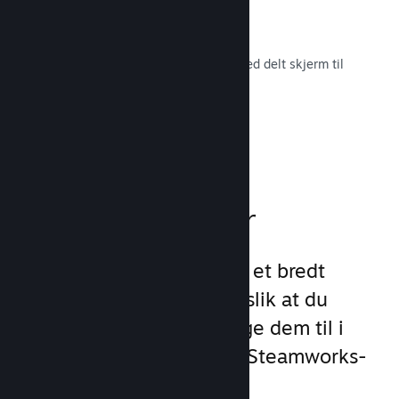
Remote Play Together
Gjør automatisk om flerspillerspill med delt skjerm til
flerspiller på nett.
Les dokumentasjon →
Spillfunksjoner
Vi har lagt grunnlaget for et bredt
utvalg av spillfunksjoner slik at du
slipper å gjøre det. Å legge dem til i
spillet ditt er enkelt med Steamworks-
API-et.