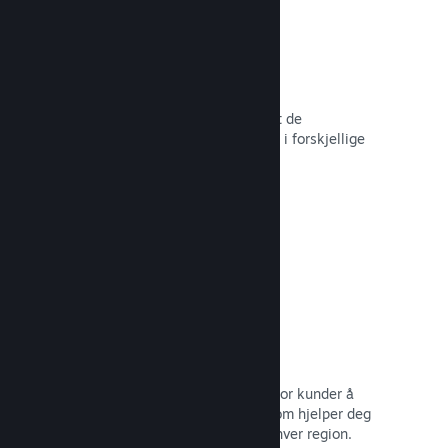
Over 80 betalingsmetoder
Vi har undersøkt og sømløst integrert de
betalingsmetodene som brukes mest i forskjellige
land rundt om i verden.
Les dokumentasjon →
Prissetting i over 35 valutaer
Lokaliserte valutaer gjør det lettere for kunder å
utføre kjøp. Vi har innebygd støtte som hjelper deg
med å konfigurere prisene riktig for hver region.