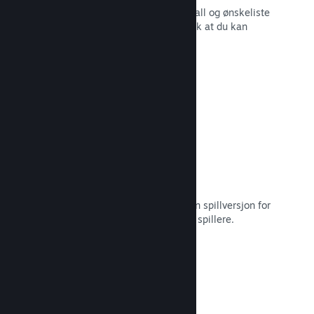
Sanntidsrapporter for salg, spillerantall og ønskeliste
– alt sammen oppdelt etter region slik at du kan
jobbe smartere.
Les dokumentasjon →
Steam Playtest
Hold enkelt styr på tilgang til en egen spillversjon for
tidlig testing og tilbakemeldinger fra spillere.
Les dokumentasjon →