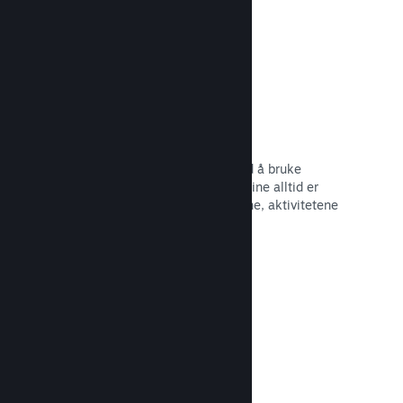
Begivenheter og kunngjøringer
Hold kontakt med samfunnet ditt ved å bruke
innebygde verktøy, slik at spillerne dine alltid er
oppdaterte om de siste begivenhetene, aktivitetene
og funksjonene dine.
Les dokumentasjon →