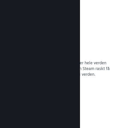
Les dokumentasjon →
Distribusjonsnettverk og tjenere
Med over 400 distribuerte tjenere over hele verden
og et stamnett med fiber på 1 TB, kan Steam raskt få
spillet ditt til spillere hvor som helst i verden.
Les dokumentasjon →