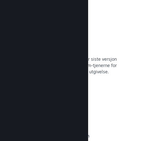
Automatisert byggeprosess
Gjør Steam til en automatisert del når siste versjon
bygges, for å distribuere den til Steam-tjenerne for
intern betatesting og enkel, offentlig utgivelse.
Les dokumentasjon →
Egendefinert innhold på butikksiden