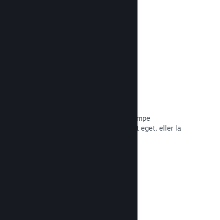
Les dokumentasjon →
Piratkopiering/DRA-alternativer
Bruk Steams DRA-verktøy (digital
rettighetsadministrasjon) for å bekjempe
piratkopiering av spillet ditt, bruk ditt eget, eller la
spillet være foruten. Valget er ditt.
Les dokumentasjon →