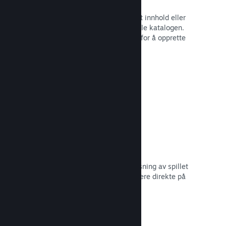
Spillbunter
Bunt sammen spillet med nedlastbart innhold eller
lydspor, eller opprett en bunt med hele katalogen.
Eller samarbeid med andre utviklere for å opprette
bunter med et visst tema.
Les dokumentasjon →
Vis frem kringkastinger
Gi potensielle kjøpere en forhåndsvisning av spillet
og samfunnet ditt ved å vise strømmere direkte på
Steam-siden din.
Les dokumentasjon →