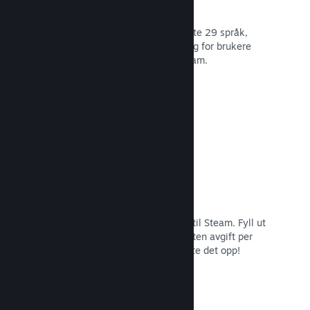
29 støttede språk
Steam-klienten er optimert for å støtte 29 språk,
som gjør det lettere og mer fornøyelig for brukere
over hele verden å kjøpe spill på Steam.
Les dokumentasjon →
Enkel påmelding og distribusjon
Det er enkelt å sende inn spillet ditt til Steam. Fyll ut
det digitale papirarbeidet, betal en liten avgift per
applikasjon og så er du klar for å laste det opp!
Les dokumentasjon →