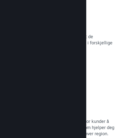
Over 80 betalingsmetoder
Vi har undersøkt og sømløst integrert de
betalingsmetodene som brukes mest i forskjellige
land rundt om i verden.
Les dokumentasjon →
Prissetting i over 35 valutaer
Lokaliserte valutaer gjør det lettere for kunder å
utføre kjøp. Vi har innebygd støtte som hjelper deg
med å konfigurere prisene riktig for hver region.