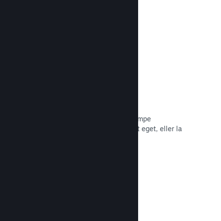
Les dokumentasjon →
Piratkopiering/DRA-alternativer
Bruk Steams DRA-verktøy (digital
rettighetsadministrasjon) for å bekjempe
piratkopiering av spillet ditt, bruk ditt eget, eller la
spillet være foruten. Valget er ditt.
Les dokumentasjon →