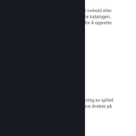
Spillbunter
Bunt sammen spillet med nedlastbart innhold eller
lydspor, eller opprett en bunt med hele katalogen.
Eller samarbeid med andre utviklere for å opprette
bunter med et visst tema.
Les dokumentasjon →
Vis frem kringkastinger
Gi potensielle kjøpere en forhåndsvisning av spillet
og samfunnet ditt ved å vise strømmere direkte på
Steam-siden din.
Les dokumentasjon →