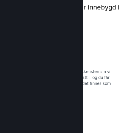
markedsføringsmuligheter innebygd i
selve plattformen.
Ønskelister
Spillere som legger spillet ditt på ønskelisten sin vil
få en melding ved utgivelse eller rabatt – og du får
informasjon om hvor mange spillere det finnes som
er interesserte.
Les dokumentasjon →