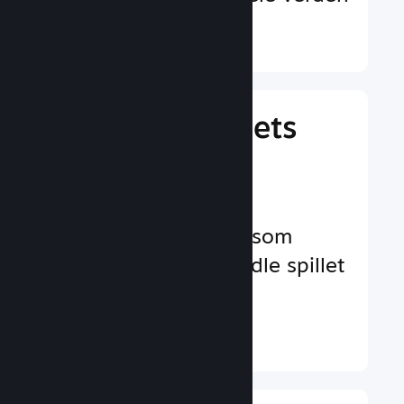
Finn ut mer ↓
Behandle spillets
virksomhet
Bransjeledende
virksomhetsverktøy som
hjelper deg å behandle spillet
ditt
Finn ut mer ↓