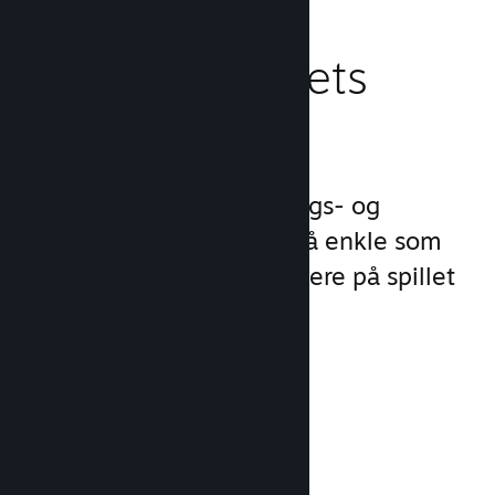
Behandle spillets
virksomhet
Steamworks gjør lanserings- og
behandlingsprosessene så enkle som
mulig slik at du kan fokusere på spillet
ditt.
Salgsdata i sanntid