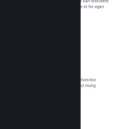
forum der fans og potensielle kjøpere kan diskutere
spillet ditt. Du trenger ikke å opprette et for egen
hånd.
Les dokumentasjon →
Curator Connect
Få spillet ditt foran de riktige innflytelsesrike
personene og Steam-kuratorer til mest mulig
potensielle kunder.
Les dokumentasjon →