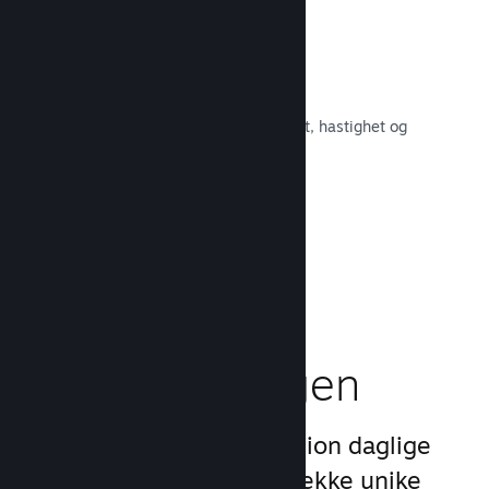
Raskt nettverk
Bruk Valves kjernenett for å rute om
nettverkstrafikken og få økt stabilitet, hastighet og
robusthet.
Les dokumentasjon →
Boost
markedsføringen
Dra nytte av Steams 1 billion daglige
inntrykk ved å bruke en rekke unike