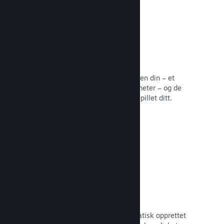
Samfunnssentral
Fans kan samles på samfunnssentralen din – et
innebygd hjem for diskusjoner og nyheter – og de
kan opprette innhold som forbedrer spillet ditt.
Les dokumentasjon →
Forum
Samfunnssentralen din har et automatisk opprettet