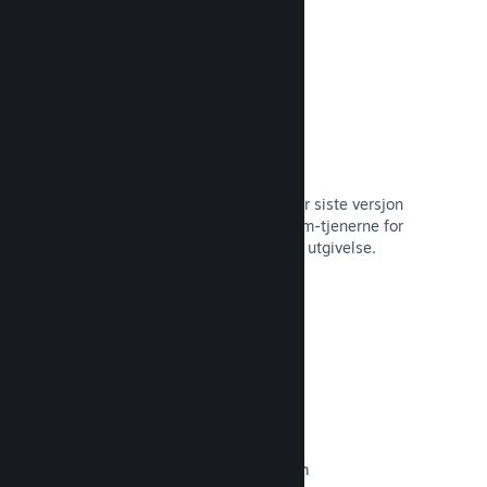
Automatisert byggeprosess
Gjør Steam til en automatisert del når siste versjon
bygges, for å distribuere den til Steam-tjenerne for
intern betatesting og enkel, offentlig utgivelse.
Les dokumentasjon →
Egendefinert innhold på butikksiden