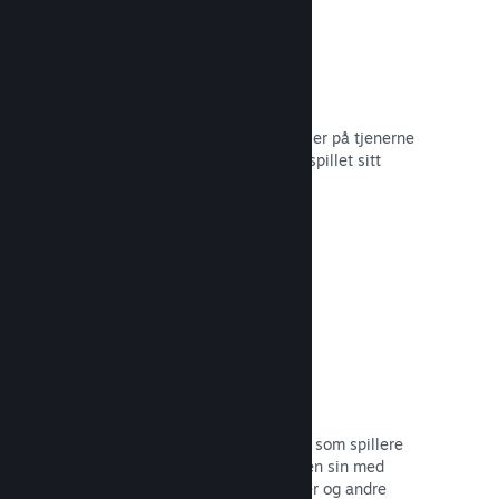
Skylagring
Steam Cloud kan automatisk lagre filer på tjenerne
våre – slik at spillere kan gjenoppta spillet sitt
uansett hvor de befinner seg.
Les dokumentasjon →
Profiltilpasning
Legg til gjenstander i poengbutikken som spillere
kan bruke til å tilpasse Steam-profilen sin med
klistremerker, profilbilder, bakgrunner og andre