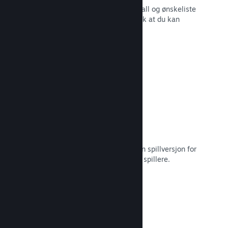
Sanntidsrapporter for salg, spillerantall og ønskeliste
– alt sammen oppdelt etter region slik at du kan
jobbe smartere.
Les dokumentasjon →
Steam Playtest
Hold enkelt styr på tilgang til en egen spillversjon for
tidlig testing og tilbakemeldinger fra spillere.
Les dokumentasjon →