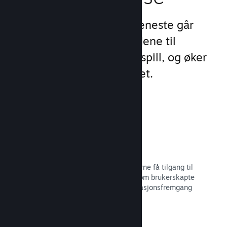
Steams unike sett med tjeneste går
videre enn standardtilbudene til
oppstartsprogram for PC-spill, og øker
engasjement og tilfredshet.
Steam-overlegg
Et grensesnitt i spillet, som lar spillerne få tilgang til
en rekke samfunnsfunksjoner, slik som brukerskapte
veiledninger, Steam-samtalen, prestasjonsfremgang
med mer.
Les dokumentasjon →