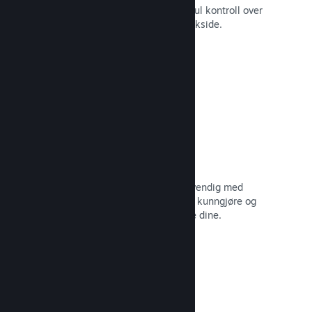
Still spillet ditt i best mulig lys med ful kontroll over
innhold og bilder på produktets butikkside.
Les dokumentasjon →
Oppdater når du vil
Gi ut oppdateringer så ofte som nødvendig med
verktøy til å hjelpe deg med å enkelt kunngjøre og
distribuere oppdateringer til spillerne dine.
Les dokumentasjon →