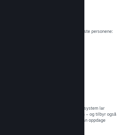
Anmeldelser
Spill på Steam anmeldes av de viktigste personene:
spillerne.
Les dokumentasjon →
Snakk med venner
Vennelister og et redesignet samtalesystem lar
spillere holde seg engasjerte i Steam – og tilbyr også
en annen måte potensielle kunder kan oppdage
spillet ditt.