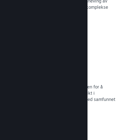
forbedre opplevelsen til andre – fremheving av
interessante øyeblikk, forklaring av komplekse
økonomier eller oppgaveløsning.
Les dokumentasjon →
Direktesendinger
Strøm spillet ditt direkte til butikksiden for å
markedsføre begivenheter, tilby innsikt i
spillutvikling eller bare samhandle med samfunnet
ditt.
Les dokumentasjon →