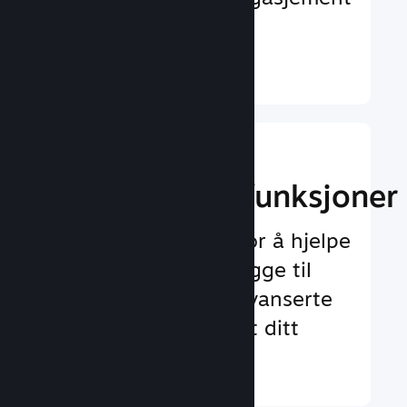
og tilfredshet
Finn ut mer ↓
Implementer
spilloppleggsfunksjoner
Testet rammeverk for å hjelpe
deg med å enkelt legge til
både standard og avanserte
funksjoner for spillet ditt
Finn ut mer ↓