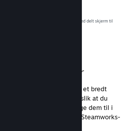
Remote Play Together
Gjør automatisk om flerspillerspill med delt skjerm til
flerspiller på nett.
Les dokumentasjon →
Spillfunksjoner
Vi har lagt grunnlaget for et bredt
utvalg av spillfunksjoner slik at du
slipper å gjøre det. Å legge dem til i
spillet ditt er enkelt med Steamworks-
API-et.