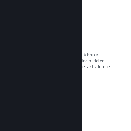
Begivenheter og kunngjøringer
Hold kontakt med samfunnet ditt ved å bruke
innebygde verktøy, slik at spillerne dine alltid er
oppdaterte om de siste begivenhetene, aktivitetene
og funksjonene dine.
Les dokumentasjon →