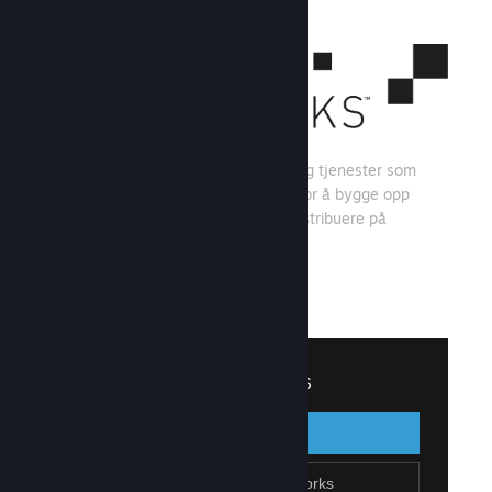
Steamworks er et sett med verktøy og tjenester som
spillutviklere og -utgivere kan bruke for å bygge opp
spillet sitt og få mest mulig ut av å distribuere på
Steam.
Se hva Steamworks har å tilby
↓
Logg inn på Steamworks
Logg inn
Gå tilbake
Bli en del av Steamworks