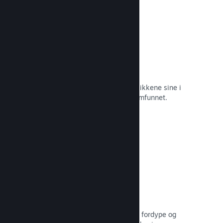
Øyeblikkelige skjermbilder
Spillere kan enkelt dele favorittøyeblikkene sine i
spillet med venner og hele Steam-samfunnet.
Les dokumentasjon →
Brukerskapte veiledninger
Fans kan publisere veiledninger for å fordype og