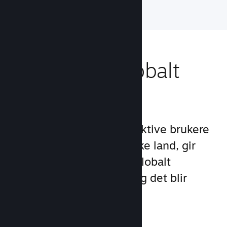
Nå ut til et globalt
publikum
Med over 132 millioner aktive brukere
per måned i over 250 ulike land, gir
Steam deg tilgang til et globalt
samfunn med spillere – og det blir
stadig større.