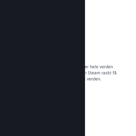
Les dokumentasjon →
Distribusjonsnettverk og tjenere
Med over 400 distribuerte tjenere over hele verden
og et stamnett med fiber på 1 TB, kan Steam raskt få
spillet ditt til spillere hvor som helst i verden.
Les dokumentasjon →