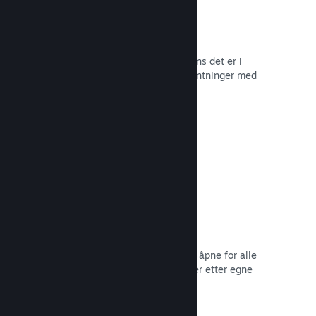
Tidlig tilgang på Steam
La samfunnet ditt oppleve spillet mens det er i
utvikling – og håndter spilleres forventninger med
direkte tilbakemelding fra dem.
Les dokumentasjon →
Rabatter og salg
Delta i vanlige salg på Steam som er åpne for alle
utviklere, eller kjør dine egne rabatter etter egne
markedsføringsbehov.
Les dokumentasjon →