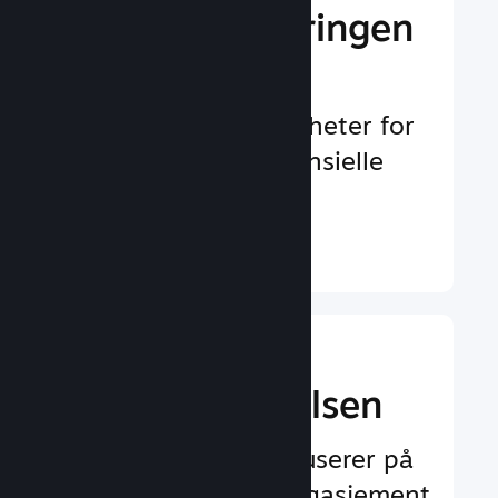
Gi markedsføringen
et løft
Uendelig med muligheter for
å oppdages av potensielle
spillere
Finn ut mer ↓
Forbedre
spilleropplevelsen
Funksjoner som fokuserer på
spilleren og øker engasjement