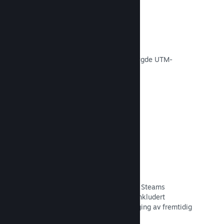
Konverteringssporing
Spor effektiviteten av egne
markedsføringskampanjer via innebygde UTM-
analyser.
Les dokumentasjon →
Svindelforebygging
Du og spillerne dine er tryggere med Steams
automatiske håndtering av svindel, inkludert
tilbakekalling av innhold og forebygging av fremtidig
misbruk.