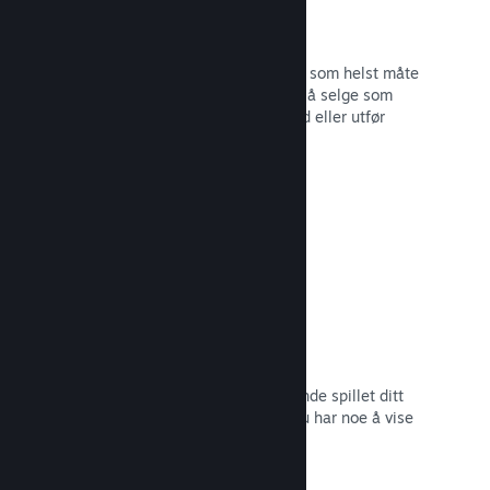
Steam-nøkler
Få spillet ditt ut til kunder på hvilken som helst måte
du ser for deg. Bruk Steam-nøkler til å selge som
detaljvare, kjør rabatter og bunttilbud eller utfør
betatesting.
Les dokumentasjon →
Kommer snart-sider
Skap engasjement rundt det kommende spillet ditt
ved å lansere butikksiden så snart du har noe å vise
frem til potensielle kunder.
Les dokumentasjon →