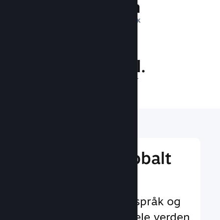
1 billion
DAGLIGE INNTRYKK
33.7 mill.
SPILLERE PÅ NETT
Nå ut til et globalt
publikum
Med støtte for 29+ språk og
35+ valutaer over hele verden