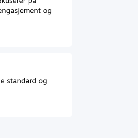
okuserer på
 engasjement og
de standard og