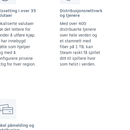
issetting i over 35
Distribusjonsnettverk
lutaer
og tjenere
kaliserte valutaer
Med over 400
ør det lettere for
distribuerte tjenere
nder å utføre kjøp.
over hele verden og
 har innebygd
et stamnett med
øtte som hjelper
fiber på 1 TB, kan
eg med å
Steam raskt få spillet
nfigurere prisene
ditt til spillere hvor
ktig for hver region.
som helst i verden.
nkel påmelding og
stribusjon