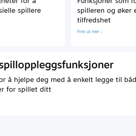
heter for å
Funksjoner som f
elle spillere
spilleren og øker
tilfredshet
Finn ut mer ↓
spilloppleggsfunksjoner
r å hjelpe deg med å enkelt legge til bå
 for spillet ditt