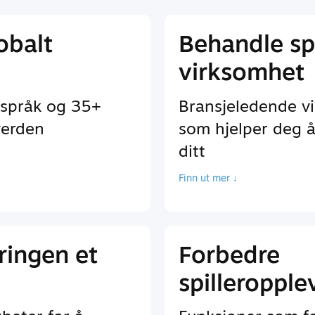
lobalt
Behandle spi
virksomhet
 språk og 35+
Bransjeledende v
verden
som hjelper deg å
ditt
Finn ut mer ↓
ringen et
Forbedre
spilleropple