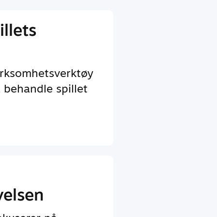
llets
irksomhetsverktøy
 behandle spillet
velsen