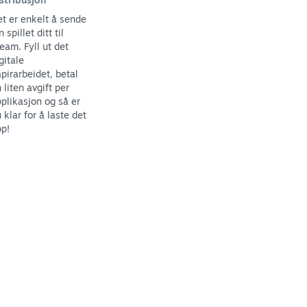
t er enkelt å sende
n spillet ditt til
eam. Fyll ut det
gitale
pirarbeidet, betal
 liten avgift per
plikasjon og så er
 klar for å laste det
p!