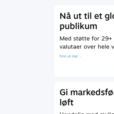
Nå ut til et g
publikum
Med støtte for 29+
valutaer over hele 
Finn ut mer ↓
Gi markedsfø
løft