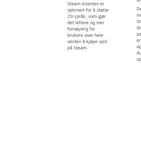
Steam-klienten er
De
optimert for å støtte
in
29 språk, som gjør
St
det lettere og mer
di
fornøyelig for
pa
brukere over hele
en
verden å kjøpe spill
ap
på Steam.
du
op