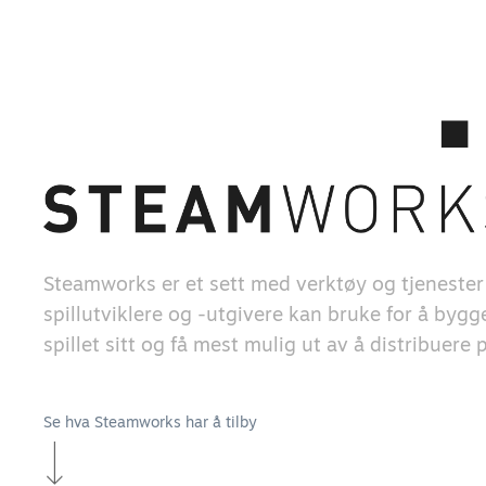
Steamworks er et sett med verktøy og tjeneste
spillutviklere og -utgivere kan bruke for å byg
spillet sitt og få mest mulig ut av å distribuere
Se hva Steamworks har å tilby