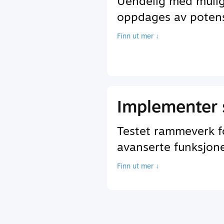
Uendelig med mulig
oppdages av potensi
Finn ut mer ↓
Implementer 
Testet rammeverk fo
avanserte funksjoner
Finn ut mer ↓