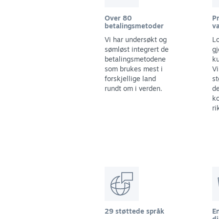
Over 80
Pr
betalingsmetoder
va
Vi har undersøkt og
Lo
sømløst integrert de
gj
betalingsmetodene
ku
som brukes mest i
Vi
forskjellige land
st
rundt om i verden.
d
ko
ri
29 støttede språk
E
di