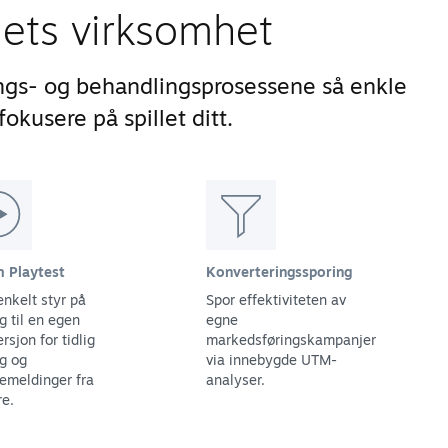
lets virksomhet
ngs- og behandlingsprosessene så enkle
okusere på spillet ditt.
 Playtest
Konverteringssporing
enkelt styr på
Spor effektiviteten av
g til en egen
egne
ersjon for tidlig
markedsføringskampanjer
ng og
via innebygde UTM-
kemeldinger fra
analyser.
re.