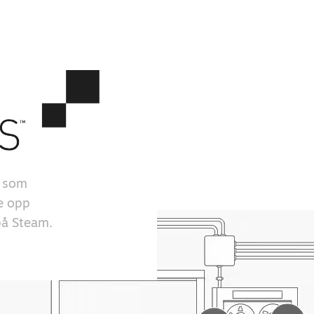
r som
ge opp
 på Steam.