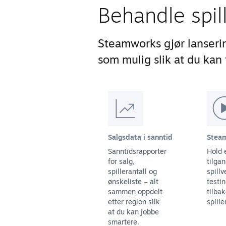
Behandle spil
Steamworks gjør lanseri
som mulig slik at du kan f
Salgsdata i sanntid
Steam
Sanntidsrapporter
Hold 
for salg,
tilgan
spillerantall og
spillv
ønskeliste – alt
testi
sammen oppdelt
tilba
etter region slik
spille
at du kan jobbe
smartere.