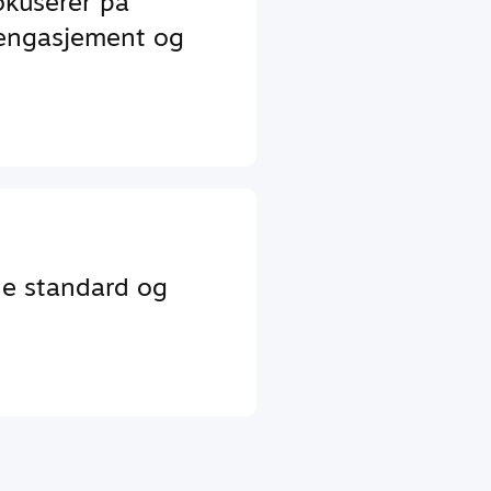
okuserer på
 engasjement og
de standard og