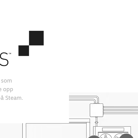
r som
ge opp
 på Steam.