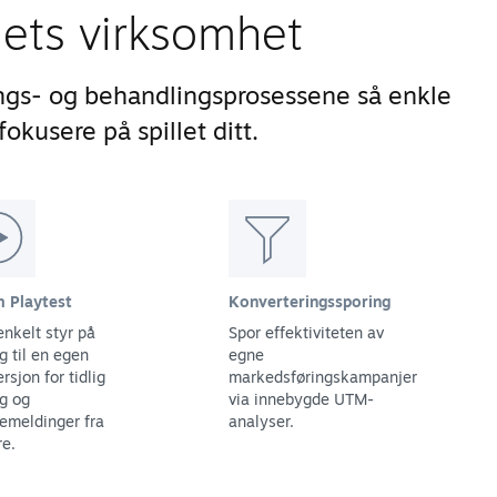
lets virksomhet
ngs- og behandlingsprosessene så enkle
okusere på spillet ditt.
 Playtest
Konverteringssporing
enkelt styr på
Spor effektiviteten av
g til en egen
egne
ersjon for tidlig
markedsføringskampanjer
ng og
via innebygde UTM-
kemeldinger fra
analyser.
re.