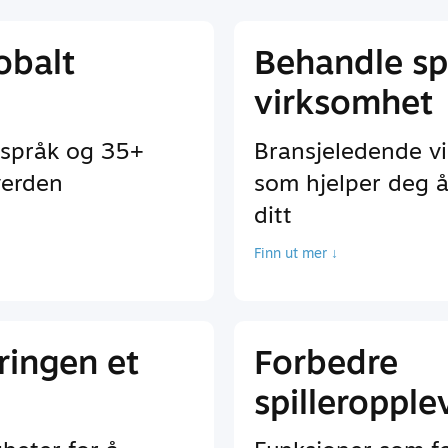
lobalt
Behandle spi
virksomhet
 språk og 35+
Bransjeledende v
verden
som hjelper deg å
ditt
Finn ut mer ↓
ringen et
Forbedre
spilleropple