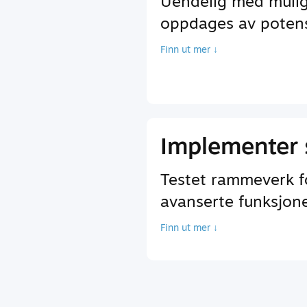
Uendelig med mulig
oppdages av potensi
Finn ut mer ↓
Implementer 
Testet rammeverk fo
avanserte funksjoner
Finn ut mer ↓