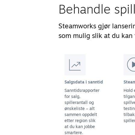
Behandle spil
Steamworks gjør lanseri
som mulig slik at du kan f
Salgsdata i sanntid
Steam
Sanntidsrapporter
Hold 
for salg,
tilgan
spillerantall og
spillv
ønskeliste – alt
testi
sammen oppdelt
tilba
etter region slik
spille
at du kan jobbe
smartere.