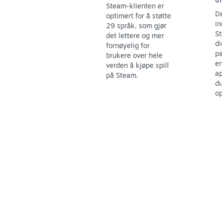
Steam-klienten er
De
optimert for å støtte
in
29 språk, som gjør
St
det lettere og mer
di
fornøyelig for
pa
brukere over hele
en
verden å kjøpe spill
ap
på Steam.
du
op