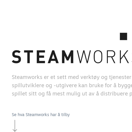
Steamworks er et sett med verktøy og tjeneste
spillutviklere og -utgivere kan bruke for å byg
spillet sitt og få mest mulig ut av å distribuere
Se hva Steamworks har å tilby