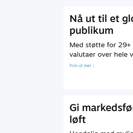
Nå ut til et g
publikum
Med støtte for 29+
valutaer over hele 
Finn ut mer ↓
Gi markedsfø
løft