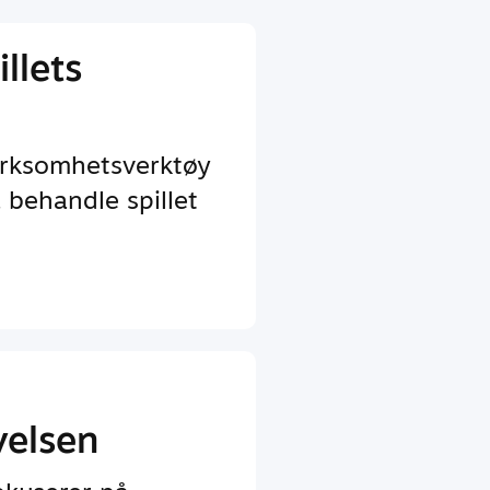
llets
irksomhetsverktøy
 behandle spillet
velsen