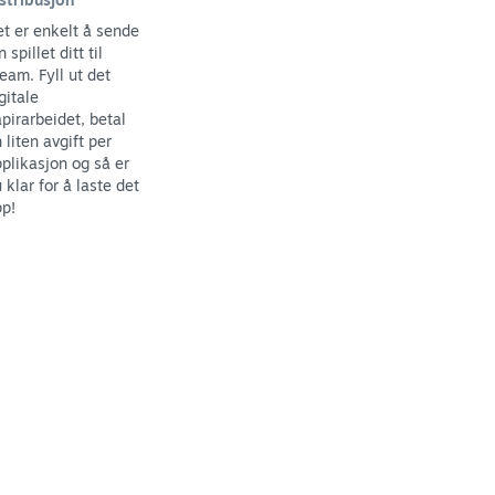
t er enkelt å sende
n spillet ditt til
eam. Fyll ut det
gitale
pirarbeidet, betal
 liten avgift per
plikasjon og så er
 klar for å laste det
p!