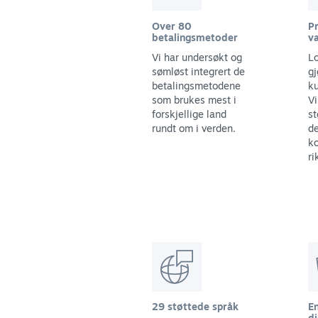
Over 80
Pr
betalingsmetoder
va
Vi har undersøkt og
Lo
sømløst integrert de
gj
betalingsmetodene
ku
som brukes mest i
Vi
forskjellige land
st
rundt om i verden.
d
ko
ri
29 støttede språk
E
di