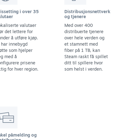
issetting i over 35
Distribusjonsnettverk
lutaer
og tjenere
kaliserte valutaer
Med over 400
ør det lettere for
distribuerte tjenere
nder å utføre kjøp.
over hele verden og
 har innebygd
et stamnett med
øtte som hjelper
fiber på 1 TB, kan
eg med å
Steam raskt få spillet
nfigurere prisene
ditt til spillere hvor
ktig for hver region.
som helst i verden.
nkel påmelding og
stribusjon