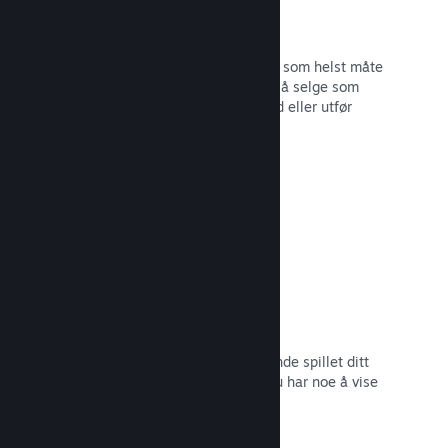
Steam-nøkler
Få spillet ditt ut til kunder på hvilken som helst måte
du ser for deg. Bruk Steam-nøkler til å selge som
detaljvare, kjør rabatter og bunttilbud eller utfør
betatesting.
Les dokumentasjon →
Kommer snart-sider
Skap engasjement rundt det kommende spillet ditt
ved å lansere butikksiden så snart du har noe å vise
frem til potensielle kunder.
Les dokumentasjon →