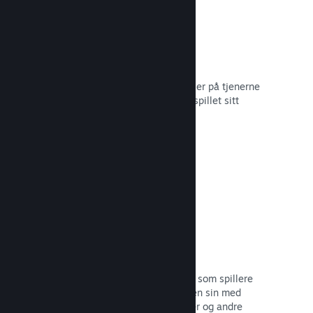
Skylagring
Steam Cloud kan automatisk lagre filer på tjenerne
våre – slik at spillere kan gjenoppta spillet sitt
uansett hvor de befinner seg.
Les dokumentasjon →
Profiltilpasning
Legg til gjenstander i poengbutikken som spillere
kan bruke til å tilpasse Steam-profilen sin med
klistremerker, profilbilder, bakgrunner og andre