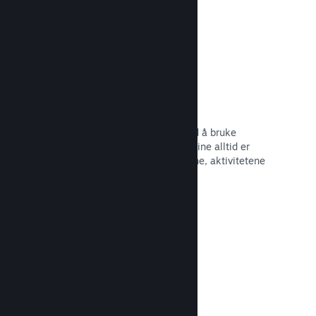
Begivenheter og kunngjøringer
Hold kontakt med samfunnet ditt ved å bruke
innebygde verktøy, slik at spillerne dine alltid er
oppdaterte om de siste begivenhetene, aktivitetene
og funksjonene dine.
Les dokumentasjon →