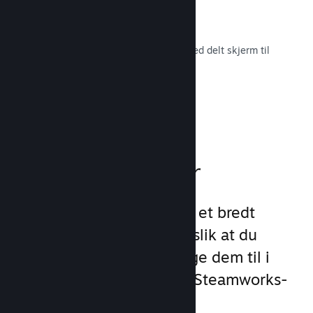
Remote Play Together
Gjør automatisk om flerspillerspill med delt skjerm til
flerspiller på nett.
Les dokumentasjon →
Spillfunksjoner
Vi har lagt grunnlaget for et bredt
utvalg av spillfunksjoner slik at du
slipper å gjøre det. Å legge dem til i
spillet ditt er enkelt med Steamworks-
API-et.