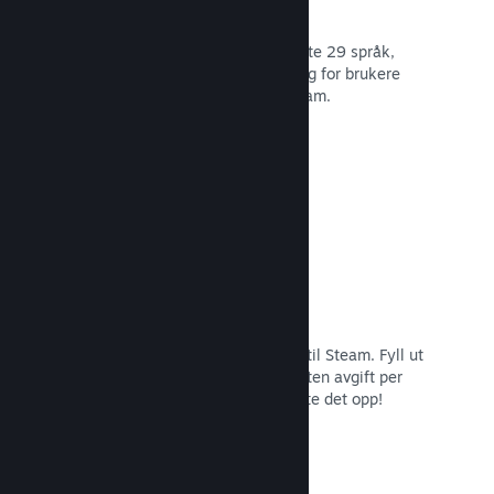
29 støttede språk
Steam-klienten er optimert for å støtte 29 språk,
som gjør det lettere og mer fornøyelig for brukere
over hele verden å kjøpe spill på Steam.
Les dokumentasjon →
Enkel påmelding og distribusjon
Det er enkelt å sende inn spillet ditt til Steam. Fyll ut
det digitale papirarbeidet, betal en liten avgift per
applikasjon og så er du klar for å laste det opp!
Les dokumentasjon →