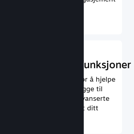
og tilfredshet
Finn ut mer ↓
Implementer
spilloppleggsfunksjoner
Testet rammeverk for å hjelpe
deg med å enkelt legge til
både standard og avanserte
funksjoner for spillet ditt
Finn ut mer ↓