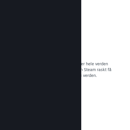
Les dokumentasjon →
Distribusjonsnettverk og tjenere
Med over 400 distribuerte tjenere over hele verden
og et stamnett med fiber på 1 TB, kan Steam raskt få
spillet ditt til spillere hvor som helst i verden.
Les dokumentasjon →