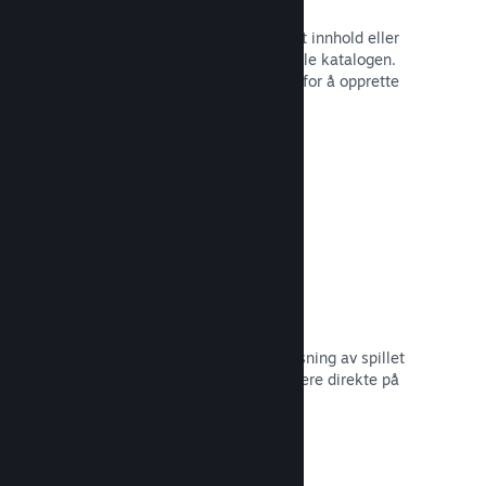
Spillbunter
Bunt sammen spillet med nedlastbart innhold eller
lydspor, eller opprett en bunt med hele katalogen.
Eller samarbeid med andre utviklere for å opprette
bunter med et visst tema.
Les dokumentasjon →
Vis frem kringkastinger
Gi potensielle kjøpere en forhåndsvisning av spillet
og samfunnet ditt ved å vise strømmere direkte på
Steam-siden din.
Les dokumentasjon →