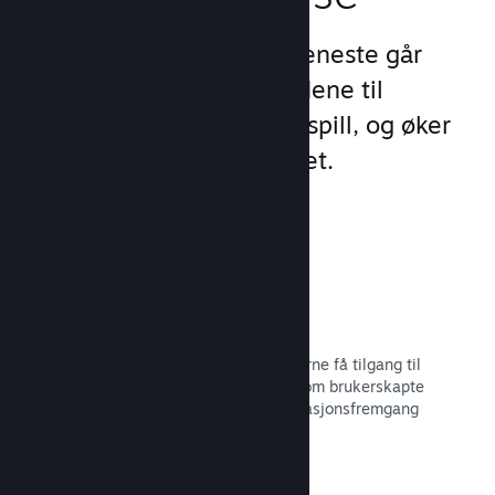
Steams unike sett med tjeneste går
videre enn standardtilbudene til
oppstartsprogram for PC-spill, og øker
engasjement og tilfredshet.
Steam-overlegg
Et grensesnitt i spillet, som lar spillerne få tilgang til
en rekke samfunnsfunksjoner, slik som brukerskapte
veiledninger, Steam-samtalen, prestasjonsfremgang
med mer.
Les dokumentasjon →