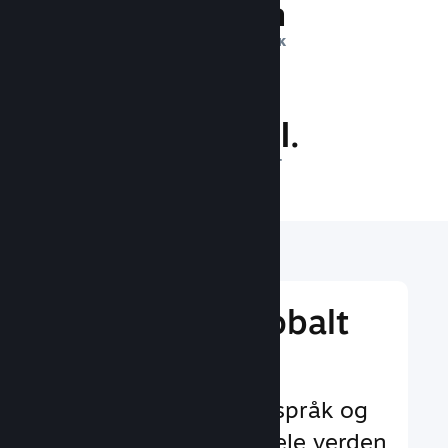
1 billion
DAGLIGE INNTRYKK
30.0 mill.
SPILLERE PÅ NETT
Nå ut til et globalt
publikum
Med støtte for 29+ språk og
35+ valutaer over hele verden