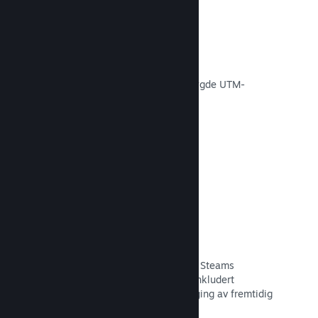
Konverteringssporing
Spor effektiviteten av egne
markedsføringskampanjer via innebygde UTM-
analyser.
Les dokumentasjon →
Svindelforebygging
Du og spillerne dine er tryggere med Steams
automatiske håndtering av svindel, inkludert
tilbakekalling av innhold og forebygging av fremtidig
misbruk.