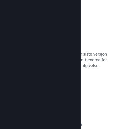
Automatisert byggeprosess
Gjør Steam til en automatisert del når siste versjon
bygges, for å distribuere den til Steam-tjenerne for
intern betatesting og enkel, offentlig utgivelse.
Les dokumentasjon →
Egendefinert innhold på butikksiden