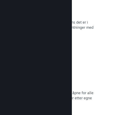
Tidlig tilgang på Steam
La samfunnet ditt oppleve spillet mens det er i
utvikling – og håndter spilleres forventninger med
direkte tilbakemelding fra dem.
Les dokumentasjon →
Rabatter og salg
Delta i vanlige salg på Steam som er åpne for alle
utviklere, eller kjør dine egne rabatter etter egne
markedsføringsbehov.
Les dokumentasjon →