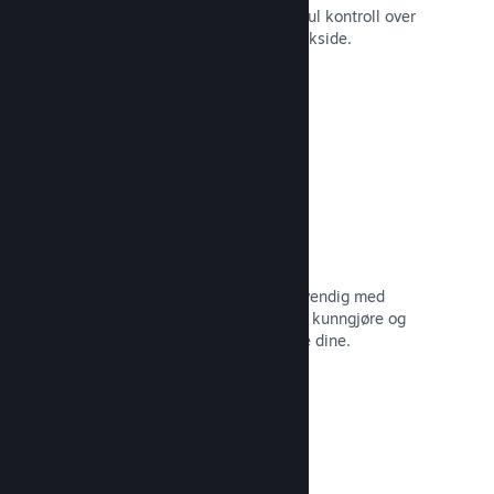
Still spillet ditt i best mulig lys med ful kontroll over
innhold og bilder på produktets butikkside.
Les dokumentasjon →
Oppdater når du vil
Gi ut oppdateringer så ofte som nødvendig med
verktøy til å hjelpe deg med å enkelt kunngjøre og
distribuere oppdateringer til spillerne dine.
Les dokumentasjon →