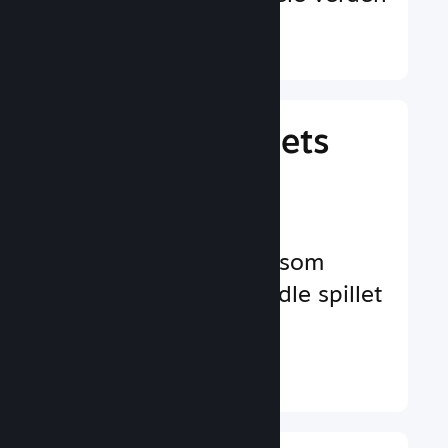
Finn ut mer ↓
Behandle spillets
virksomhet
Bransjeledende
virksomhetsverktøy som
hjelper deg å behandle spillet
ditt
Finn ut mer ↓