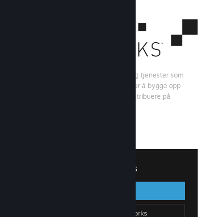
Steamworks er et sett med verktøy og tjenester som
spillutviklere og -utgivere kan bruke for å bygge opp
spillet sitt og få mest mulig ut av å distribuere på
Steam.
Se hva Steamworks har å tilby
↓
Logg inn på Steamworks
Logg inn
Gå tilbake
Bli en del av Steamworks