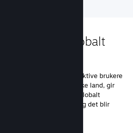
Nå ut til et globalt
publikum
Med over 132 millioner aktive brukere
per måned i over 250 ulike land, gir
Steam deg tilgang til et globalt
samfunn med spillere – og det blir
stadig større.