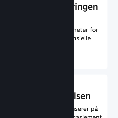
Gi markedsføringen
et løft
Uendelig med muligheter for
å oppdages av potensielle
spillere
Finn ut mer ↓
Forbedre
spilleropplevelsen
Funksjoner som fokuserer på
spilleren og øker engasjement