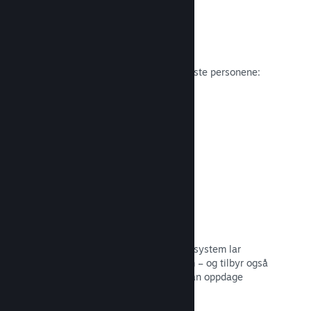
Anmeldelser
Spill på Steam anmeldes av de viktigste personene:
spillerne.
Les dokumentasjon →
Snakk med venner
Vennelister og et redesignet samtalesystem lar
spillere holde seg engasjerte i Steam – og tilbyr også
en annen måte potensielle kunder kan oppdage
spillet ditt.