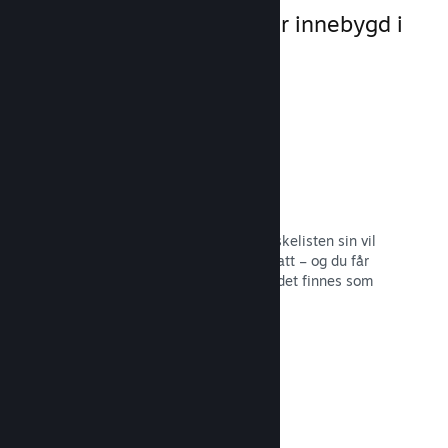
markedsføringsmuligheter innebygd i
selve plattformen.
Ønskelister
Spillere som legger spillet ditt på ønskelisten sin vil
få en melding ved utgivelse eller rabatt – og du får
informasjon om hvor mange spillere det finnes som
er interesserte.
Les dokumentasjon →