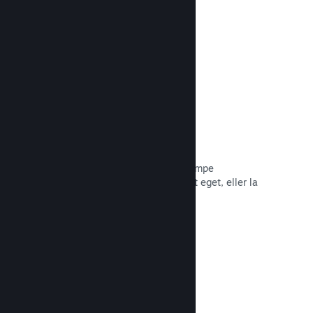
Les dokumentasjon →
Piratkopiering/DRA-alternativer
Bruk Steams DRA-verktøy (digital
rettighetsadministrasjon) for å bekjempe
piratkopiering av spillet ditt, bruk ditt eget, eller la
spillet være foruten. Valget er ditt.
Les dokumentasjon →