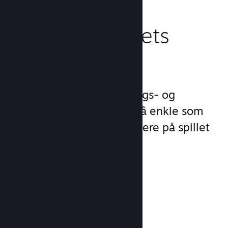
Behandle spillets
virksomhet
Steamworks gjør lanserings- og
behandlingsprosessene så enkle som
mulig slik at du kan fokusere på spillet
ditt.
Salgsdata i sanntid