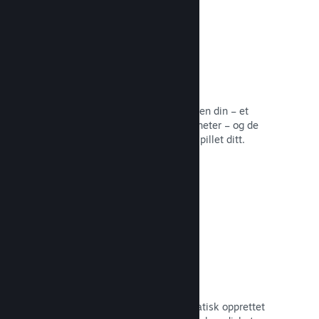
Samfunnssentral
Fans kan samles på samfunnssentralen din – et
innebygd hjem for diskusjoner og nyheter – og de
kan opprette innhold som forbedrer spillet ditt.
Les dokumentasjon →
Forum
Samfunnssentralen din har et automatisk opprettet