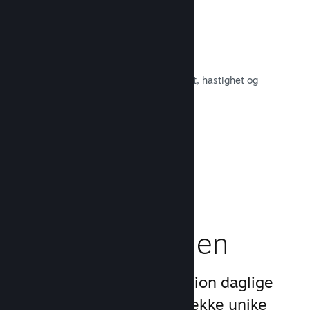
Raskt nettverk
Bruk Valves kjernenett for å rute om
nettverkstrafikken og få økt stabilitet, hastighet og
robusthet.
Les dokumentasjon →
Boost
markedsføringen
Dra nytte av Steams 1 billion daglige
inntrykk ved å bruke en rekke unike