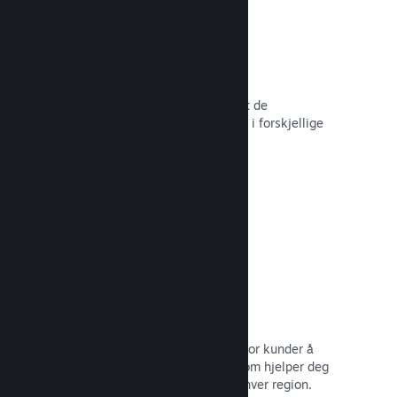
Over 80 betalingsmetoder
Vi har undersøkt og sømløst integrert de
betalingsmetodene som brukes mest i forskjellige
land rundt om i verden.
Les dokumentasjon →
Prissetting i over 35 valutaer
Lokaliserte valutaer gjør det lettere for kunder å
utføre kjøp. Vi har innebygd støtte som hjelper deg
med å konfigurere prisene riktig for hver region.