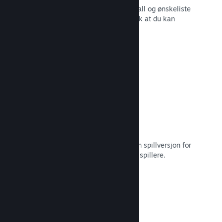
Sanntidsrapporter for salg, spillerantall og ønskeliste
– alt sammen oppdelt etter region slik at du kan
jobbe smartere.
Les dokumentasjon →
Steam Playtest
Hold enkelt styr på tilgang til en egen spillversjon for
tidlig testing og tilbakemeldinger fra spillere.
Les dokumentasjon →