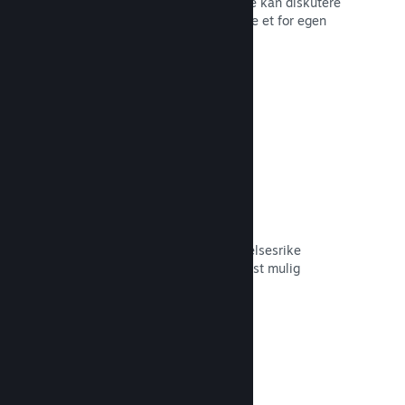
forum der fans og potensielle kjøpere kan diskutere
spillet ditt. Du trenger ikke å opprette et for egen
hånd.
Les dokumentasjon →
Curator Connect
Få spillet ditt foran de riktige innflytelsesrike
personene og Steam-kuratorer til mest mulig
potensielle kunder.
Les dokumentasjon →