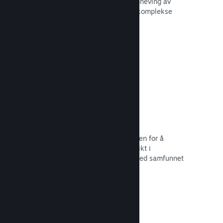
forbedre opplevelsen til andre – fremheving av
interessante øyeblikk, forklaring av komplekse
økonomier eller oppgaveløsning.
Les dokumentasjon →
Direktesendinger
Strøm spillet ditt direkte til butikksiden for å
markedsføre begivenheter, tilby innsikt i
spillutvikling eller bare samhandle med samfunnet
ditt.
Les dokumentasjon →