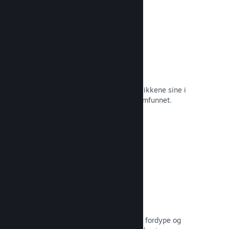
Øyeblikkelige skjermbilder
Spillere kan enkelt dele favorittøyeblikkene sine i
spillet med venner og hele Steam-samfunnet.
Les dokumentasjon →
Brukerskapte veiledninger
Fans kan publisere veiledninger for å fordype og