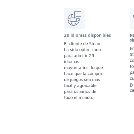
29 idiomas disponibles
Re
si
El cliente de Steam
En
ha sido optimizado
St
para admitir 29
c
idiomas
fo
mayoritarios, lo que
p
hace que la compra
cu
de juegos sea más
¡y
fácil y agradable
ca
para usuarios de
todo el mundo.