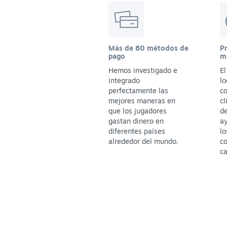
Más de 80 métodos de
P
pago
m
Hemos investigado e
E
integrado
lo
perfectamente las
co
mejores maneras en
cl
que los jugadores
de
gastan dinero en
ay
diferentes países
lo
alrededor del mundo.
c
ca