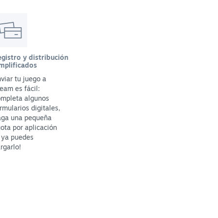
gistro y distribución
mplificados
viar tu juego a
eam es fácil:
ompleta algunos
rmularios digitales,
aga una pequeña
ota por aplicación
 ya puedes
rgarlo!