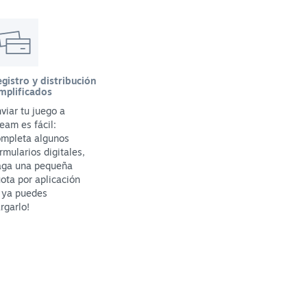
gistro y distribución
mplificados
viar tu juego a
eam es fácil:
ompleta algunos
rmularios digitales,
aga una pequeña
ota por aplicación
 ya puedes
rgarlo!