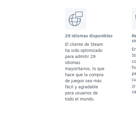
29 idiomas disponibles
Re
si
El cliente de Steam
En
ha sido optimizado
St
para admitir 29
c
idiomas
fo
mayoritarios, lo que
p
hace que la compra
cu
de juegos sea más
¡y
fácil y agradable
ca
para usuarios de
todo el mundo.