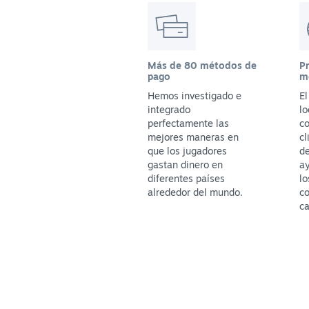
Más de 80 métodos de
P
pago
m
Hemos investigado e
E
integrado
lo
perfectamente las
co
mejores maneras en
cl
que los jugadores
de
gastan dinero en
ay
diferentes países
lo
alrededor del mundo.
c
ca