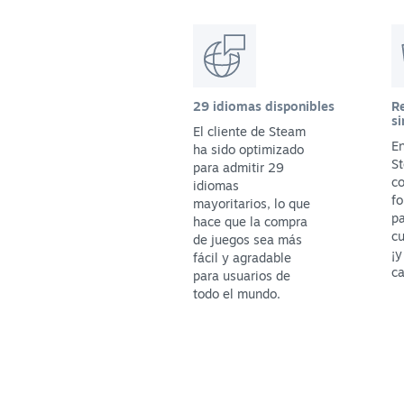
29 idiomas disponibles
Re
si
El cliente de Steam
En
ha sido optimizado
St
para admitir 29
c
idiomas
fo
mayoritarios, lo que
p
hace que la compra
cu
de juegos sea más
¡y
fácil y agradable
ca
para usuarios de
todo el mundo.