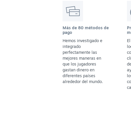
Más de 80 métodos de
P
pago
m
Hemos investigado e
E
integrado
lo
perfectamente las
co
mejores maneras en
cl
que los jugadores
de
gastan dinero en
ay
diferentes países
lo
alrededor del mundo.
c
ca