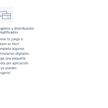
gistro y distribución
mplificados
viar tu juego a
eam es fácil:
ompleta algunos
rmularios digitales,
aga una pequeña
ota por aplicación
 ya puedes
rgarlo!