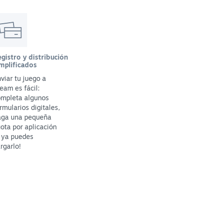
gistro y distribución
mplificados
viar tu juego a
eam es fácil:
ompleta algunos
rmularios digitales,
aga una pequeña
ota por aplicación
 ya puedes
rgarlo!