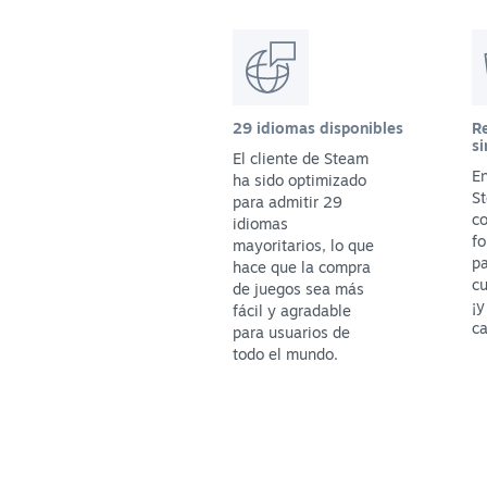
29 idiomas disponibles
Re
si
El cliente de Steam
En
ha sido optimizado
St
para admitir 29
c
idiomas
fo
mayoritarios, lo que
p
hace que la compra
cu
de juegos sea más
¡y
fácil y agradable
ca
para usuarios de
todo el mundo.