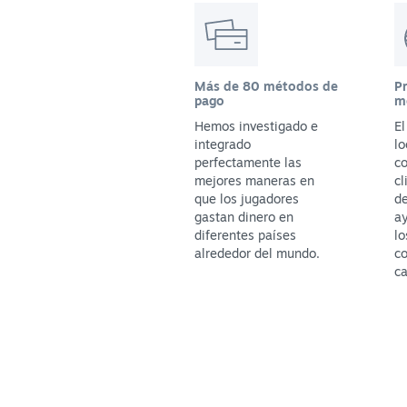
Más de 80 métodos de
P
pago
m
Hemos investigado e
E
integrado
lo
perfectamente las
co
mejores maneras en
cl
que los jugadores
de
gastan dinero en
ay
diferentes países
lo
alrededor del mundo.
c
ca