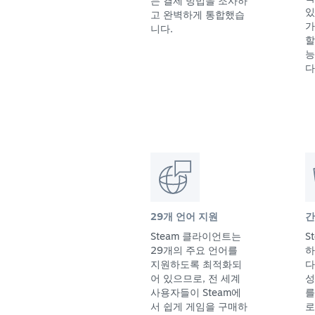
는 결제 방법을 조사하
있
고 완벽하게 통합했습
가
니다.
할
능
다
29개 언어 지원
간
Steam 클라이언트는
S
29개의 주요 언어를
하
지원하도록 최적화되
다
어 있으므로, 전 세계
성
사용자들이 Steam에
를
서 쉽게 게임을 구매하
로