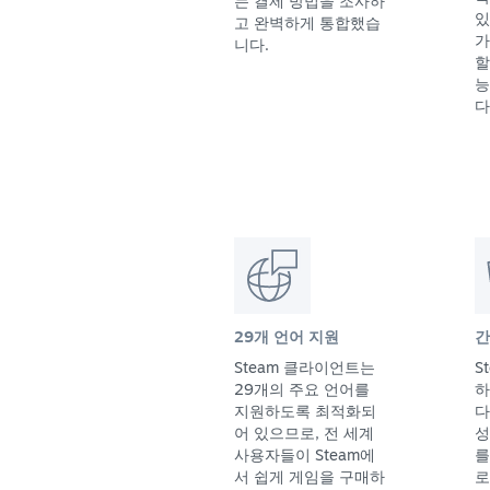
는 결제 방법을 조사하
있
고 완벽하게 통합했습
가
니다.
할
능
다
29개 언어 지원
간
Steam 클라이언트는
S
29개의 주요 언어를
하
지원하도록 최적화되
다
어 있으므로, 전 세계
성
사용자들이 Steam에
를
서 쉽게 게임을 구매하
로