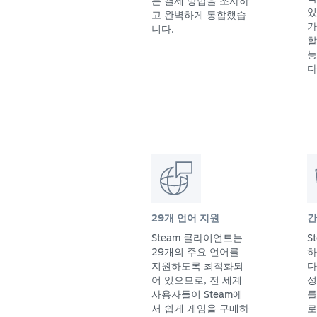
는 결제 방법을 조사하
있
고 완벽하게 통합했습
가
니다.
할
능
다
29개 언어 지원
간
Steam 클라이언트는
S
29개의 주요 언어를
하
지원하도록 최적화되
다
어 있으므로, 전 세계
성
사용자들이 Steam에
를
서 쉽게 게임을 구매하
로