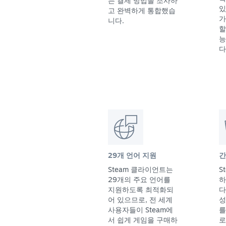
는 결제 방법을 조사하
있
고 완벽하게 통합했습
가
니다.
할
능
다
29개 언어 지원
간
Steam 클라이언트는
S
29개의 주요 언어를
하
지원하도록 최적화되
다
어 있으므로, 전 세계
성
사용자들이 Steam에
를
서 쉽게 게임을 구매하
로