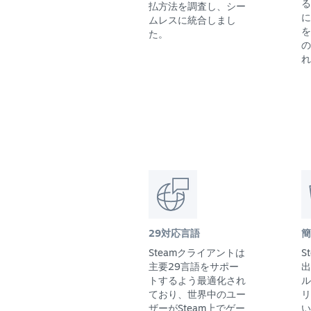
る
払方法を調査し、シー
に
ムレスに統合しまし
を
た。
の
れ
29対応言語
簡
Steamクライアントは
S
主要29言語をサポー
出
トするよう最適化され
ル
ており、世界中のユー
リ
ザーがSteam上でゲー
い