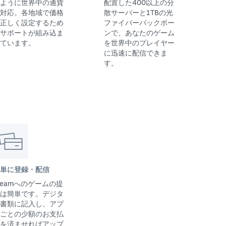
ように世界中の通貨
配置した400以上の分
対応。各地域で価格
散サーバーと1TBの光
正しく設定するため
ファイバーバックボー
サポートが組み込ま
ンで、あなたのゲーム
ています。
を世界中のプレイヤー
に迅速に配信できま
す。
単に登録・配信
teamへのゲームの提
は簡単です。デジタ
書類に記入し、アプ
ごとの少額のお支払
を済ませればアップ