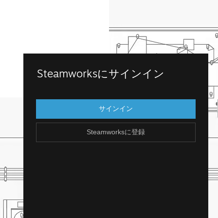
Steamworksに登録
Steamworksにサインイン
既存のSteamアカウントにログインして、
Steamworksにアクセスします。Steamアカ
サインイン
ウントを持っていませんか？アカウント
は、簡単に無料で作成できます！
Steamworksに登録
Steamアカウントを作成
戻る