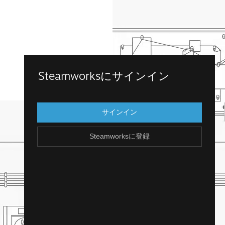
Steamworksに登録
Steamworksにサインイン
既存のSteamアカウントにログインして、
Steamworksにアクセスします。Steamアカ
サインイン
ウントを持っていませんか？アカウント
は、簡単に無料で作成できます！
Steamworksに登録
Steamアカウントを作成
戻る