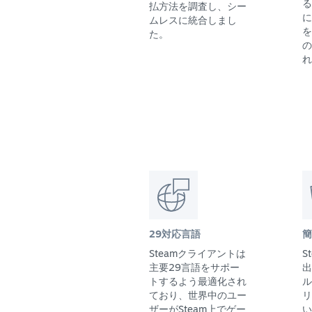
る
払方法を調査し、シー
に
ムレスに統合しまし
を
た。
の
れ
29対応言語
簡
Steamクライアントは
S
主要29言語をサポー
出
トするよう最適化され
ル
ており、世界中のユー
リ
ザーがSteam上でゲー
い