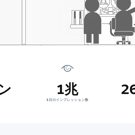
オン
1兆
2
1日のインプレッション数