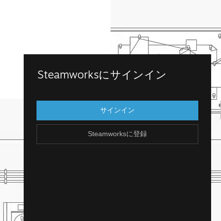
Steamworksに登録
Steamworksにサインイン
既存のSteamアカウントにログインして、
Steamworksにアクセスします。Steamアカ
サインイン
ウントを持っていませんか？アカウント
は、簡単に無料で作成できます！
Steamworksに登録
Steamアカウントを作成
戻る