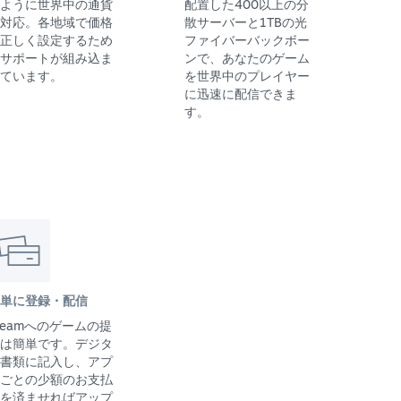
ように世界中の通貨
配置した400以上の分
対応。各地域で価格
散サーバーと1TBの光
正しく設定するため
ファイバーバックボー
サポートが組み込ま
ンで、あなたのゲーム
ています。
を世界中のプレイヤー
に迅速に配信できま
す。
単に登録・配信
teamへのゲームの提
は簡単です。デジタ
書類に記入し、アプ
ごとの少額のお支払
を済ませればアップ