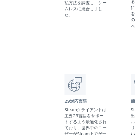
る
払方法を調査し、シー
に
ムレスに統合しまし
を
た。
の
れ
29対応言語
簡
Steamクライアントは
S
主要29言語をサポー
出
トするよう最適化され
ル
ており、世界中のユー
リ
ザーがSteam上でゲー
い