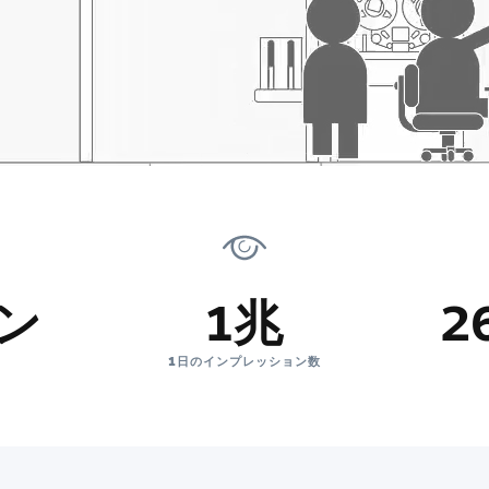
オン
1兆
2
1日のインプレッション数