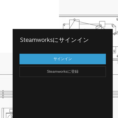
Steamworksに登録
Steamworksにサインイン
既存のSteamアカウントにログインして、
Steamworksにアクセスします。Steamアカ
サインイン
ウントを持っていませんか？アカウント
は、簡単に無料で作成できます！
Steamworksに登録
Steamアカウントを作成
戻る