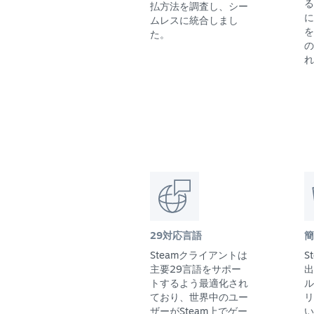
る
払方法を調査し、シー
に
ムレスに統合しまし
を
た。
の
れ
29対応言語
簡
Steamクライアントは
S
主要29言語をサポー
出
トするよう最適化され
ル
ており、世界中のユー
リ
ザーがSteam上でゲー
い