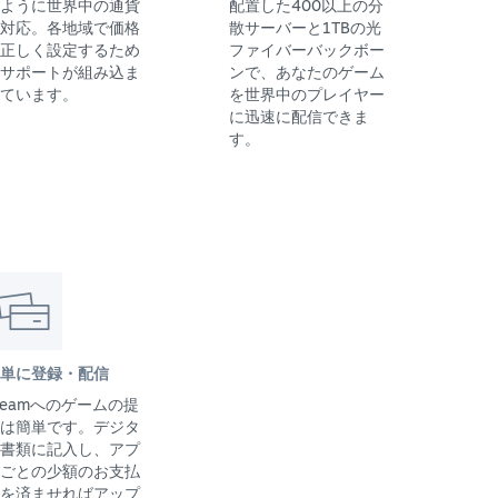
ように世界中の通貨
配置した400以上の分
対応。各地域で価格
散サーバーと1TBの光
正しく設定するため
ファイバーバックボー
サポートが組み込ま
ンで、あなたのゲーム
ています。
を世界中のプレイヤー
に迅速に配信できま
す。
単に登録・配信
teamへのゲームの提
は簡単です。デジタ
書類に記入し、アプ
ごとの少額のお支払
を済ませればアップ