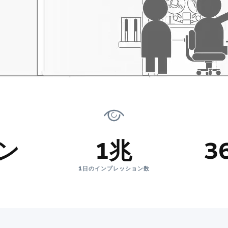
オン
1兆
3
1日のインプレッション数