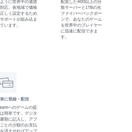
ように世界中の通貨
配置した400以上の分
対応。各地域で価格
散サーバーと1TBの光
正しく設定するため
ファイバーバックボー
サポートが組み込ま
ンで、あなたのゲーム
ています。
を世界中のプレイヤー
に迅速に配信できま
す。
単に登録・配信
teamへのゲームの提
は簡単です。デジタ
書類に記入し、アプ
ごとの少額のお支払
を済ませればアップ