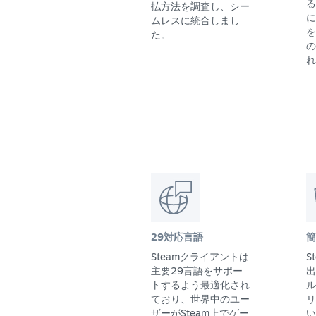
る
払方法を調査し、シー
に
ムレスに統合しまし
を
た。
の
れ
29対応言語
簡
Steamクライアントは
S
主要29言語をサポー
出
トするよう最適化され
ル
ており、世界中のユー
リ
ザーがSteam上でゲー
い