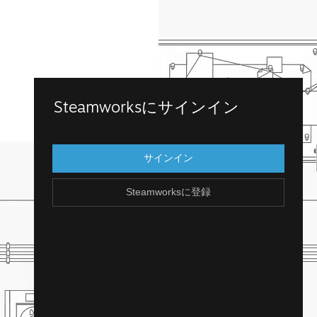
Steamworksに登録
Steamworksにサインイン
既存のSteamアカウントにログインして、
Steamworksにアクセスします。Steamアカ
サインイン
ウントを持っていませんか？アカウント
は、簡単に無料で作成できます！
Steamworksに登録
Steamアカウントを作成
戻る