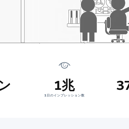
オン
1兆
3
1日のインプレッション数